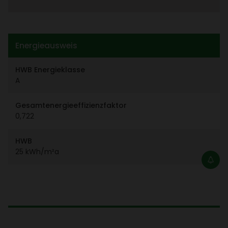
Ener­gie­aus­weis
HWB Ener­gie­klasse
A
Gesamt­ener­gie­ef­fi­zi­enz­faktor
0,722
HWB
25 kWh/​m²a