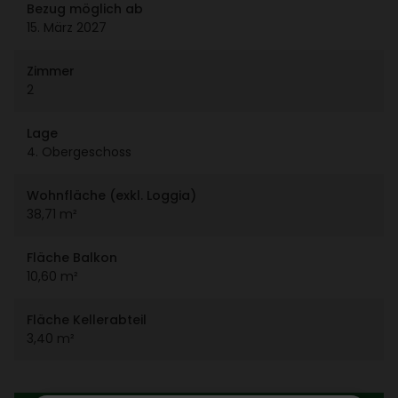
Bezug möglich ab
15. März 2027
Zimmer
2
Lage
4. Ober­ge­schoss
Wohn­fläche (exkl. Loggia)
38,71 m²
Fläche Balkon
10,60 m²
Fläche Keller­ab­teil
3,40 m²