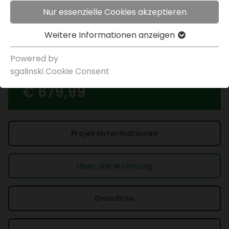
Kauf­op­tion
März 2027
< zurück
Nur essenzielle Cookies akzeptieren
Objekt merken
Weitere Infor­ma­tionen anzeigen
Immo­bi­lien
>
>
Graz, Gries, Ranken­gasse
Powered by
sgal­inski Cookie Consent
Miete inkl. USt.
€ 679,99
Projek­t­in­for­ma­tionen
Über die Wohnung
Grund­riss