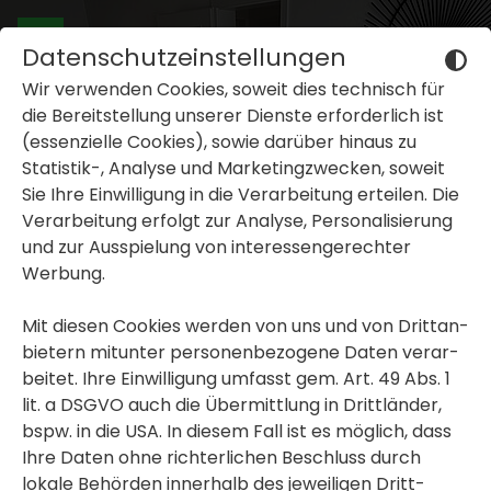
Datenschutzeinstellungen
Wir verwenden Cookies, soweit dies tech­nisch für
die Bereit­stel­lung unserer Dienste erfor­der­lich ist
(essen­zi­elle Cookies), sowie darüber hinaus zu
Statistik-, Analyse und Marke­ting­zwe­cken, soweit
Sie Ihre Einwil­li­gung in die Verar­bei­tung erteilen. Die
inblenden oder ausblenden
Verar­bei­tung erfolgt zur Analyse, Perso­na­li­sie­rung
und zur Ausspie­lung von inter­es­sen­ge­rechter
inblenden oder ausblenden
Werbung.
inblenden oder ausblenden
Mit diesen Cookies werden von uns und von Dritt­an­
bie­tern mitunter perso­nen­be­zo­gene Daten verar­
beitet. Ihre Einwil­li­gung umfasst gem. Art. 49 Abs. 1
lit. a DSGVO auch die Übermitt­lung in Dritt­länder,
bspw. in die USA. In diesem Fall ist es möglich, dass
Ihre Daten ohne rich­ter­li­chen Beschluss durch
lokale Behörden inner­halb des jewei­ligen Dritt­