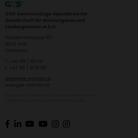
GWS Gemeinnützige Alpenländische
Gesellschaft für Wohnungsbau und
Siedlungswesen m.b.H.
Plüd­de­mann­gasse 107
8042 Graz
Öster­reich
T.
+43 316 / 80 54
F. +43 316 / 81 16 09
gws@gws-wohnen.at
www.gws-wohnen.at
Impressum
|
Daten­schutz
|
Hinweis­ge­ber­system
AGB Bauleis­tungen
|
AGB Dienst­leis­tungen