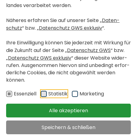
landes verar­beitet werden.
Näheres erfahren Sie auf unserer Seite „
Daten­
schutz
“ bzw. „
Daten­schutz GWS exklusiv
“.
Ihre Einwil­li­gung können Sie jeder­zeit mit Wirkung für
die Zukunft auf der Seite „
Daten­schutz GWS
“ bzw.
„
Daten­schutz GWS exklusiv
“ dieser Website wider­
rufen. Ausge­nommen hiervon sind unbe­dingt erfor­
der­liche Cookies, die nicht abge­wählt werden
können.
< Wohn­pro­jekte in Bau
GRAZ, GRIES
Essen­ziell
Statistik
Marke­ting
Ranken­gasse 16 / 403 -
Miete mit Kauf­op­tion
Alle akzeptieren
Speichern & schließen
Miet­woh­nung mit
verfügbar ab 15.