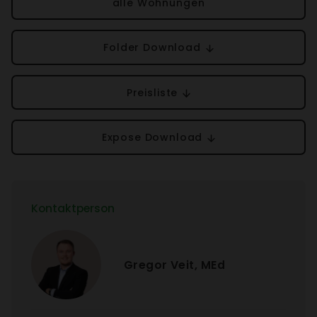
alle Wohnungen
Folder Down­load
Preis­liste
Expose Down­load
Kontakt­person
Gregor Veit, MEd