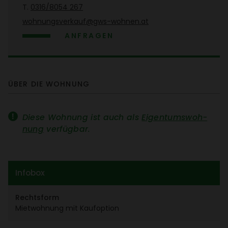
T.
0316/​8054 267
wohnungs­ver­kauf@gws-wohnen.at
ANFRAGEN
ÜBER DIE WOHNUNG
Diese Wohnung ist auch als
Eigen­tums­woh­
nung
verfügbar.
Infobox
Rechts­form
Miet­woh­nung mit Kauf­op­tion