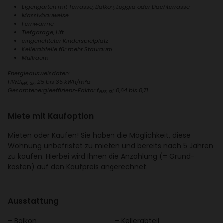
Eigen­garten mit Terrasse, Balkon, Loggia oder Dach­ter­rasse
Massiv­bau­weise
Fern­wärme
Tief­ga­rage, Lift
einge­rich­teter Kinder­spiel­platz
Keller­ab­teile für mehr Stau­raum
Müll­raum
Ener­gie­aus­weis­daten:
HWB
: 25 bis 35 kWh/​m²a
Ref, SK
Gesamt­ener­gie­ef­fi­zienz-Faktor f
: 0,64 bis 0,71
GEE, SK
Miete mit Kauf­op­tion
Mieten oder Kaufen! Sie haben die Möglich­keit, diese
Wohnung unbe­fristet zu mieten und bereits nach 5 Jahren
zu kaufen. Hierbei wird Ihnen die Anzah­lung (= Grund­
kosten) auf den Kauf­preis ange­rechnet.
Ausstat­tung
Balkon
Keller­ab­teil