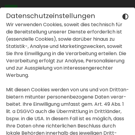
Datenschutzeinstellungen
Wir verwenden Cookies, soweit dies tech­nisch für
Vielen Dank für Ihr Inter­
die Bereit­stel­lung unserer Dienste erfor­der­lich ist
esse!
(essen­zi­elle Cookies), sowie darüber hinaus zu
Statistik-, Analyse und Marke­ting­zwe­cken, soweit
Sie Ihre Einwil­li­gung in die Verar­bei­tung erteilen. Die
inblenden oder ausblenden
Derzeit sind alle unsere Büro­ti­sche besetzt. Aber wir
Verar­bei­tung erfolgt zur Analyse, Perso­na­li­sie­rung
erwarten in unserem Team auch Pensio­nie­rungen
und zur Ausspie­lung von inter­es­sen­ge­rechter
lang­jäh­riger Mitar­beiter.
inblenden oder ausblenden
Werbung.
Und lang­jäh­rige GWS-Mitar­beiter hätten gerne gute
Nach­folger!
Mit diesen Cookies werden von uns und von Dritt­an­
bie­tern mitunter perso­nen­be­zo­gene Daten verar­
Daher freuen wir uns schon jetzt auf Ihre Initia­tiv­be­
beitet. Ihre Einwil­li­gung umfasst gem. Art. 49 Abs. 1
wer­bung. Machen Sie uns neugierig!
lit. a DSGVO auch die Übermitt­lung in Dritt­länder,
Wir freuen uns darauf, Sie kennen­zu­lernen!
bspw. in die USA. In diesem Fall ist es möglich, dass
Ihre Daten ohne rich­ter­li­chen Beschluss durch
lokale Behörden inner­halb des jewei­ligen Dritt­