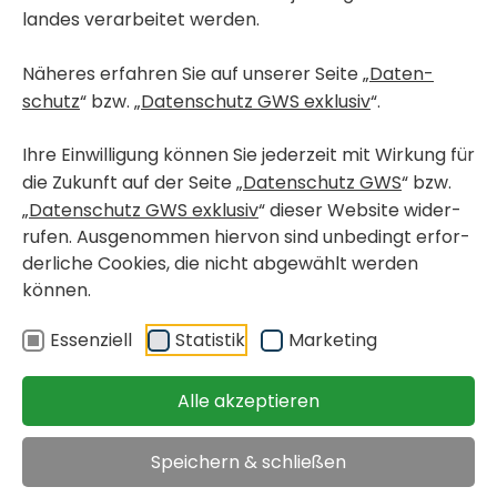
landes verar­beitet werden.
Näheres erfahren Sie auf unserer Seite „
Daten­
schutz
“ bzw. „
Daten­schutz GWS exklusiv
“.
Ihre Einwil­li­gung können Sie jeder­zeit mit Wirkung für
die Zukunft auf der Seite „
Daten­schutz GWS
“ bzw.
„
Daten­schutz GWS exklusiv
“ dieser Website wider­
rufen. Ausge­nommen hiervon sind unbe­dingt erfor­
der­liche Cookies, die nicht abge­wählt werden
inblenden oder ausblenden
können.
Bitte senden Sie Ihre aussa­ge­kräf­tigen Bewer­bungs­un­ter­
Essen­ziell
Statistik
Marke­ting
lagen an:
GWS Gemein­nüt­zige Alpen­län­di­sche Gesell­schaft für
Alle akzeptieren
Wohnungsbau und Sied­lungs­wesen m.b.H., Plüd­de­mann­
gasse 107, 8042 Graz oder im PDF-Format
Am Puls der Zeit - Ihr neues
Speichern & schließen
an
karriere@gws-wohnen.at
.
Zuhause in Graz-Gries