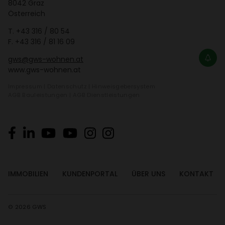
8042 Graz
Öster­reich
T.
+43 316 / 80 54
F. +43 316 / 81 16 09
gws@gws-wohnen.at
www.gws-wohnen.at
Impressum
|
Daten­schutz
|
Hinweis­ge­ber­system
AGB Bauleis­tungen
|
AGB Dienst­leis­tungen
IMMO­BI­LIEN
KUNDEN­PORTAL
ÜBER UNS
KONTAKT
© 2026 GWS