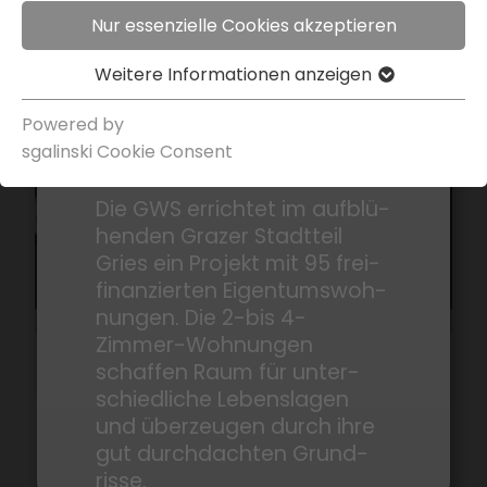
Park­platz
Nur essenzielle Cookies akzeptieren
Weitere Infor­ma­tionen anzeigen
Powered by
Am Puls der Zeit - Ihr neues
sgal­inski Cookie Consent
Zuhause in Graz-Gries
Die GWS errichtet im aufblü­
henden Grazer Stadt­teil
Gries ein Projekt mit 95 frei­
fi­nan­zierten Eigen­tums­woh­
nungen. Die 2-bis 4-
Zimmer-Wohnungen
Kalva­ri­en­gürtel 20
schaffen Raum für unter­
Park­platz
schied­liche Lebens­lagen
und über­zeugen durch ihre
gut durch­dachten Grund­
risse.