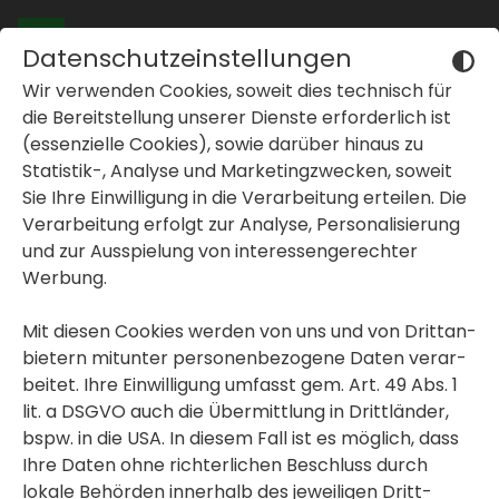
Datenschutzeinstellungen
Wir verwenden Cookies, soweit dies tech­nisch für
Ihr Such­filter
die Bereit­stel­lung unserer Dienste erfor­der­lich ist
(essen­zi­elle Cookies), sowie darüber hinaus zu
Statistik-, Analyse und Marke­ting­zwe­cken, soweit
Bezirk auswählen
Sie Ihre Einwil­li­gung in die Verar­bei­tung erteilen. Die
inblenden oder ausblenden
Verar­bei­tung erfolgt zur Analyse, Perso­na­li­sie­rung
und zur Ausspie­lung von inter­es­sen­ge­rechter
Werbung.
Weitere Filter
Mit diesen Cookies werden von uns und von Dritt­an­
bie­tern mitunter perso­nen­be­zo­gene Daten verar­
beitet. Ihre Einwil­li­gung umfasst gem. Art. 49 Abs. 1
lit. a DSGVO auch die Übermitt­lung in Dritt­länder,
bspw. in die USA. In diesem Fall ist es möglich, dass
Ihre Daten ohne rich­ter­li­chen Beschluss durch
lokale Behörden inner­halb des jewei­ligen Dritt­