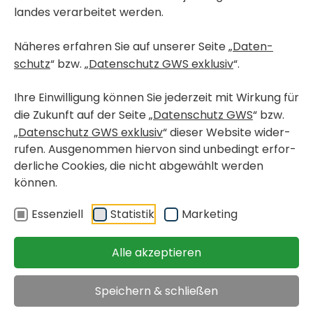
landes verar­beitet werden.
inblenden oder ausblenden
Näheres erfahren Sie auf unserer Seite „
Daten­
schutz
“ bzw. „
Daten­schutz GWS exklusiv
“.
inblenden oder ausblenden
Fried­rich-Ritter-Weg 10-22
Park­platz
Ihre Einwil­li­gung können Sie jeder­zeit mit Wirkung für
die Zukunft auf der Seite „
Daten­schutz GWS
“ bzw.
„
Daten­schutz GWS exklusiv
“ dieser Website wider­
rufen. Ausge­nommen hiervon sind unbe­dingt erfor­
der­liche Cookies, die nicht abge­wählt werden
können.
Essen­ziell
Statistik
Marke­ting
Alle akzeptieren
Speichern & schließen
Fried­rich-Ritter-Weg 10-22