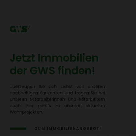
Jetzt Immo­bi­lien
der GWS finden!
Überzeugen Sie sich selbst von unseren
nach­hal­tigen Konzepten und fragen Sie bei
unseren Mitar­bei­te­rinnen und Mitar­bei­tern
nach. Hier geht’s zu unseren aktu­ellen
Wohn­pro­jekten.
ZUM IMMO­BI­LI­EN­AN­GEBOT!