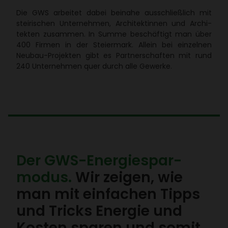
Die GWS arbeitet dabei beinahe ausschließ­lich mit
stei­ri­schen Unter­nehmen, Archi­tek­tinnen und Archi­
tekten zusammen. In Summe beschäf­tigt man über
400 Firmen in der Stei­er­mark. Allein bei einzelnen
Neubau-Projekten gibt es Part­ner­schaften mit rund
240 Unter­nehmen quer durch alle Gewerke.
Der GWS-Ener­gie­spar­
modus.
Wir zeigen, wie
man mit einfa­chen Tipps
und Tricks Energie und
Kosten sparen und somit