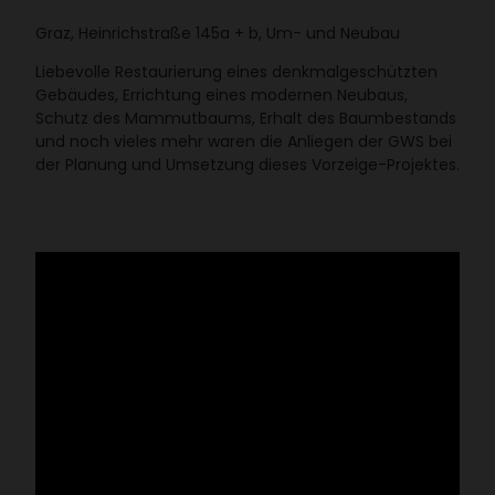
Graz, Hein­rich­straße 145a + b, Um- und Neubau
Liebe­volle Restau­rie­rung eines denk­mal­ge­schützten
Gebäudes, Errich­tung eines modernen Neubaus,
Schutz des Mammut­baums, Erhalt des Baum­be­stands
und noch vieles mehr waren die Anliegen der GWS bei
der Planung und Umset­zung dieses Vorzeige-Projektes.