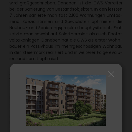
wird groß­ge­schrieben. Daneben ist die GWS Vorreiter
bei der Sanie­rung von Bestands­ob­jekten. In den letzten
7 Jahren sanierte man fast 2.100 Wohnungen umfas­
send. Spezia­lis­tinnen und Spezia­listen opti­mieren die
Neubau- und Sanie­rungs­pro­jekte bauphy­si­ka­lisch. Früh
setzte man sowohl auf Solar­thermie- als auch Photo­
vol­ta­ik­an­lagen. Daneben hat die GWS als erster Wohn­
bauer ein Passiv­haus im mehr­ge­schos­sigen Wohnbau
in der Stei­er­mark reali­siert und in weiterer Folge evalu­
iert und somit opti­miert.
Auch das im Jahr 2006 errich­tete Büro­haus der GWS
wurde mit einer groß­flä­chigen Photo­vol­ta­ik­an­lage
ausge­stattet, sodass der jähr­liche Strom­ver­brauch um
10 % bis 12 % redu­ziert wurde. Insge­samt wurden in den
letzten Jahr­zehnten über 9.000 m² Solar­ther­mie­flä­
chen und mehr als 1.500 m² Photo­vol­ta­ik­an­lagen bei
Wohn­haus­an­lagen errichtet. Zahl­reiche Auszeich­
nungen sind ein Zeichen der Aner­ken­nung der Tätig­
keit der GWS. Dazu zählen die mehr­fache Verlei­hung
des Geramb-Dank­zei­chens für Gutes Bauen, Nomi­nie­