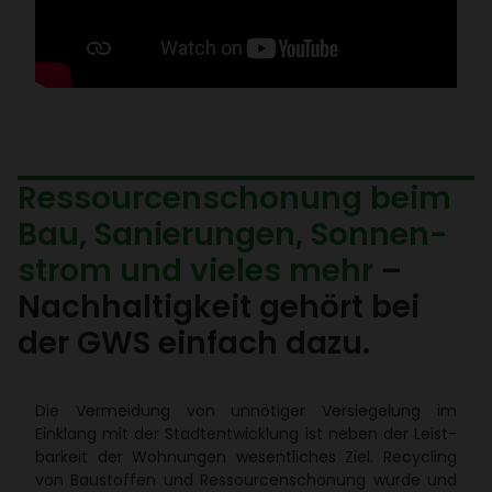
Ressour­cen­scho­nung beim
Bau, Sanie­rungen, Sonnen­
strom und vieles mehr
–
Nach­hal­tig­keit gehört bei
der GWS einfach dazu.
Die Vermei­dung von unnö­tiger Versie­ge­lung im
Einklang mit der Stadt­ent­wick­lung ist neben der Leist­
bar­keit der Wohnungen wesent­li­ches Ziel. Recy­cling
von Baustoffen und Ressour­cen­scho­nung wurde und