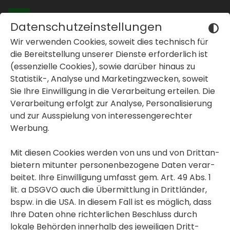
Datenschutzeinstellungen
Wir verwenden Cookies, soweit dies tech­nisch für
die Bereit­stel­lung unserer Dienste erfor­der­lich ist
(essen­zi­elle Cookies), sowie darüber hinaus zu
Statistik-, Analyse und Marke­ting­zwe­cken, soweit
Sie Ihre Einwil­li­gung in die Verar­bei­tung erteilen. Die
inblenden oder ausblenden
Verar­bei­tung erfolgt zur Analyse, Perso­na­li­sie­rung
Klimaori­en­tiertes
und zur Ausspie­lung von inter­es­sen­ge­rechter
inblenden oder ausblenden
Werbung.
Bauen
inblenden oder ausblenden
Mit diesen Cookies werden von uns und von Dritt­an­
seit Jahr­zehnten.
bie­tern mitunter perso­nen­be­zo­gene Daten verar­
beitet. Ihre Einwil­li­gung umfasst gem. Art. 49 Abs. 1
Nach­hal­tiges Denken und Handeln prägen die
lit. a DSGVO auch die Übermitt­lung in Dritt­länder,
GWS schon seit Beginn. Ebenso wie Leist­bar­keit
bspw. in die USA. In diesem Fall ist es möglich, dass
und regio­nale Part­ner­schaften.
Ihre Daten ohne rich­ter­li­chen Beschluss durch
lokale Behörden inner­halb des jewei­ligen Dritt­