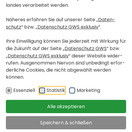
landes verar­beitet werden.
Näheres erfahren Sie auf unserer Seite „
Daten­
schutz
“ bzw. „
Daten­schutz GWS exklusiv
“.
Ihre Einwil­li­gung können Sie jeder­zeit mit Wirkung für
die Zukunft auf der Seite „
Daten­schutz GWS
“ bzw.
„
Daten­schutz GWS exklusiv
“ dieser Website wider­
rufen. Ausge­nommen hiervon sind unbe­dingt erfor­
der­liche Cookies, die nicht abge­wählt werden
können.
Essen­ziell
Statistik
Marke­ting
Auszeich­nung mit dem
Energy Globe Award!
Alle akzeptieren
Speichern & schließen
Die Ther­mi­sche Sanie­rung Südti­roler Gasse in Liezen