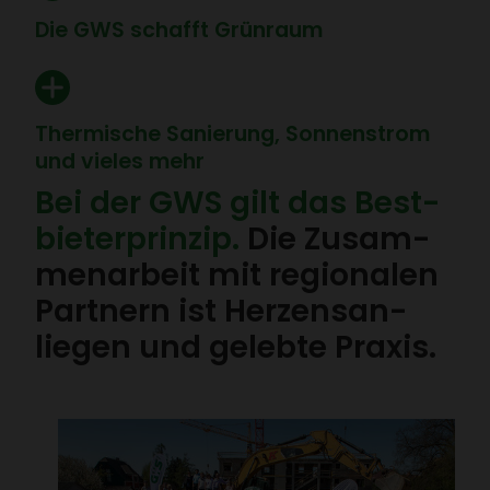
Die GWS schafft Grün­raum
Ther­mi­sche Sanie­rung, Sonnen­strom
und vieles mehr
Bei der GWS gilt das Best­
bie­ter­prinzip.
Die Zusam­
men­ar­beit mit regio­nalen
Part­nern ist Herzens­an­
liegen und gelebte Praxis.