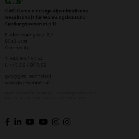
GWS Gemeinnützige Alpenländische
Gesellschaft für Wohnungsbau und
Siedlungswesen m.b.H.
Plüd­de­mann­gasse 107
8042 Graz
Öster­reich
T.
+43 316 / 80 54
F. +43 316 / 81 16 09
gws@gws-wohnen.at
www.gws-wohnen.at
Impressum
|
Daten­schutz
|
Hinweis­ge­ber­system
AGB Bauleis­tungen
|
AGB Dienst­leis­tungen