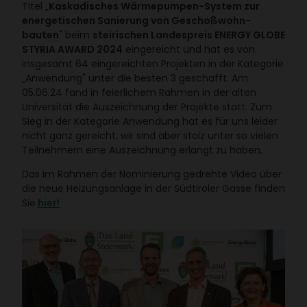
Titel „
Kaska­di­sches Wärme­pumpen-System zur
ener­ge­ti­schen Sanie­rung von Geschoß­wohn­
bauten
" beim
stei­ri­schen Landes­preis ENERGY GLOBE
STYRIA AWARD 2024
einge­reicht und hat es von
insge­samt 64 einge­reichten Projekten in der Kate­gorie
„Anwen­dung" unter die besten 3 geschafft. Am
05.06.24 fand in feier­li­chem Rahmen in der alten
Univer­sität die Auszeich­nung der Projekte statt. Zum
Sieg in der Kate­gorie Anwen­dung hat es für uns leider
nicht ganz gereicht, wir sind aber stolz unter so vielen
Teil­neh­mern eine Auszeich­nung erlangt zu haben.
Das im Rahmen der Nomi­nie­rung gedrehte Video über
die neue Heizungs­an­lage in der Südti­roler Gasse finden
Sie
hier!