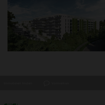
Immo­bi­lien finden
Vormerken