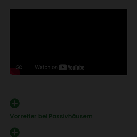
den Ranken­garten virtuell
entde­cken.
Vorreiter bei Passiv­häu­sern