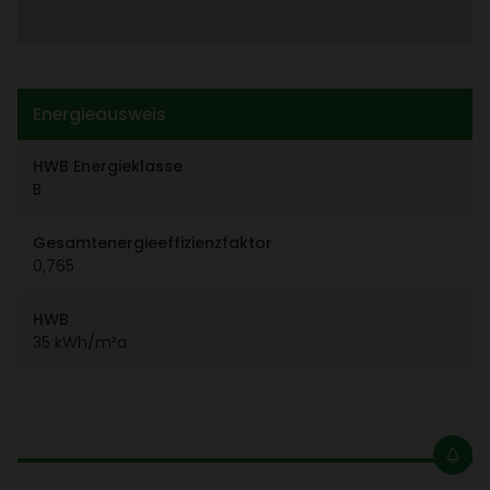
Ener­gie­aus­weis
HWB Ener­gie­klasse
B
Gesamt­ener­gie­ef­fi­zi­enz­faktor
0,765
HWB
35 kWh/​m²a