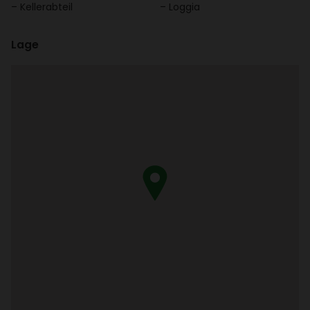
Keller­ab­teil
Loggia
Lage