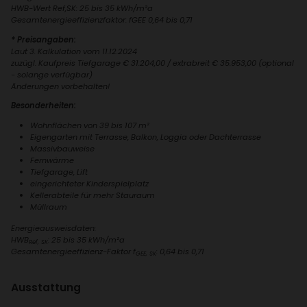
→ Mit dem Wohnungs­finder
HWB-Wert Ref,SK: 25 bis 35 kWh/​m²a
den Ranken­garten virtuell
Gesamt­ener­gie­ef­fi­zi­enz­faktor: fGEE 0,64 bis 0,71
entde­cken.
* Preisangaben:
Laut 3. Kalku­la­tion vom 11.12.2024
zuzügl. Kauf­preis Tief­ga­rage € 31.204,00 / extra­breit € 35.953,00 (optional
- solange verfügbar)
Änderungen vorbe­halten!
Besonderheiten:
Wohn­flä­chen von 39 bis 107 m²
Eigen­garten mit Terrasse, Balkon, Loggia oder Dach­ter­rasse
Massiv­bau­weise
Fern­wärme
Tief­ga­rage, Lift
einge­rich­teter Kinder­spiel­platz
Keller­ab­teile für mehr Stau­raum
Müll­raum
Ener­gie­aus­weis­daten:
HWB
: 25 bis 35 kWh/​m²a
Ref, SK
Gesamt­ener­gie­ef­fi­zienz-Faktor f
: 0,64 bis 0,71
GEE, SK
Ausstat­tung