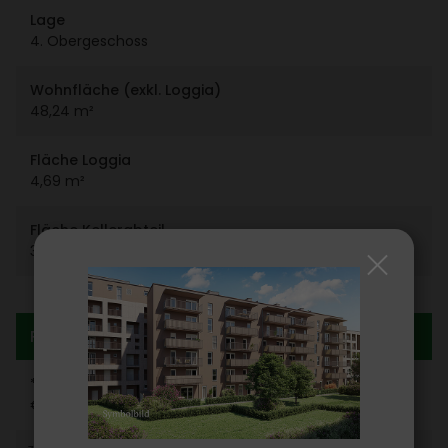
Lage
4. Ober­ge­schoss
Wohn­fläche (exkl. Loggia)
48,24 m²
Fläche Loggia
4,69 m²
Fläche Keller­ab­teil
3,33 m²
Preis­in­for­ma­tion
* Kauf­preis Wohnung
€ 231.658,00