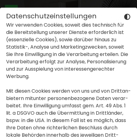
Datenschutzeinstellungen
Wir verwenden Cookies, soweit dies tech­nisch für
die Bereit­stel­lung unserer Dienste erfor­der­lich ist
(essen­zi­elle Cookies), sowie darüber hinaus zu
Statistik-, Analyse und Marke­ting­zwe­cken, soweit
Sie Ihre Einwil­li­gung in die Verar­bei­tung erteilen. Die
inblenden oder ausblenden
Verar­bei­tung erfolgt zur Analyse, Perso­na­li­sie­rung
und zur Ausspie­lung von inter­es­sen­ge­rechter
inblenden oder ausblenden
Werbung.
inblenden oder ausblenden
Mit diesen Cookies werden von uns und von Dritt­an­
bie­tern mitunter perso­nen­be­zo­gene Daten verar­
beitet. Ihre Einwil­li­gung umfasst gem. Art. 49 Abs. 1
lit. a DSGVO auch die Übermitt­lung in Dritt­länder,
bspw. in die USA. In diesem Fall ist es möglich, dass
Ihre Daten ohne rich­ter­li­chen Beschluss durch
lokale Behörden inner­halb des jewei­ligen Dritt­