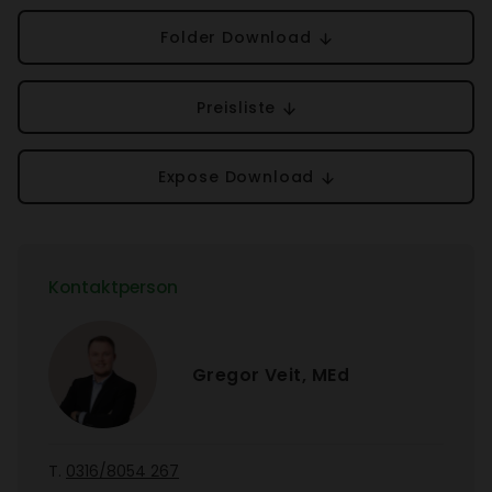
Folder Down­load
Preis­liste
Expose Down­load
Kontakt­person
Gregor Veit, MEd
T.
0316/​8054 267