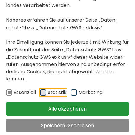
landes verar­beitet werden.
Näheres erfahren Sie auf unserer Seite „
Daten­
schutz
“ bzw. „
Daten­schutz GWS exklusiv
“.
Ihre Einwil­li­gung können Sie jeder­zeit mit Wirkung für
die Zukunft auf der Seite „
Daten­schutz GWS
“ bzw.
„
Daten­schutz GWS exklusiv
“ dieser Website wider­
rufen. Ausge­nommen hiervon sind unbe­dingt erfor­
der­liche Cookies, die nicht abge­wählt werden
können.
< Wohn­pro­jekte in Bau
GRAZ, GRIES
Essen­ziell
Statistik
Marke­ting
Karlau­er­straße 35 / 404
Alle akzeptieren
frei­fi­nan­zierte Eigen­
verfügbar ab 15.
Speichern & schließen
tums­woh­nung
März 2027
< zurück
Objekt merken