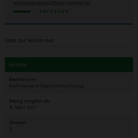
wohnungs­ver­kauf@gws-wohnen.at
ANFRAGEN
ÜBER DIE WOHNUNG
Infobox
Rechts­form
frei­fi­nan­zierte Eigen­tums­woh­nung
Bezug möglich ab
15. März 2027
Zimmer
2