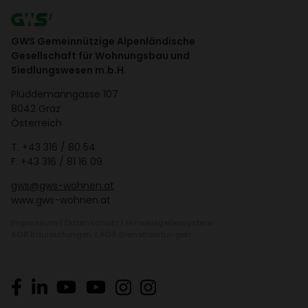
GWS Gemeinnützige Alpenländische
Gesellschaft für Wohnungsbau und
Siedlungswesen m.b.H.
Plüd­de­mann­gasse 107
8042 Graz
Öster­reich
T.
+43 316 / 80 54
F. +43 316 / 81 16 09
gws@gws-wohnen.at
www.gws-wohnen.at
Impressum
|
Daten­schutz
|
Hinweis­ge­ber­system
AGB Bauleis­tungen
|
AGB Dienst­leis­tungen