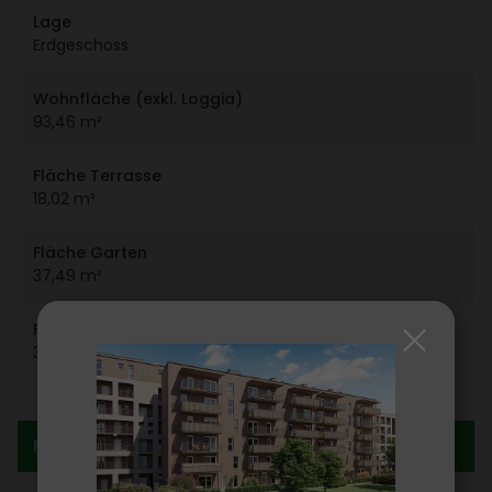
Lage
Erdge­schoss
Wohn­fläche (exkl. Loggia)
93,46 m²
Fläche Terrasse
18,02 m²
Fläche Garten
37,49 m²
Fläche Keller­ab­teil
3,45 m²
Preis­in­for­ma­tion