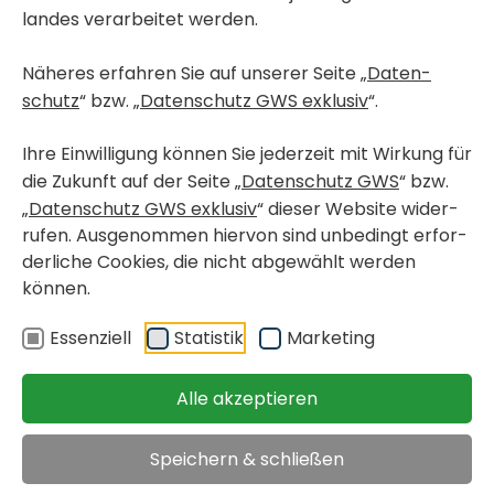
landes verar­beitet werden.
Näheres erfahren Sie auf unserer Seite „
Daten­
schutz
“ bzw. „
Daten­schutz GWS exklusiv
“.
Ihre Einwil­li­gung können Sie jeder­zeit mit Wirkung für
die Zukunft auf der Seite „
Daten­schutz GWS
“ bzw.
„
Daten­schutz GWS exklusiv
“ dieser Website wider­
rufen. Ausge­nommen hiervon sind unbe­dingt erfor­
der­liche Cookies, die nicht abge­wählt werden
können.
< Wohn­pro­jekte in Bau
GRAZ, GRIES
Essen­ziell
Statistik
Marke­ting
Ranken­gasse 16 / 1
Alle akzeptieren
frei­fi­nan­zierte Eigen­
verfügbar ab 15.
Speichern & schließen
tums­woh­nung
März 2027
< zurück
Objekt merken