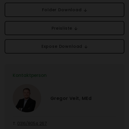
Folder Down­load
Preis­liste
Expose Down­load
Kontakt­person
Gregor Veit, MEd
T.
0316/​8054 267