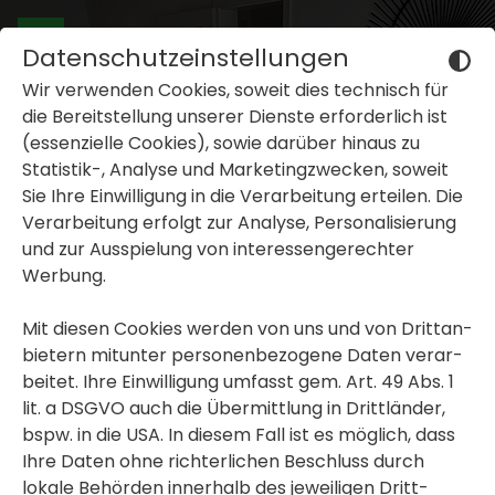
Datenschutzeinstellungen
Wir verwenden Cookies, soweit dies tech­nisch für
die Bereit­stel­lung unserer Dienste erfor­der­lich ist
(essen­zi­elle Cookies), sowie darüber hinaus zu
Statistik-, Analyse und Marke­ting­zwe­cken, soweit
Sie Ihre Einwil­li­gung in die Verar­bei­tung erteilen. Die
inblenden oder ausblenden
Verar­bei­tung erfolgt zur Analyse, Perso­na­li­sie­rung
und zur Ausspie­lung von inter­es­sen­ge­rechter
inblenden oder ausblenden
Werbung.
inblenden oder ausblenden
Mit diesen Cookies werden von uns und von Dritt­an­
bie­tern mitunter perso­nen­be­zo­gene Daten verar­
beitet. Ihre Einwil­li­gung umfasst gem. Art. 49 Abs. 1
lit. a DSGVO auch die Übermitt­lung in Dritt­länder,
bspw. in die USA. In diesem Fall ist es möglich, dass
Ihre Daten ohne rich­ter­li­chen Beschluss durch
lokale Behörden inner­halb des jewei­ligen Dritt­