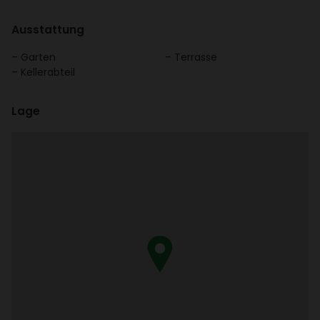
Ausstat­tung
Garten
Terrasse
Keller­ab­teil
Lage