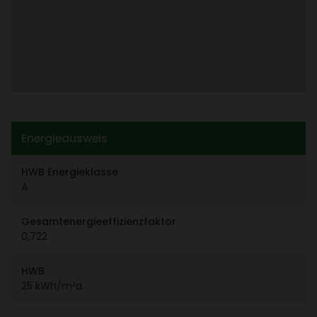
Ener­gie­aus­weis
HWB Ener­gie­klasse
A
Gesamt­ener­gie­ef­fi­zi­enz­faktor
0,722
HWB
25 kWh/​m²a