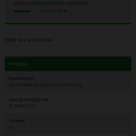
wohnungs­ver­kauf@gws-wohnen.at
ANFRAGEN
ÜBER DIE WOHNUNG
Infobox
Rechts­form
frei­fi­nan­zierte Eigen­tums­woh­nung
Bezug möglich ab
15. März 2027
Zimmer
4