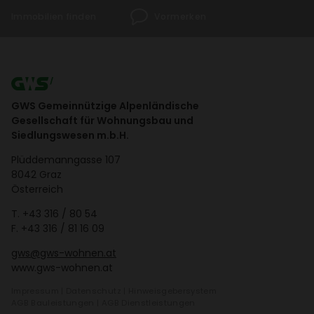
Immo­bi­lien finden
Vormerken
GWS Gemeinnützige Alpenländische
Gesellschaft für Wohnungsbau und
Siedlungswesen m.b.H.
Plüd­de­mann­gasse 107
8042 Graz
Öster­reich
T.
+43 316 / 80 54
F. +43 316 / 81 16 09
gws@gws-wohnen.at
www.gws-wohnen.at
Impressum
|
Daten­schutz
|
Hinweis­ge­ber­system
AGB Bauleis­tungen
|
AGB Dienst­leis­tungen