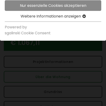
Kauf­op­tion
März 2027
< zurück
Nur essenzielle Cookies akzeptieren
Objekt merken
Weitere Infor­ma­tionen anzeigen
Immo­bi­lien
>
>
Graz, Gries, Karlau­er­straße
Powered by
sgal­inski Cookie Consent
Miete inkl. USt.
€ 1.067,11
Projek­t­in­for­ma­tionen
Über die Wohnung
Grund­riss