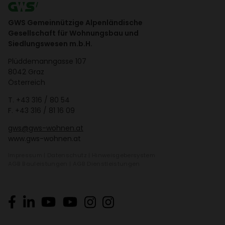
GWS Gemeinnützige Alpenländische
Gesellschaft für Wohnungsbau und
Siedlungswesen m.b.H.
Plüd­de­mann­gasse 107
8042 Graz
Öster­reich
T.
+43 316 / 80 54
F. +43 316 / 81 16 09
gws@gws-wohnen.at
www.gws-wohnen.at
Impressum
|
Daten­schutz
|
Hinweis­ge­ber­system
AGB Bauleis­tungen
|
AGB Dienst­leis­tungen