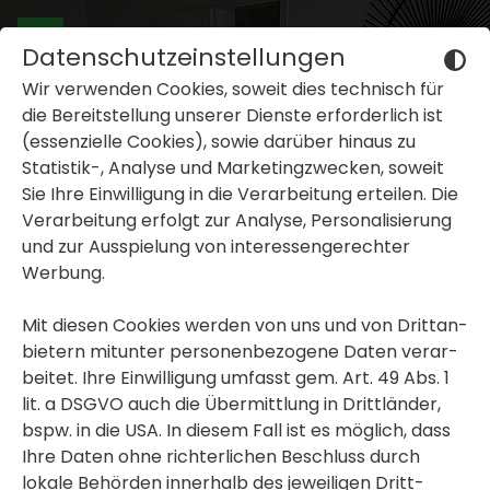
Datenschutzeinstellungen
Wir verwenden Cookies, soweit dies tech­nisch für
die Bereit­stel­lung unserer Dienste erfor­der­lich ist
(essen­zi­elle Cookies), sowie darüber hinaus zu
Statistik-, Analyse und Marke­ting­zwe­cken, soweit
Sie Ihre Einwil­li­gung in die Verar­bei­tung erteilen. Die
inblenden oder ausblenden
Verar­bei­tung erfolgt zur Analyse, Perso­na­li­sie­rung
und zur Ausspie­lung von inter­es­sen­ge­rechter
inblenden oder ausblenden
Werbung.
inblenden oder ausblenden
Mit diesen Cookies werden von uns und von Dritt­an­
bie­tern mitunter perso­nen­be­zo­gene Daten verar­
beitet. Ihre Einwil­li­gung umfasst gem. Art. 49 Abs. 1
lit. a DSGVO auch die Übermitt­lung in Dritt­länder,
bspw. in die USA. In diesem Fall ist es möglich, dass
Ihre Daten ohne rich­ter­li­chen Beschluss durch
lokale Behörden inner­halb des jewei­ligen Dritt­