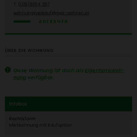
T.
0316/​8054 267
wohnungs­ver­kauf@gws-wohnen.at
ANFRAGEN
ÜBER DIE WOHNUNG
Diese Wohnung ist auch als
Eigen­tums­woh­
nung
verfügbar.
Infobox
Rechts­form
Miet­woh­nung mit Kauf­op­tion