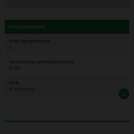
Ener­gie­aus­weis
HWB Ener­gie­klasse
B
Gesamt­ener­gie­ef­fi­zi­enz­faktor
0,765
HWB
35 kWh/​m²a