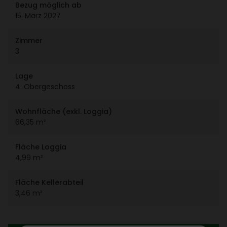
Bezug möglich ab
15. März 2027
Zimmer
3
Lage
4. Ober­ge­schoss
Wohn­fläche (exkl. Loggia)
66,35 m²
Fläche Loggia
4,99 m²
Fläche Keller­ab­teil
3,46 m²