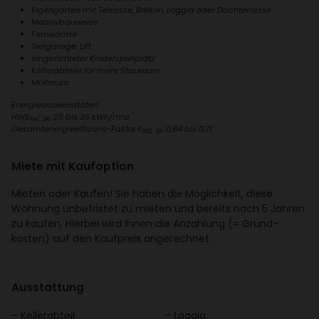
Eigen­garten mit Terrasse, Balkon, Loggia oder Dach­ter­rasse
Massiv­bau­weise
Fern­wärme
Tief­ga­rage, Lift
einge­rich­teter Kinder­spiel­platz
Keller­ab­teile für mehr Stau­raum
Müll­raum
Ener­gie­aus­weis­daten:
HWB
: 25 bis 35 kWh/​m²a
Ref, SK
Gesamt­ener­gie­ef­fi­zienz-Faktor f
: 0,64 bis 0,71
GEE, SK
Miete mit Kauf­op­tion
Mieten oder Kaufen! Sie haben die Möglich­keit, diese
Wohnung unbe­fristet zu mieten und bereits nach 5 Jahren
zu kaufen. Hierbei wird Ihnen die Anzah­lung (= Grund­
kosten) auf den Kauf­preis ange­rechnet.
Ausstat­tung
Keller­ab­teil
Loggia