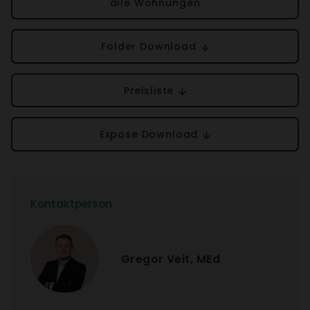
alle Wohnungen
Folder Down­load
Preis­liste
Expose Down­load
Kontakt­person
Gregor Veit, MEd