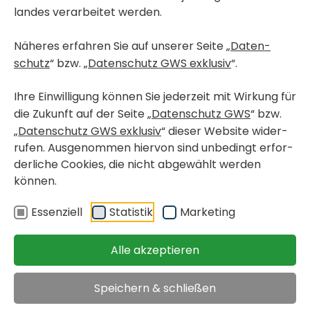
landes verar­beitet werden.
Näheres erfahren Sie auf unserer Seite „
Daten­
schutz
“ bzw. „
Daten­schutz GWS exklusiv
“.
Ihre Einwil­li­gung können Sie jeder­zeit mit Wirkung für
die Zukunft auf der Seite „
Daten­schutz GWS
“ bzw.
„
Daten­schutz GWS exklusiv
“ dieser Website wider­
rufen. Ausge­nommen hiervon sind unbe­dingt erfor­
der­liche Cookies, die nicht abge­wählt werden
können.
< Wohn­pro­jekte in Bau
GRAZ, GRIES
Essen­ziell
Statistik
Marke­ting
Karlau­er­straße 35 / 402 -
Miete mit Kauf­op­tion
Alle akzeptieren
Speichern & schließen
Miet­woh­nung mit
verfügbar ab 15.