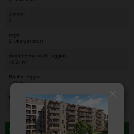
Zimmer
2
Lage
2. Ober­ge­schoss
Wohn­fläche (exkl. Loggia)
48,24 m²
Fläche Loggia
4,69 m²
Fläche Keller­ab­teil
4,53 m²
Preis­in­for­ma­tion