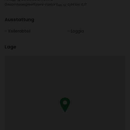
Ref, SK
Gesamt­ener­gie­ef­fi­zienz-Faktor f
: 0,64 bis 0,71
GEE, SK
Ausstat­tung
Keller­ab­teil
Loggia
Lage