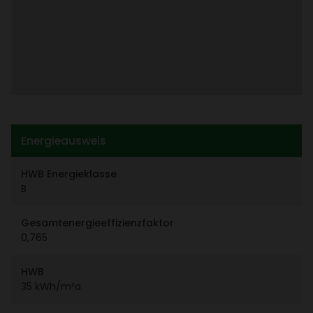
Ener­gie­aus­weis
HWB Ener­gie­klasse
B
Gesamt­ener­gie­ef­fi­zi­enz­faktor
0,765
HWB
35 kWh/​m²a