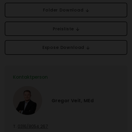
Folder Down­load
Preis­liste
Expose Down­load
Kontakt­person
Gregor Veit, MEd
T.
0316/​8054 267