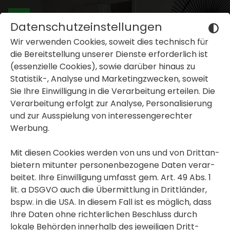
Datenschutzeinstellungen
Wir verwenden Cookies, soweit dies tech­nisch für
die Bereit­stel­lung unserer Dienste erfor­der­lich ist
(essen­zi­elle Cookies), sowie darüber hinaus zu
Statistik-, Analyse und Marke­ting­zwe­cken, soweit
Sie Ihre Einwil­li­gung in die Verar­bei­tung erteilen. Die
inblenden oder ausblenden
Verar­bei­tung erfolgt zur Analyse, Perso­na­li­sie­rung
und zur Ausspie­lung von inter­es­sen­ge­rechter
inblenden oder ausblenden
Werbung.
inblenden oder ausblenden
Mit diesen Cookies werden von uns und von Dritt­an­
bie­tern mitunter perso­nen­be­zo­gene Daten verar­
beitet. Ihre Einwil­li­gung umfasst gem. Art. 49 Abs. 1
lit. a DSGVO auch die Übermitt­lung in Dritt­länder,
bspw. in die USA. In diesem Fall ist es möglich, dass
Ihre Daten ohne rich­ter­li­chen Beschluss durch
lokale Behörden inner­halb des jewei­ligen Dritt­