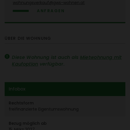
wohnungs­ver­kauf@gws-wohnen.at
ANFRAGEN
ÜBER DIE WOHNUNG
Diese Wohnung ist auch als
Miet­woh­nung mit
Kauf­op­tion
verfügbar.
Infobox
Rechts­form
frei­fi­nan­zierte Eigen­tums­woh­nung
Bezug möglich ab
15. März 2027