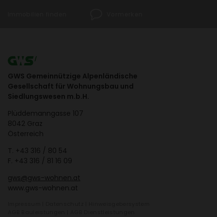
Immo­bi­lien finden
Vormerken
GWS Gemeinnützige Alpenländische
Gesellschaft für Wohnungsbau und
Siedlungswesen m.b.H.
Plüd­de­mann­gasse 107
8042 Graz
Öster­reich
T.
+43 316 / 80 54
F. +43 316 / 81 16 09
gws@gws-wohnen.at
www.gws-wohnen.at
Impressum
|
Daten­schutz
|
Hinweis­ge­ber­system
AGB Bauleis­tungen
|
AGB Dienst­leis­tungen