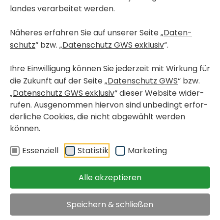
landes verar­beitet werden.
Näheres erfahren Sie auf unserer Seite „
Daten­
schutz
“ bzw. „
Daten­schutz GWS exklusiv
“.
Ihre Einwil­li­gung können Sie jeder­zeit mit Wirkung für
die Zukunft auf der Seite „
Daten­schutz GWS
“ bzw.
„
Daten­schutz GWS exklusiv
“ dieser Website wider­
rufen. Ausge­nommen hiervon sind unbe­dingt erfor­
der­liche Cookies, die nicht abge­wählt werden
können.
< Wohn­pro­jekte in Bau
GRAZ, GRIES
Essen­ziell
Statistik
Marke­ting
Karlau­er­straße 35 / 204
Alle akzeptieren
frei­fi­nan­zierte Eigen­
verfügbar ab 15.
Speichern & schließen
tums­woh­nung
März 2027
< zurück
Objekt merken