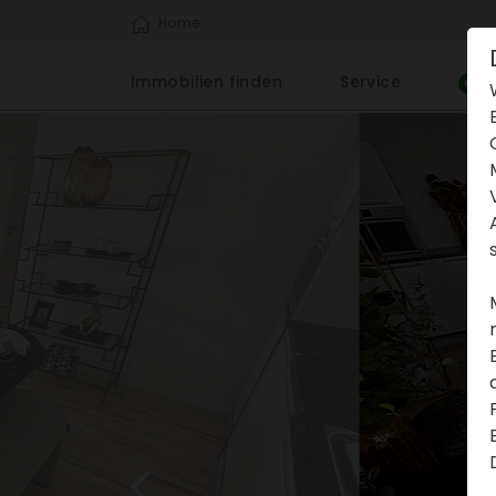
Home
Immo­bi­lien finden
Service