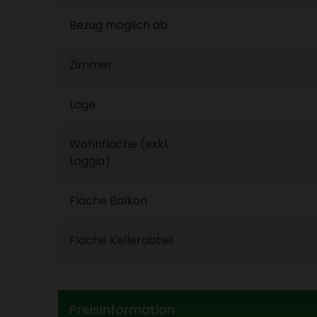
Bezug möglich ab
Zimmer
Lage
Wohn­fläche (exkl.
Loggia)
Fläche Balkon
Fläche Keller­ab­teil
Preis­in­for­ma­tion