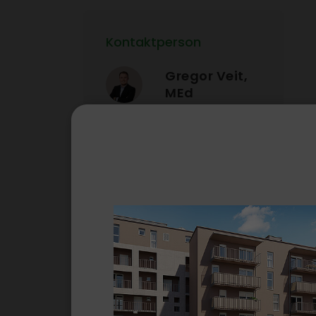
Kontakt­person
Gregor Veit,
MEd
T.
0316/​8054 267
wohnungs­ver­kauf@gws-
wohnen.at
ANFRAGEN