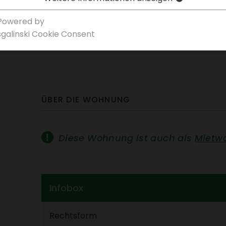
Powered by
< 
sgal­inski Cookie Consent
verfügbar ab 15. März 2027
ÜBER DIE WOHNUNG
Diese Wohnung ist auch als
Miet­w
Infobox
Rechts­form