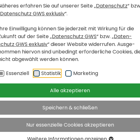
Näheres erfahren Sie auf unserer Seite „
Daten­schutz
“ bzw
Daten­schutz GWS exklusiv
“.
Ihre Einwil­li­gung können Sie jeder­zeit mit Wirkung für die
Zukunft auf der Seite „
Daten­schutz GWS
“ bzw. „
Daten­
schutz GWS exklusiv
“ dieser Website wider­rufen. Ausge­
nommen hiervon sind unbe­dingt erfor­der­liche Cookies, di
nicht abge­wählt werden können.
Essen­ziell
Statistik
Marke­ting
Alle akzeptieren
Speichern & schließen
Nur essenzielle Cookies akzeptieren
35 / 401
Weitere Infor­ma­tionen anzeigen