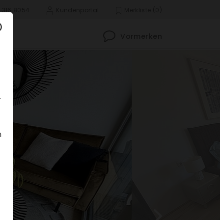
 316 8054
Kunden­portal
Merk­liste
(0)
Vormerken
­
n