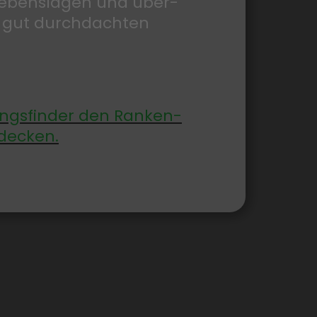
 Lebens­lagen und über­
 gut durch­dachten
gs­finder den Ranken­
€ 35.953,00 (optional - solange verfügbar)
de­cken.
ter­rasse