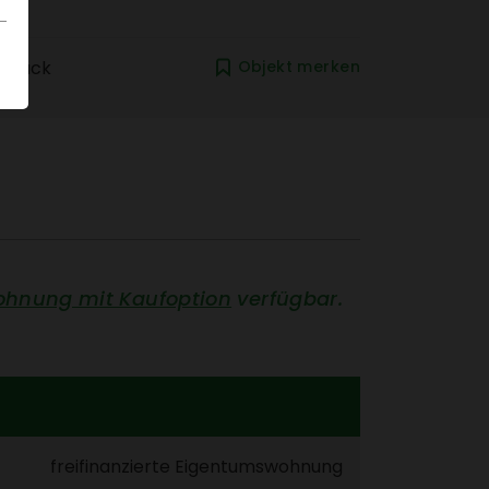
zurück
Objekt merken
oh­nung mit Kauf­op­tion
verfügbar.
frei­fi­nan­zierte Eigen­tums­woh­nung