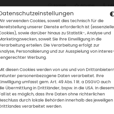
Kontakt
Aktu­elles
+43
Datenschutzeinstellungen
Wir verwenden Cookies, soweit dies tech­nisch für die
Bereit­stel­lung unserer Dienste erfor­der­lich ist (essen­zi­elle
Cookies), sowie darüber hinaus zu Statistik-, Analyse und
Marke­ting­zwe­cken, soweit Sie Ihre Einwil­li­gung in die
Verar­bei­tung erteilen. Die Verar­bei­tung erfolgt zur
Analyse, Perso­na­li­sie­rung und zur Ausspie­lung von inter­es
sen­ge­rechter Werbung.
Mit diesen Cookies werden von uns und von Dritt­an­bie­ter
mitunter perso­nen­be­zo­gene Daten verar­beitet. Ihre
Einwil­li­gung umfasst gem. Art. 49 Abs. 1 lit. a DSGVO auch
die Übermitt­lung in Dritt­länder, bspw. in die USA. In diesem
Fall ist es möglich, dass Ihre Daten ohne rich­ter­li­chen
Beschluss durch lokale Behörden inner­halb des jewei­ligen
Dritt­landes verar­beitet werden.