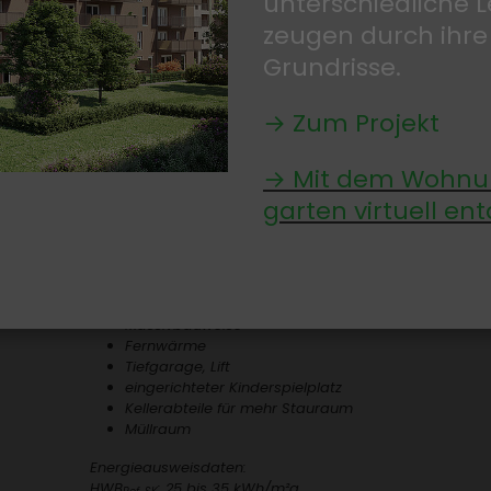
unter­schied­liche
Keller­ab­teile für mehr Stau­raum
zeugen durch ihre
Müll­raum
Grund­risse.
Ener­gie­aus­weis­daten:
HWB-Wert Ref,SK: 25 bis 35 kWh/​m²a
Gesamt­ener­gie­ef­fi­zi­enz­faktor: fGEE 0,64 bis 0,71
→ Zum Projekt
* Preisangaben:
Laut 3. Kalku­la­tion vom 11.12.2024
→ Mit dem Wohnun
zuzügl. Kauf­preis Tief­ga­rage € 31.204,00 / extra­breit 
garten virtuell ent
Änderungen vorbe­halten!
Besonderheiten:
Wohn­flä­chen von 39 bis 107 m²
Eigen­garten mit Terrasse, Balkon, Loggia oder Dach­
Massiv­bau­weise
Fern­wärme
Tief­ga­rage, Lift
einge­rich­teter Kinder­spiel­platz
Keller­ab­teile für mehr Stau­raum
Müll­raum
Ener­gie­aus­weis­daten:
HWB
: 25 bis 35 kWh/​m²a