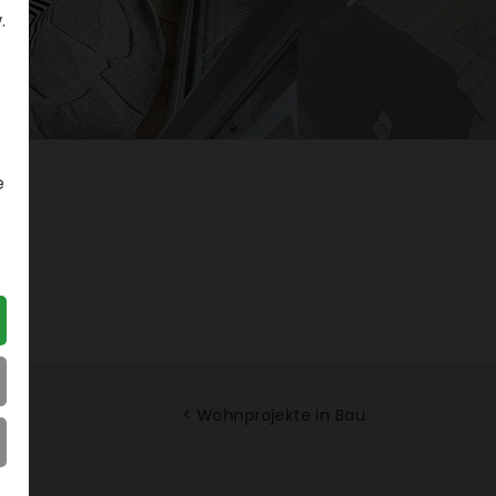
.
e
< Wohn­pro­jekte in Bau