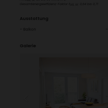
Ref, SK
Gesamt­ener­gie­ef­fi­zienz-Faktor f
: 0,64 bis 0,71
GEE, SK
Ausstat­tung
Balkon
Galerie