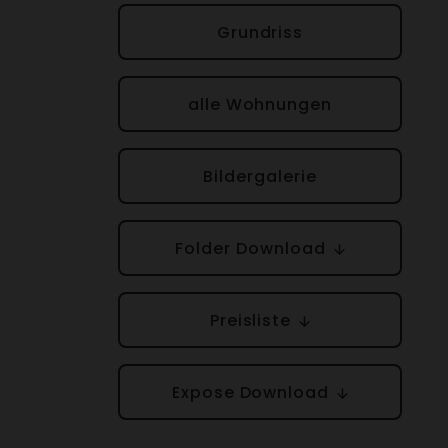
Grund­riss
alle Wohnungen
Bilder­ga­lerie
Folder Down­load
Preis­liste
Expose Down­load