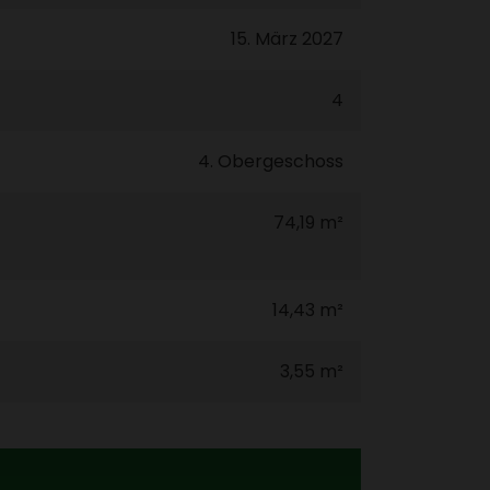
15. März 2027
4
4. Ober­ge­schoss
74,19 m²
14,43 m²
3,55 m²