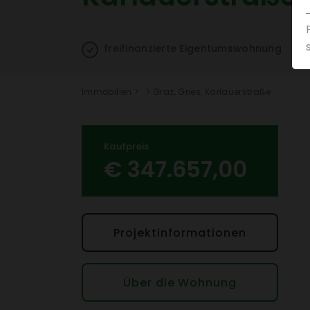
frei­fi­nan­zierte Eigen­tums­woh­nung
Immo­bi­lien
>
>
Graz, Gries, Karlau­er­straße
Kauf­preis
€ 347.657,00
Projek­t­in­for­ma­tionen
Über die Wohnung