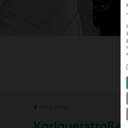
„
GRAZ, GRIES
Karlau­er­straße 