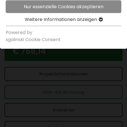
Kauf­op­tion
März 2027
< zurück
Nur essenzielle Cookies akzeptieren
Objekt merken
Weitere Infor­ma­tionen anzeigen
Immo­bi­lien
>
>
Graz, Gries, Karlau­er­straße
Powered by
sgal­inski Cookie Consent
Miete inkl. USt.
€ 756,14
Projek­t­in­for­ma­tionen
Über die Wohnung
Grund­riss