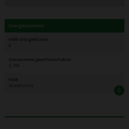
Ener­gie­aus­weis
HWB Ener­gie­klasse
B
Gesamt­ener­gie­ef­fi­zi­enz­faktor
0,765
HWB
35 kWh/​m²a