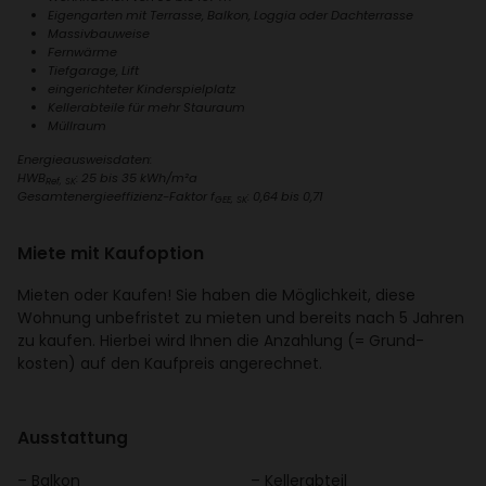
Eigen­garten mit Terrasse, Balkon, Loggia oder Dach­ter­rasse
Massiv­bau­weise
Fern­wärme
Tief­ga­rage, Lift
einge­rich­teter Kinder­spiel­platz
Keller­ab­teile für mehr Stau­raum
Müll­raum
Ener­gie­aus­weis­daten:
HWB
: 25 bis 35 kWh/​m²a
Ref, SK
Gesamt­ener­gie­ef­fi­zienz-Faktor f
: 0,64 bis 0,71
GEE, SK
Miete mit Kauf­op­tion
Mieten oder Kaufen! Sie haben die Möglich­keit, diese
Wohnung unbe­fristet zu mieten und bereits nach 5 Jahren
zu kaufen. Hierbei wird Ihnen die Anzah­lung (= Grund­
kosten) auf den Kauf­preis ange­rechnet.
Ausstat­tung
Balkon
Keller­ab­teil