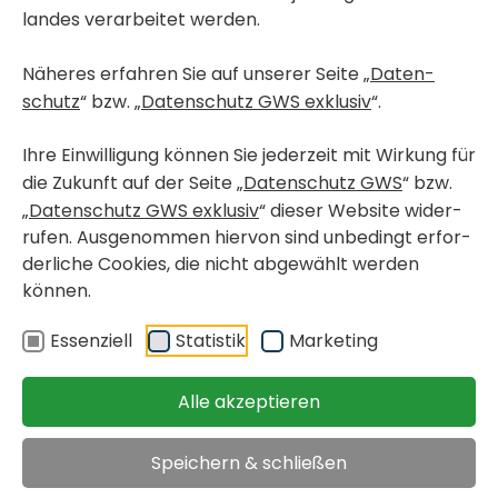
landes verar­beitet werden.
Näheres erfahren Sie auf unserer Seite „
Daten­
schutz
“ bzw. „
Daten­schutz GWS exklusiv
“.
Ihre Einwil­li­gung können Sie jeder­zeit mit Wirkung für
die Zukunft auf der Seite „
Daten­schutz GWS
“ bzw.
„
Daten­schutz GWS exklusiv
“ dieser Website wider­
rufen. Ausge­nommen hiervon sind unbe­dingt erfor­
der­liche Cookies, die nicht abge­wählt werden
können.
< Wohn­pro­jekte in Bau
GRAZ, GRIES
Essen­ziell
Statistik
Marke­ting
Karlau­er­straße 35 / 410 -
Miete mit Kauf­op­tion
Alle akzeptieren
Speichern & schließen
Miet­woh­nung mit
verfügbar ab 15.