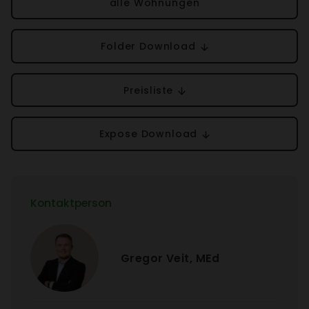
alle Wohnungen
Folder Down­load
Preis­liste
Expose Down­load
Kontakt­person
Gregor Veit, MEd