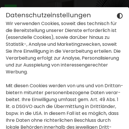
Datenschutzeinstellungen
Wir verwenden Cookies, soweit dies tech­nisch für
die Bereit­stel­lung unserer Dienste erfor­der­lich ist
(essen­zi­elle Cookies), sowie darüber hinaus zu
Statistik-, Analyse und Marke­ting­zwe­cken, soweit
Sie Ihre Einwil­li­gung in die Verar­bei­tung erteilen. Die
inblenden oder ausblenden
Verar­bei­tung erfolgt zur Analyse, Perso­na­li­sie­rung
und zur Ausspie­lung von inter­es­sen­ge­rechter
inblenden oder ausblenden
Werbung.
inblenden oder ausblenden
Mit diesen Cookies werden von uns und von Dritt­an­
bie­tern mitunter perso­nen­be­zo­gene Daten verar­
beitet. Ihre Einwil­li­gung umfasst gem. Art. 49 Abs. 1
lit. a DSGVO auch die Übermitt­lung in Dritt­länder,
bspw. in die USA. In diesem Fall ist es möglich, dass
Ihre Daten ohne rich­ter­li­chen Beschluss durch
lokale Behörden inner­halb des jewei­ligen Dritt­