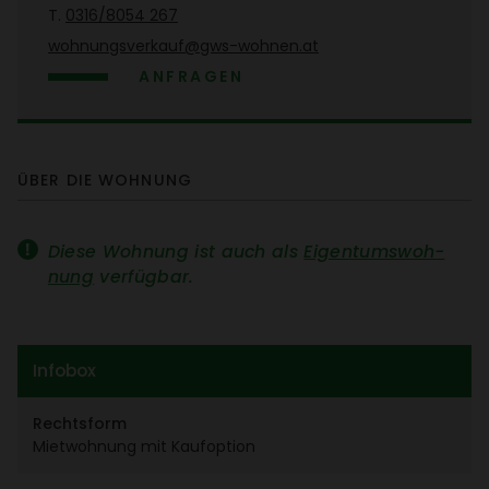
T.
0316/​8054 267
wohnungs­ver­kauf@gws-wohnen.at
ANFRAGEN
ÜBER DIE WOHNUNG
Diese Wohnung ist auch als
Eigen­tums­woh­
nung
verfügbar.
Infobox
Rechts­form
Miet­woh­nung mit Kauf­op­tion