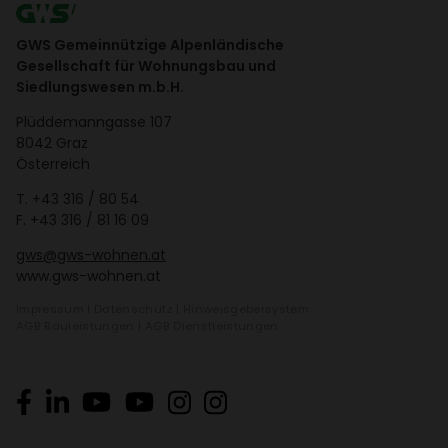
GWS Gemeinnützige Alpenländische
Gesellschaft für Wohnungsbau und
Siedlungswesen m.b.H.
Plüd­de­mann­gasse 107
8042 Graz
Öster­reich
T.
+43 316 / 80 54
F. +43 316 / 81 16 09
gws@gws-wohnen.at
www.gws-wohnen.at
Impressum
|
Daten­schutz
|
Hinweis­ge­ber­system
AGB Bauleis­tungen
|
AGB Dienst­leis­tungen