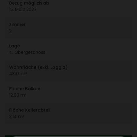
Bezug möglich ab
15. März 2027
Zimmer
2
Lage
4. Ober­ge­schoss
Wohn­fläche (exkl. Loggia)
43,17 m²
Fläche Balkon
12,00 m²
Fläche Keller­ab­teil
3,14 m²