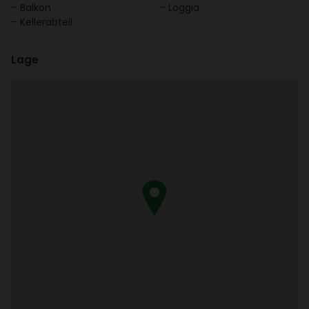
Balkon
Loggia
Keller­ab­teil
Lage