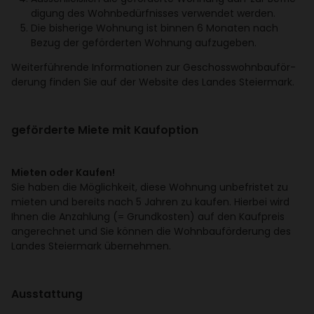
di­gung des Wohn­be­dürf­nisses verwendet werden.
Die bishe­rige Wohnung ist binnen 6 Monaten nach
Bezug der geför­derten Wohnung aufzu­geben.
Weiter­füh­rende Infor­ma­tionen zur Geschoss­wohn­bau­för­
de­rung finden Sie auf der Website des Landes Stei­er­mark.
geför­derte Miete mit Kauf­op­tion
Mieten oder Kaufen!
Sie haben die Möglich­keit, diese Wohnung unbe­fristet zu
mieten und bereits nach 5 Jahren zu kaufen. Hierbei wird
Ihnen die Anzah­lung (= Grund­kosten) auf den Kauf­preis
ange­rechnet und Sie können die Wohn­bau­för­de­rung des
Landes Stei­er­mark über­nehmen.
Ausstat­tung