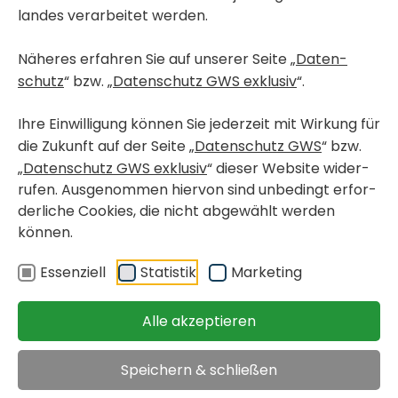
landes verar­beitet werden.
Näheres erfahren Sie auf unserer Seite „
Daten­
< Wohn­pro­jekte in Bau
schutz
“ bzw. „
Daten­schutz GWS exklusiv
“.
GRAZ, GRIES
Karlau­er­straße 57 / 206
Ihre Einwil­li­gung können Sie jeder­zeit mit Wirkung für
die Zukunft auf der Seite „
Daten­schutz GWS
“ bzw.
„
Daten­schutz GWS exklusiv
“ dieser Website wider­
geför­derte Miet­woh­nung mit Kauf­op­tion
rufen. Ausge­nommen hiervon sind unbe­dingt erfor­
< zurück
Objekt merken
der­liche Cookies, die nicht abge­wählt werden
können.
Immo­bi­lien
>
>
Graz, Gries, Karlau­er­straße
Essen­ziell
Statistik
Marke­ting
Miete inkl. USt.
Alle akzeptieren
€ 922,70
Speichern & schließen