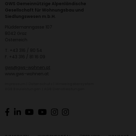
GWS Gemeinnützige Alpenländische
Gesellschaft für Wohnungsbau und
Siedlungswesen m.b.H.
Plüd­de­mann­gasse 107
8042 Graz
Öster­reich
T.
+43 316 / 80 54
F. +43 316 / 81 16 09
gws@gws-wohnen.at
www.gws-wohnen.at
Impressum
|
Daten­schutz
|
Hinweis­ge­ber­system
AGB Bauleis­tungen
|
AGB Dienst­leis­tungen