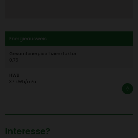
Ener­gie­aus­weis
Gesamt­ener­gie­ef­fi­zi­enz­faktor
0,75
HWB
37 kWh/​m²a
Inter­esse?