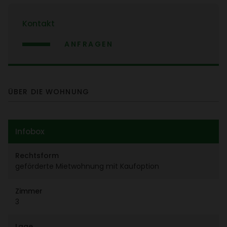
Kontakt
ANFRAGEN
ÜBER DIE WOHNUNG
Infobox
Rechts­form
geför­derte Miet­woh­nung mit Kauf­op­tion
Zimmer
3
Lage