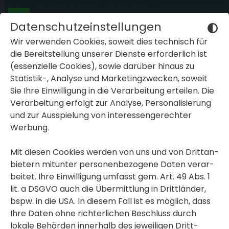
Datenschutzeinstellungen
Wir verwenden Cookies, soweit dies tech­nisch für
die Bereit­stel­lung unserer Dienste erfor­der­lich ist
(essen­zi­elle Cookies), sowie darüber hinaus zu
Statistik-, Analyse und Marke­ting­zwe­cken, soweit
Sie Ihre Einwil­li­gung in die Verar­bei­tung erteilen. Die
inblenden oder ausblenden
Verar­bei­tung erfolgt zur Analyse, Perso­na­li­sie­rung
und zur Ausspie­lung von inter­es­sen­ge­rechter
inblenden oder ausblenden
Werbung.
inblenden oder ausblenden
Mit diesen Cookies werden von uns und von Dritt­an­
bie­tern mitunter perso­nen­be­zo­gene Daten verar­
beitet. Ihre Einwil­li­gung umfasst gem. Art. 49 Abs. 1
lit. a DSGVO auch die Übermitt­lung in Dritt­länder,
bspw. in die USA. In diesem Fall ist es möglich, dass
Ihre Daten ohne rich­ter­li­chen Beschluss durch
lokale Behörden inner­halb des jewei­ligen Dritt­