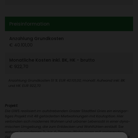
Preis­in­for­ma­tion
Anzah­lung Grund­kosten
€ 40.101,00
Monat­liche Kosten inkl. BK, HK - brutto
€ 922,70
Anzah­lung Grund­kosten 51 %: EUR 40.101,00, monatl. Aufwand inkl. BK
und HK: EUR 922,70
Projekt:
Die GWS reali­siert im aufstre­benden Grazer Stadt­teil Gries ein einzig­ar­
tiges Projekt mit 48 geför­derten Miet­woh­nungen mit Kauf­op­tion. Hier
verbinden sich modernes Wohnen und urbaner Lebens­stil in einer dyna­
mi­schen Umge­bung, die zum Entde­cken und Wohl­fühlen einlädt. Sie
wohnen in modernen 2- bis 4-Zimmer-Wohnungen mit vari­ie­renden
Größen von 40 m² bis 84 m² und groß­zü­gigen Außen­be­rei­chen – perfekt