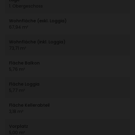
1. Ober­ge­schoss
Wohn­fläche (exkl. Loggia)
67,94 m²
Wohn­fläche (inkl. Loggia)
73,71 m²
Fläche Balkon
5,76 m²
Fläche Loggia
5,77 m²
Fläche Keller­ab­teil
3,18 m²
Vorplatz
5,00 m²