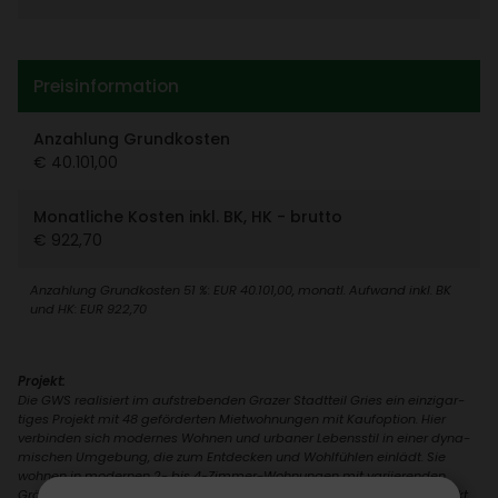
Preis­in­for­ma­tion
Anzah­lung Grund­kosten
€ 40.101,00
Monat­liche Kosten inkl. BK, HK - brutto
€ 922,70
Anzah­lung Grund­kosten 51 %: EUR 40.101,00, monatl. Aufwand inkl. BK
und HK: EUR 922,70
Projekt:
Die GWS reali­siert im aufstre­benden Grazer Stadt­teil Gries ein einzig­ar­
tiges Projekt mit 48 geför­derten Miet­woh­nungen mit Kauf­op­tion. Hier
verbinden sich modernes Wohnen und urbaner Lebens­stil in einer dyna­
mi­schen Umge­bung, die zum Entde­cken und Wohl­fühlen einlädt. Sie
wohnen in modernen 2- bis 4-Zimmer-Wohnungen mit vari­ie­renden
Größen von 40 m² bis 84 m² und groß­zü­gigen Außen­be­rei­chen – perfekt