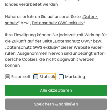
landes verar­beitet werden.
Näheres erfahren Sie auf unserer Seite „
Daten­
< Wohn­pro­jekte in Bau
schutz
“ bzw. „
Daten­schutz GWS exklusiv
“.
GRAZ, GRIES
Karlau­er­straße 57 / 106
Ihre Einwil­li­gung können Sie jeder­zeit mit Wirkung für
die Zukunft auf der Seite „
Daten­schutz GWS
“ bzw.
„
Daten­schutz GWS exklusiv
“ dieser Website wider­
geför­derte Miet­woh­nung mit Kauf­op­tion
rufen. Ausge­nommen hiervon sind unbe­dingt erfor­
< zurück
Objekt merken
der­liche Cookies, die nicht abge­wählt werden
können.
Immo­bi­lien
>
>
Graz, Gries, Karlau­er­straße
Essen­ziell
Statistik
Marke­ting
Miete inkl. USt.
Alle akzeptieren
€ 922,70
Speichern & schließen