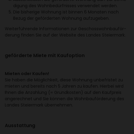
di­gung des Wohn­be­dürf­nisses verwendet werden.
Die bishe­rige Wohnung ist binnen 6 Monaten nach
Bezug der geför­derten Wohnung aufzu­geben.
Weiter­füh­rende Infor­ma­tionen zur Geschoss­wohn­bau­för­
de­rung finden Sie auf der Website des Landes Stei­er­mark.
geför­derte Miete mit Kauf­op­tion
Mieten oder Kaufen!
Sie haben die Möglich­keit, diese Wohnung unbe­fristet zu
mieten und bereits nach 5 Jahren zu kaufen. Hierbei wird
Ihnen die Anzah­lung (= Grund­kosten) auf den Kauf­preis
ange­rechnet und Sie können die Wohn­bau­för­de­rung des
Landes Stei­er­mark über­nehmen.
Ausstat­tung