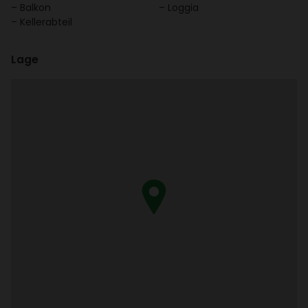
Balkon
Loggia
Keller­ab­teil
Lage