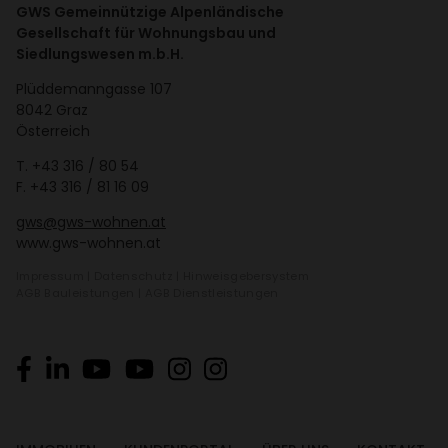
GWS Gemeinnützige Alpenländische
Gesellschaft für Wohnungsbau und
Siedlungswesen m.b.H.
Plüd­de­mann­gasse 107
8042 Graz
Öster­reich
T.
+43 316 / 80 54
F. +43 316 / 81 16 09
gws@gws-wohnen.at
www.gws-wohnen.at
Impressum
|
Daten­schutz
|
Hinweis­ge­ber­system
AGB Bauleis­tungen
|
AGB Dienst­leis­tungen