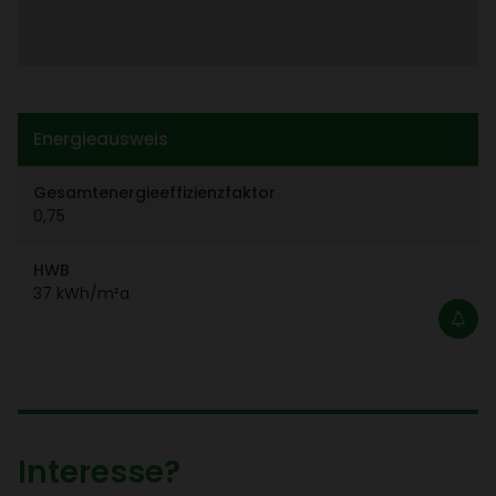
Ener­gie­aus­weis
Gesamt­ener­gie­ef­fi­zi­enz­faktor
0,75
HWB
37 kWh/​m²a
Inter­esse?