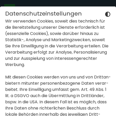
Datenschutzeinstellungen
Wir verwenden Cookies, soweit dies tech­nisch für
die Bereit­stel­lung unserer Dienste erfor­der­lich ist
(essen­zi­elle Cookies), sowie darüber hinaus zu
Statistik-, Analyse und Marke­ting­zwe­cken, soweit
Sie Ihre Einwil­li­gung in die Verar­bei­tung erteilen. Die
inblenden oder ausblenden
Verar­bei­tung erfolgt zur Analyse, Perso­na­li­sie­rung
und zur Ausspie­lung von inter­es­sen­ge­rechter
inblenden oder ausblenden
Werbung.
inblenden oder ausblenden
Mit diesen Cookies werden von uns und von Dritt­an­
bie­tern mitunter perso­nen­be­zo­gene Daten verar­
beitet. Ihre Einwil­li­gung umfasst gem. Art. 49 Abs. 1
lit. a DSGVO auch die Übermitt­lung in Dritt­länder,
bspw. in die USA. In diesem Fall ist es möglich, dass
Ihre Daten ohne rich­ter­li­chen Beschluss durch
lokale Behörden inner­halb des jewei­ligen Dritt­