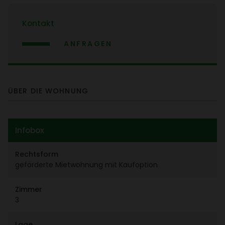
Kontakt
ANFRAGEN
ÜBER DIE WOHNUNG
Infobox
Rechts­form
geför­derte Miet­woh­nung mit Kauf­op­tion
Zimmer
3
Lage