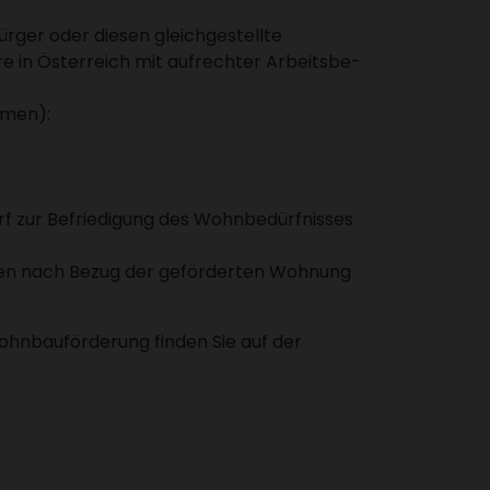
Bürger oder diesen gleich­ge­stellte
e in Öster­reich mit aufrechter Arbeits­be­
mmen):
 zur Befrie­di­gung des Wohn­be­dürf­nisses
ten nach Bezug der geför­derten Wohnung
hn­bau­för­de­rung finden Sie auf der