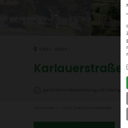
„
GRAZ, GRIES
Karlau­er­straße 
geför­derte Miet­woh­nung mit Kauf­op­ti
Immo­bi­lien
>
>
Graz, Gries, Karlau­er­straße