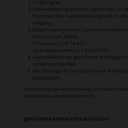
Voll­jäh­rig­keit
Öster­rei­chi­sche Staats­bür­ger­schaft, EU-
Personen bzw. Aufent­halt länger als 5 Jahr
wil­li­gung.
Einkom­mens­grenzen (Jahres­net­to­ein­ko
1 Person: EUR 49.600,-
2 Personen: EUR 74.400,-
Jede weitere Person: + EUR 6.570,-
Ausschließ­lich die geför­derte Wohnung darf
verwendet werden.
Die bishe­rige Wohnung ist binnen 6 Mona
aufzu­geben.
Weiter­füh­rende Infor­ma­tionen zur Geschoss­wo
Website des Landes Stei­er­mark.
geför­derte Miete mit Kauf­op­tion