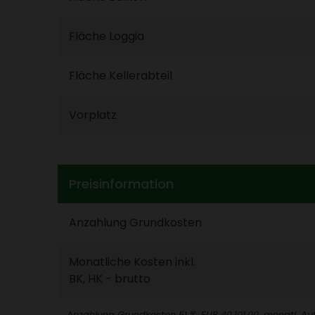
Fläche Loggia
Fläche Keller­ab­teil
Vorplatz
Preis­in­for­ma­tion
Anzah­lung Grund­kosten
Monat­liche Kosten inkl.
BK, HK - brutto
Anzah­lung Grund­kosten 51 %: EUR 40.101,00, monatl. Au