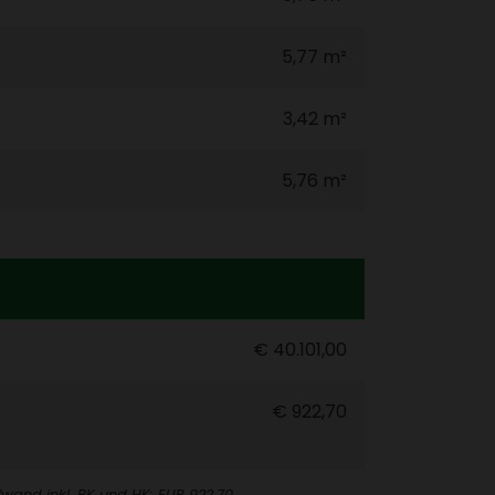
5,77 m²
3,42 m²
5,76 m²
€ 40.101,00
€ 922,70
fwand inkl. BK und HK: EUR 922,70