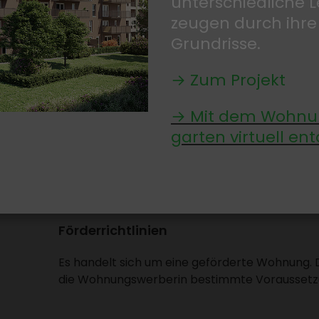
unter­schied­liche
Massiv­bau­weise
Photo­vol­taik
zeugen durch ihre
Fern­wärme, Fußbo­den­hei­zung
Grund­risse.
Tief­ga­rage, Lift
begrünter Dach­garten
einge­rich­teter Kinder­spiel­platz
→ Zum Projekt
Wohn­raum­lüf­tung (teil­weise)
Keller­ab­teile, Fahr­ra­dab­stell­raum im UG
Müll­raum, Kinder­wa­gen­ab­stell­raum im EG
→ Mit dem Wohnun
garten virtuell ent
Preisangaben:
Laut 1. Kalku­la­tion vom 19.11.2024
PKW-Abstell­platz in der Tief­ga­rage (optional - solange 
monat­li­cher Aufwand: EUR 130,40
Anzah­lung Grund­kosten: EUR 3.735,00
Förder­richt­li­nien
Es handelt sich um eine geför­derte Wohnung.
die Wohnungs­wer­berin bestimmte Voraus­set­z