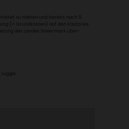
­fristet zu mieten und bereits nach 5
lung (= Grund­kosten) auf den Kauf­preis
e­rung des Landes Stei­er­mark über­
Loggia