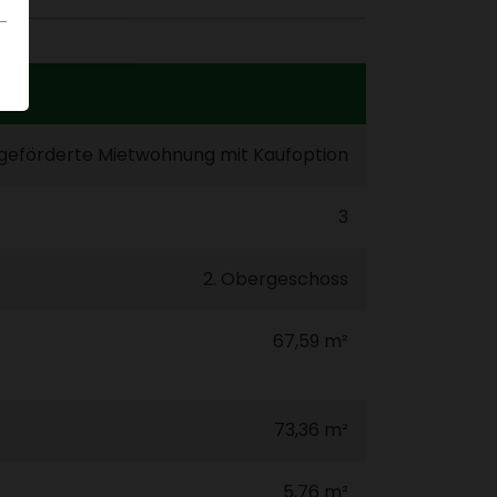
geför­derte Miet­woh­nung mit Kauf­op­tion
3
2. Ober­ge­schoss
67,59 m²
73,36 m²
5,76 m²