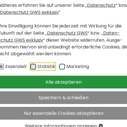
Näheres erfahren Sie auf unserer Seite „
Daten­schutz
“ bzw
Daten­schutz GWS exklusiv
“.
Ihre Einwil­li­gung können Sie jeder­zeit mit Wirkung für die
Zukunft auf der Seite „
Daten­schutz GWS
“ bzw. „
Daten­
schutz GWS exklusiv
“ dieser Website wider­rufen. Ausge­
nommen hiervon sind unbe­dingt erfor­der­liche Cookies, di
nicht abge­wählt werden können.
57 / 205
Essen­ziell
Statistik
Marke­ting
Alle akzeptieren
< 
on
Speichern & schließen
Nur essenzielle Cookies akzeptieren
ÜBER DIE WOHNUNG
Weitere Infor­ma­tionen anzeigen