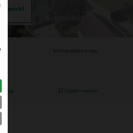
.
e
< Wohn­pro­jekte in Bau
zurück
Objekt merken