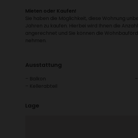
Mieten oder Kaufen!
Sie haben die Möglich­keit, diese Wohnung unbe
Jahren zu kaufen. Hierbei wird Ihnen die Anzah­
ange­rechnet und Sie können die Wohn­bau­för­d
nehmen.
Ausstat­tung
Balkon
Keller­ab­teil
Lage