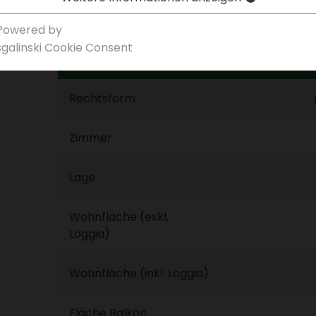
Powered by
sgal­inski Cookie Consent
Infobox
Rechts­form
Zimmer
Lage
Wohn­fläche (exkl.
Loggia)
Wohn­fläche (inkl. Loggia)
Fläche Balkon