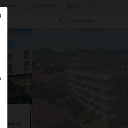
 316 8054
Kunden­portal
Merk­liste
(0)
Vormerken
­
n