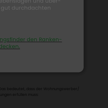
 Lebens­lagen und über­
 gut durch­dachten
gs­finder den Ranken­
de­cken.
verfügbar):
 Das bedeutet, dass der Wohnungs­werber/​
ungen erfüllen muss: