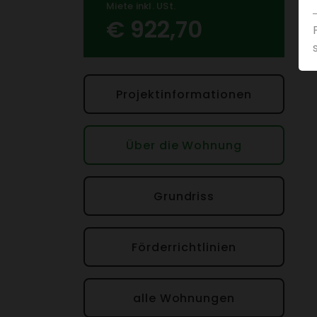
Miete inkl. USt.
€ 922,70
Projek­t­in­for­ma­tionen
Über die Wohnung
Grund­riss
Förder­richt­li­nien
alle Wohnungen