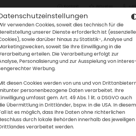
Kontakt
Aktu­elles
+43
Datenschutzeinstellungen
Wir verwenden Cookies, soweit dies tech­nisch für die
Bereit­stel­lung unserer Dienste erfor­der­lich ist (essen­zi­elle
Cookies), sowie darüber hinaus zu Statistik-, Analyse und
Marke­ting­zwe­cken, soweit Sie Ihre Einwil­li­gung in die
Verar­bei­tung erteilen. Die Verar­bei­tung erfolgt zur
Analyse, Perso­na­li­sie­rung und zur Ausspie­lung von inter­es
sen­ge­rechter Werbung.
Mit diesen Cookies werden von uns und von Dritt­an­bie­ter
mitunter perso­nen­be­zo­gene Daten verar­beitet. Ihre
Einwil­li­gung umfasst gem. Art. 49 Abs. 1 lit. a DSGVO auch
die Übermitt­lung in Dritt­länder, bspw. in die USA. In diesem
Fall ist es möglich, dass Ihre Daten ohne rich­ter­li­chen
Beschluss durch lokale Behörden inner­halb des jewei­ligen
Dritt­landes verar­beitet werden.