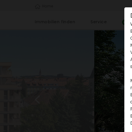
Home
Immo­bi­lien finden
Service