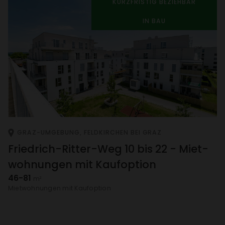
KURZ­FRISTIG BEZIEHBAR
IN BAU
GRAZ-UMGE­BUNG, FELD­KIR­CHEN BEI GRAZ
Fried­rich-Ritter-Weg 10 bis 22 - Miet­
woh­nungen mit Kauf­op­tion
46-81
m²
Miet­woh­nungen mit Kauf­op­tion