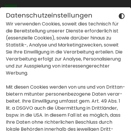
Datenschutzeinstellungen
Wir verwenden Cookies, soweit dies tech­nisch für
Wohnungen in
die Bereit­stel­lung unserer Dienste erfor­der­lich ist
Graz und der Stei­
(essen­zi­elle Cookies), sowie darüber hinaus zu
Statistik-, Analyse und Marke­ting­zwe­cken, soweit
er­mark
Sie Ihre Einwil­li­gung in die Verar­bei­tung erteilen. Die
I
h
r
T
r
a
u
m
b
e
z
i
r
k
inblenden oder ausblenden
Verar­bei­tung erfolgt zur Analyse, Perso­na­li­sie­rung
und zur Ausspie­lung von inter­es­sen­ge­rechter
inblenden oder ausblenden
Werbung.
Sie sind auf der Suche nach einer
geför­derten oder frei­fi­nan­zierten
inblenden oder ausblenden
Mit diesen Cookies werden von uns und von Dritt­an­
Immo­bilie in Graz und der Stei­er­mark?
bie­tern mitunter perso­nen­be­zo­gene Daten verar­
beitet. Ihre Einwil­li­gung umfasst gem. Art. 49 Abs. 1
ALLE IMMO­BI­LIEN
lit. a DSGVO auch die Übermitt­lung in Dritt­länder,
bspw. in die USA. In diesem Fall ist es möglich, dass
Ihre Daten ohne rich­ter­li­chen Beschluss durch
lokale Behörden inner­halb des jewei­ligen Dritt­