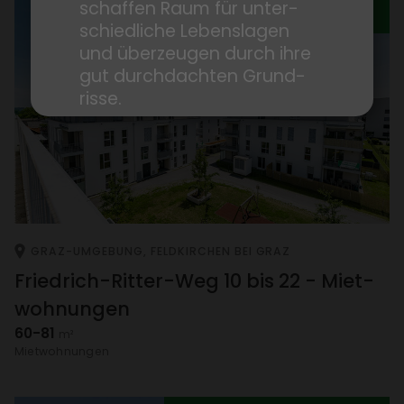
schaffen Raum für unter­
KURZ­FRISTIG BEZIEHBAR
schied­liche Lebens­lagen
und über­zeugen durch ihre
gut durch­dachten Grund­
risse.
→ Zum Projekt
→ Mit dem Wohnungs­finder
den Ranken­garten virtuell
entde­cken.
GRAZ-UMGE­BUNG, FELD­KIR­CHEN BEI GRAZ
Fried­rich-Ritter-Weg 10 bis 22 - Miet­
woh­nungen
60-81
m²
Miet­woh­nungen