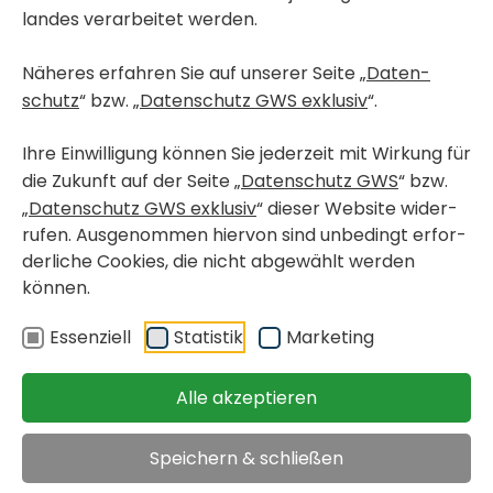
landes verar­beitet werden.
Näheres erfahren Sie auf unserer Seite „
Daten­
schutz
“ bzw. „
Daten­schutz GWS exklusiv
“.
Ihre Einwil­li­gung können Sie jeder­zeit mit Wirkung für
die Zukunft auf der Seite „
Daten­schutz GWS
“ bzw.
„
Daten­schutz GWS exklusiv
“ dieser Website wider­
rufen. Ausge­nommen hiervon sind unbe­dingt erfor­
der­liche Cookies, die nicht abge­wählt werden
können.
Essen­ziell
Statistik
Marke­ting
WOHN­PRO­JEKT-FOLDER DOWN­LOADEN
Alle akzeptieren
Speichern & schließen