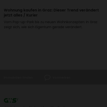
Wohnung kaufen in Graz: Dieser Trend verän­dert
jetzt alles / Kurier
Vom Pop-up-Park bis zu neuen Wohn­kon­zepten: In Graz
zeigt sich, wie sich Eigentum gerade verän­dert.
Immo­bi­lien finden
Vormerken