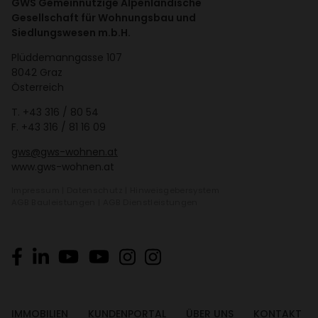
GWS Gemeinnützige Alpenländische
Gesellschaft für Wohnungsbau und
Siedlungswesen m.b.H.
Plüd­de­mann­gasse 107
8042 Graz
Öster­reich
T.
+43 316 / 80 54
F. +43 316 / 81 16 09
gws@gws-wohnen.at
www.gws-wohnen.at
Impressum
|
Daten­schutz
|
Hinweis­ge­ber­system
AGB Bauleis­tungen
|
AGB Dienst­leis­tungen
IMMO­BI­LIEN
KUNDEN­PORTAL
ÜBER UNS
KONTAKT