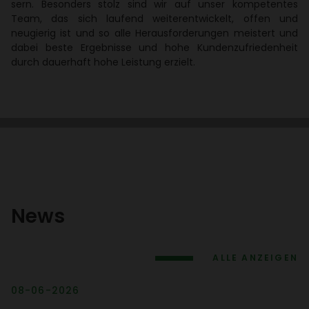
sern. Beson­ders stolz sind wir auf unser kompe­tentes
Team, das sich laufend weiter­ent­wi­ckelt, offen und
neugierig ist und so alle Heraus­for­de­rungen meis­tert und
dabei beste Ergeb­nisse und hohe Kunden­zu­frie­den­heit
durch dauer­haft hohe Leis­tung erzielt.
News
ALLE ANZEIGEN
08-06-2026