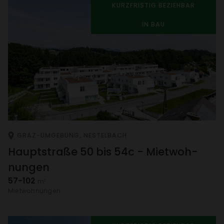
KURZ­FRISTIG BEZIEHBAR
IN BAU
GRAZ-UMGE­BUNG, NESTEL­BACH
Haupt­straße 50 bis 54c - Miet­woh­
nungen
57-102
m²
Miet­woh­nungen