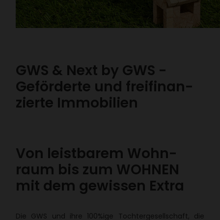
GWS & Next by GWS -
Geför­derte und frei­fi­nan­
zierte Immo­bi­lien
Von leist­barem Wohn­
raum bis zum WOHNEN
mit dem gewissen Extra
Die GWS und ihre 100%ige Toch­ter­ge­sell­schaft, die