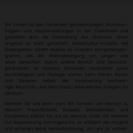
Wir zählen zu den führenden gemein­nüt­zigen Wohn­bau­
trä­gern und Haus­ver­wal­tungen in der Stei­er­mark und
gestalten aktiv die Entwick­lung des Wohnens. Unser
Angebot ist breit gefä­chert. Infra­struktur-Projekte, wie
Kinder­gärten, zählen ebenso zu unserem Kompe­tenz­pro­
gramm, wie die Wohn­ver­sor­gung von jungen und
alten Menschen. Durch unsere Bonität und Serio­sität
garan­tieren wir höchste Sicher­heit. Leist­bar­keit sowie
Nach­hal­tig­keit und Ökologie stehen beim Planen, Bauen
und Sanieren neben der Verar­bei­tung hoch­wer­
tiger Baustoffe und dem Einsatz erneu­er­barer Ener­gien im
Zentrum.
Nehmen Sie uns beim Wort: Wir handeln von Mensch zu
Mensch! Freund­lich­keit, Respekt, Verläss­lich­keit und
Kompe­tenz stehen für uns an oberster Stelle. Wir arbeiten
mit Begeis­te­rung, termin­ge­recht, so effi­zient wie möglich
und scheuen keine Heraus­for­de­rung, um uns zu verbes­