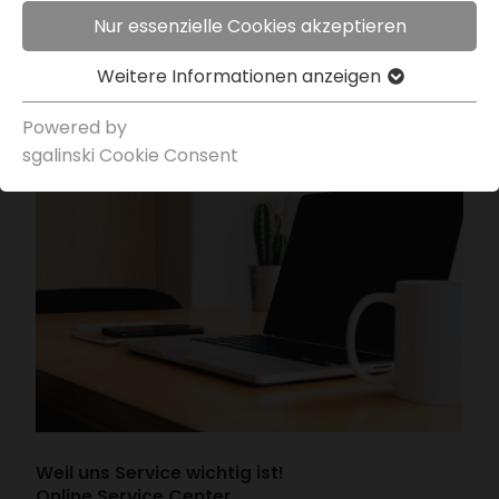
Nur essenzielle Cookies akzeptieren
Weitere Infor­ma­tionen anzeigen
Powered by
sgal­inski Cookie Consent
Weil uns Service wichtig ist!
Online Service Center