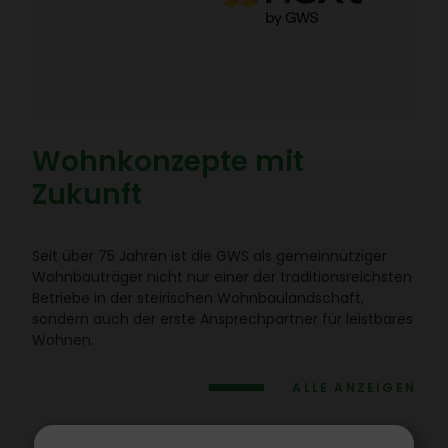
Wohn­kon­zepte mit
Zukunft
Seit über 75 Jahren ist die GWS als gemein­nüt­ziger
Wohn­bau­träger nicht nur einer der tradi­ti­ons­reichsten
Betriebe in der stei­ri­schen Wohn­bau­land­schaft,
sondern auch der erste Ansprech­partner für leist­bares
Wohnen.
ALLE ANZEIGEN