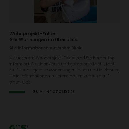
Wohn­pro­jekt-Folder
Alle Wohnungen im Überblick
Alle Informationen auf einem Blick:
Mit unserem Wohn­pro­jekt-Folder sind Sie immer top
infor­miert. Frei­fi­nan­zierte und geför­derte Miet-, Miet­
kauf- und Eigen­tums­woh­nungen in Bau und in Planung
- alle Infor­ma­tionen zu Ihrem neuen Zuhause auf
einen Klick!
ZUM INFO­FOLDER!