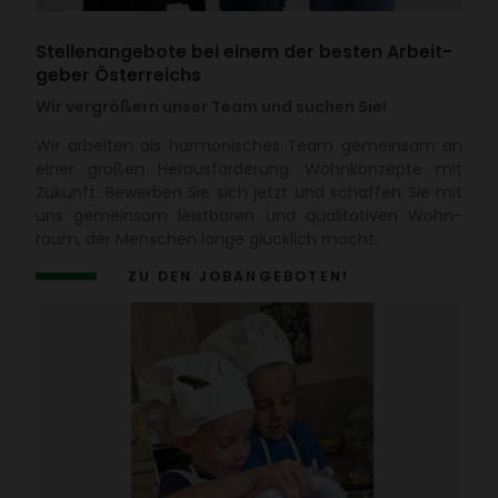
Stel­len­an­ge­bote bei einem der besten Arbeit­
geber Öster­reichs
Wir vergrößern unser Team und suchen Sie!
Wir arbeiten als harmo­ni­sches Team gemeinsam an
einer großen Heraus­for­de­rung: Wohn­kon­zepte mit
Zukunft. Bewerben Sie sich jetzt und schaffen Sie mit
uns gemeinsam leist­baren und quali­ta­tiven Wohn­
raum, der Menschen lange glück­lich macht.
ZU DEN JOBAN­GE­BOTEN!