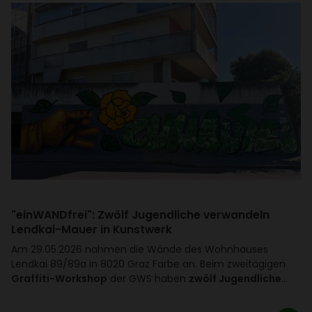
"einWAND­frei": Zwölf Jugend­liche verwan­deln
Lendkai-Mauer in Kunst­werk
Am 29.05.2026 nahmen die Wände des Wohn­hauses
Lendkai 89/​89a in 8020 Graz Farbe an. Beim zwei­tä­gigen
Graffiti-Workshop
der GWS haben
zwölf Jugendliche
…