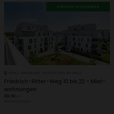
KURZ­FRISTIG BEZIEHBAR
GRAZ-UMGE­BUNG, FELD­KIR­CHEN BEI GRAZ
Fried­rich-Ritter-Weg 10 bis 22 - Miet­
woh­nungen
60-81
m²
Miet­woh­nungen