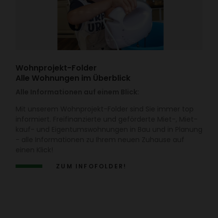
Wohn­pro­jekt-Folder
Alle Wohnungen im Überblick
Alle Informationen auf einem Blick:
Mit unserem Wohn­pro­jekt-Folder sind Sie immer top
infor­miert. Frei­fi­nan­zierte und geför­derte Miet-, Miet­
kauf- und Eigen­tums­woh­nungen in Bau und in Planung
- alle Infor­ma­tionen zu Ihrem neuen Zuhause auf
einen Klick!
ZUM INFO­FOLDER!