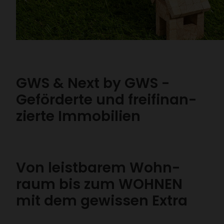
GWS & Next by GWS -
Geför­derte und frei­fi­nan­
zierte Immo­bi­lien
Von leist­barem Wohn­
raum bis zum WOHNEN
mit dem gewissen Extra