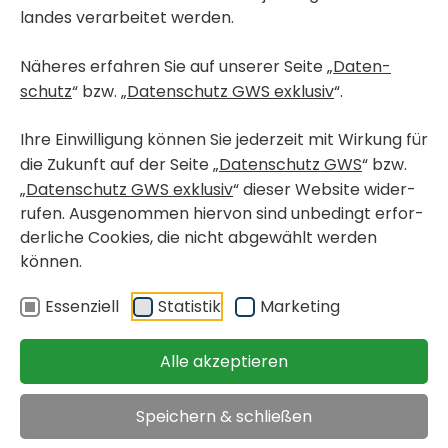
landes verar­beitet werden.
Näheres erfahren Sie auf unserer Seite „
Daten­
schutz
“ bzw. „
Daten­schutz GWS exklusiv
“.
Ihre Einwil­li­gung können Sie jeder­zeit mit Wirkung für
die Zukunft auf der Seite „
Daten­schutz GWS
“ bzw.
„
Daten­schutz GWS exklusiv
“ dieser Website wider­
rufen. Ausge­nommen hiervon sind unbe­dingt erfor­
der­liche Cookies, die nicht abge­wählt werden
können.
Essen­ziell
Statistik
Marke­ting
Alle akzeptieren
WOHN­PRO­JEKT-FOLDER DOWN­LOADEN
Speichern & schließen