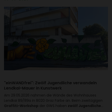
"einWAND­frei": Zwölf Jugend­liche verwan­deln
Lendkai-Mauer in Kunst­werk
Am 29.05.2026 nahmen die Wände des Wohn­hauses
Lendkai 89/​89a in 8020 Graz Farbe an. Beim zwei­tä­gigen
Graffiti-Workshop
der GWS haben
zwölf Jugendliche
…