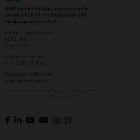
GWS Gemeinnützige Alpenländische
Gesellschaft für Wohnungsbau und
Siedlungswesen m.b.H.
Plüd­de­mann­gasse 107
8042 Graz
Öster­reich
T.
+43 316 / 80 54
F. +43 316 / 81 16 09
gws@gws-wohnen.at
www.gws-wohnen.at
Impressum
|
Daten­schutz
|
Hinweis­ge­ber­system
AGB Bauleis­tungen
|
AGB Dienst­leis­tungen