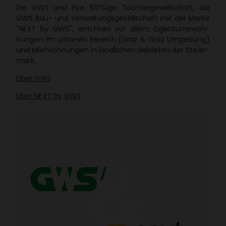
Die GWS und ihre 100%ige Toch­ter­ge­sell­schaft, die
GWS Bau- und Verwal­tungs­ge­sell­schaft mit der Marke
"NEXT by GWS", errichten vor allem Eigen­tums­woh­
nungen im urbanen Bereich (Graz & Graz Umge­bung)
und Miet­woh­nungen in länd­li­chen Gebieten der Stei­er­
mark.
Über GWS
Über NEXT by GWS