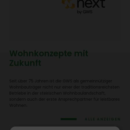
Wohn­kon­zepte mit
Zukunft
Seit über 75 Jahren ist die GWS als gemein­nüt­ziger
Wohn­bau­träger nicht nur einer der tradi­ti­ons­reichsten
Betriebe in der stei­ri­schen Wohn­bau­land­schaft,
sondern auch der erste Ansprech­partner für leist­bares
Wohnen.
ALLE ANZEIGEN