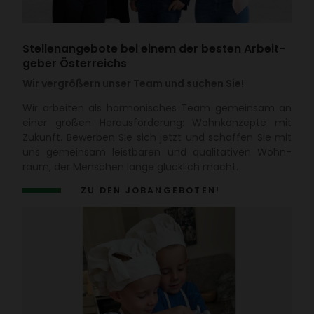
Stel­len­an­ge­bote bei einem der besten Arbeit­
geber Öster­reichs
Wir vergrößern unser Team und suchen Sie!
Wir arbeiten als harmo­ni­sches Team gemeinsam an
einer großen Heraus­for­de­rung: Wohn­kon­zepte mit
Zukunft. Bewerben Sie sich jetzt und schaffen Sie mit
uns gemeinsam leist­baren und quali­ta­tiven Wohn­
raum, der Menschen lange glück­lich macht.
ZU DEN JOBAN­GE­BOTEN!