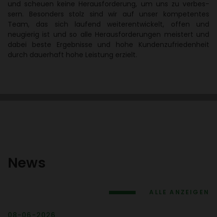
und scheuen keine Heraus­for­de­rung, um uns zu verbes­
sern. Beson­ders stolz sind wir auf unser kompe­tentes
Team, das sich laufend weiter­ent­wi­ckelt, offen und
neugierig ist und so alle Heraus­for­de­rungen meis­tert und
dabei beste Ergeb­nisse und hohe Kunden­zu­frie­den­heit
durch dauer­haft hohe Leis­tung erzielt.
News
ALLE ANZEIGEN
08-06-2026