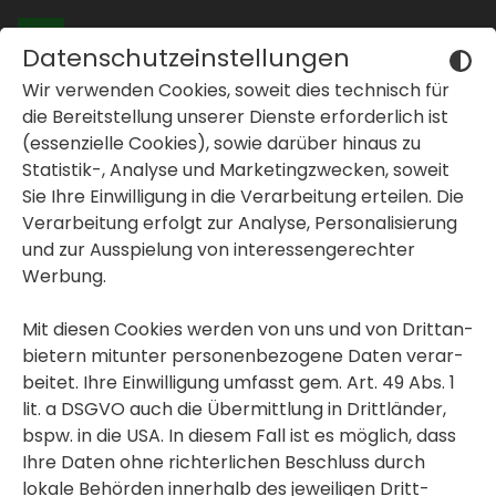
Datenschutzeinstellungen
Wir verwenden Cookies, soweit dies tech­nisch für
Wohnungen in
die Bereit­stel­lung unserer Dienste erfor­der­lich ist
Graz und der Stei­
(essen­zi­elle Cookies), sowie darüber hinaus zu
Statistik-, Analyse und Marke­ting­zwe­cken, soweit
er­mark
Sie Ihre Einwil­li­gung in die Verar­bei­tung erteilen. Die
I
h
r
T
r
a
u
m
b
e
z
i
r
k
inblenden oder ausblenden
Verar­bei­tung erfolgt zur Analyse, Perso­na­li­sie­rung
und zur Ausspie­lung von inter­es­sen­ge­rechter
inblenden oder ausblenden
Werbung.
Sie sind auf der Suche nach einer
geför­derten oder frei­fi­nan­zierten
inblenden oder ausblenden
Mit diesen Cookies werden von uns und von Dritt­an­
Immo­bilie in Graz und der Stei­er­mark?
bie­tern mitunter perso­nen­be­zo­gene Daten verar­
beitet. Ihre Einwil­li­gung umfasst gem. Art. 49 Abs. 1
ALLE IMMO­BI­LIEN
lit. a DSGVO auch die Übermitt­lung in Dritt­länder,
bspw. in die USA. In diesem Fall ist es möglich, dass
Ihre Daten ohne rich­ter­li­chen Beschluss durch
lokale Behörden inner­halb des jewei­ligen Dritt­