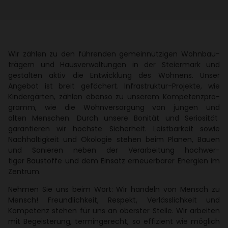
Wir zählen zu den führenden gemein­nüt­zigen Wohn­bau­
trä­gern und Haus­ver­wal­tungen in der Stei­er­mark und
gestalten aktiv die Entwick­lung des Wohnens. Unser
Angebot ist breit gefä­chert. Infra­struktur-Projekte, wie
Kinder­gärten, zählen ebenso zu unserem Kompe­tenz­pro­
gramm, wie die Wohn­ver­sor­gung von jungen und
alten Menschen. Durch unsere Bonität und Serio­sität
garan­tieren wir höchste Sicher­heit. Leist­bar­keit sowie
Nach­hal­tig­keit und Ökologie stehen beim Planen, Bauen
und Sanieren neben der Verar­bei­tung hoch­wer­
tiger Baustoffe und dem Einsatz erneu­er­barer Ener­gien im
Zentrum.
Nehmen Sie uns beim Wort: Wir handeln von Mensch zu
Mensch! Freund­lich­keit, Respekt, Verläss­lich­keit und
Kompe­tenz stehen für uns an oberster Stelle. Wir arbeiten
mit Begeis­te­rung, termin­ge­recht, so effi­zient wie möglich