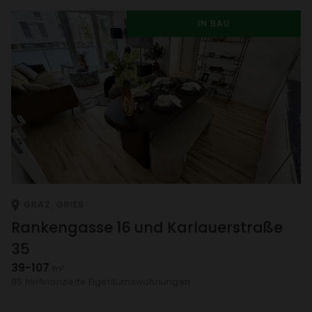
IN BAU
GRAZ, GRIES
Ranken­gasse 16 und Karlau­er­straße
35
39-107
m²
95 frei­fi­nan­zierte Eigen­tums­woh­nungen