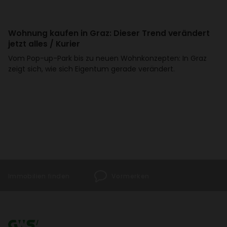
Wohnung kaufen in Graz: Dieser Trend verän­dert
jetzt alles / Kurier
Vom Pop-up-Park bis zu neuen Wohn­kon­zepten: In Graz
zeigt sich, wie sich Eigentum gerade verän­dert.
Immo­bi­lien finden
Vormerken