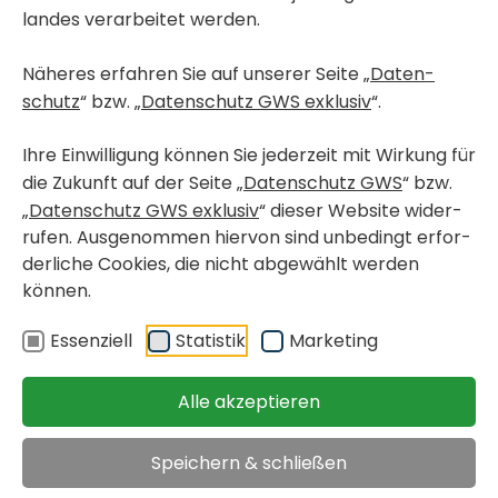
landes verar­beitet werden.
Näheres erfahren Sie auf unserer Seite „
Daten­
< Kurz­fristig bezieh­bare Wohnungen
schutz
“ bzw. „
Daten­schutz GWS exklusiv
“.
< Wohn­pro­jekte in Bau
GRAZ-UMGE­BUNG, FELD­KIR­CHEN BEI GRAZ
Ihre Einwil­li­gung können Sie jeder­zeit mit Wirkung für
Fried­rich-Ritter-Weg 16-
die Zukunft auf der Seite „
Daten­schutz GWS
“ bzw.
Haus 4 / Top 18
„
Daten­schutz GWS exklusiv
“ dieser Website wider­
rufen. Ausge­nommen hiervon sind unbe­dingt erfor­
der­liche Cookies, die nicht abge­wählt werden
frei­fi­nan­zierte Eigen­tums­
verfügbar ab
können.
woh­nung
sofort
< zurück
Essen­ziell
Statistik
Marke­ting
Objekt merken
Alle akzeptieren
Immo­bi­lien
>
Kurz­fristig bezieh­bare Wohnungen
/
>
Graz-Umge­bung,
Feld­kir­chen bei Graz, Fried­rich-Ritter-Weg
Speichern & schließen
Kauf­preis