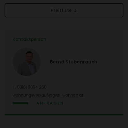
Preis­liste
Kontakt­person
Bernd Stuben­rauch
T.
0316/​8054 260
wohnungs­ver­kauf@gws-wohnen.at
ANFRAGEN