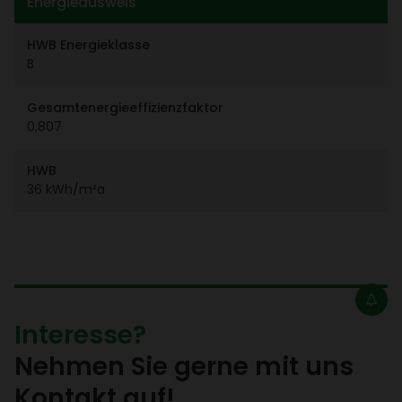
Ener­gie­aus­weis
HWB Ener­gie­klasse
B
Gesamt­ener­gie­ef­fi­zi­enz­faktor
0,807
HWB
36 kWh/​m²a
Inter­esse?
Nehmen Sie gerne mit uns
Kontakt auf!