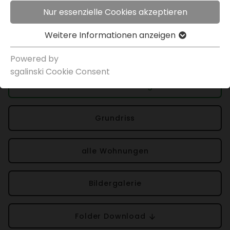
€ 164.563,00
Nur essenzielle Cookies akzeptieren
Weitere Infor­ma­tionen anzeigen
Projek­t­in­for­ma­tionen
Powered by
sgal­inski Cookie Consent
Über die Wohnung
Grund­riss
alle Wohnungen
Bilder­ga­lerie
Folder Down­load