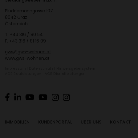
Siedlungswesen m.b.H.
Plüd­de­mann­gasse 107
8042 Graz
Öster­reich
T.
+43 316 / 80 54
F. +43 316 / 81 16 09
gws@gws-wohnen.at
www.gws-wohnen.at
Impressum
|
Daten­schutz
|
Hinweis­ge­ber­system
AGB Bauleis­tungen
|
AGB Dienst­leis­tungen
IMMO­BI­LIEN
KUNDEN­PORTAL
ÜBER UNS
KONTAKT