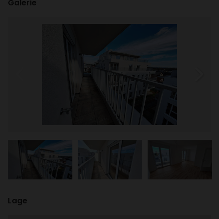
entde­cken.
Galerie
Lage