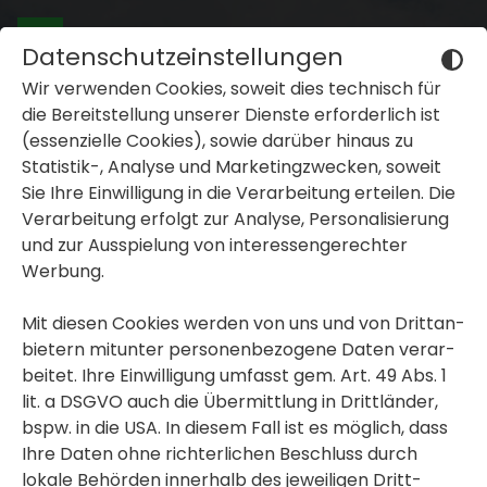
Datenschutzeinstellungen
Wir verwenden Cookies, soweit dies tech­nisch für
die Bereit­stel­lung unserer Dienste erfor­der­lich ist
(essen­zi­elle Cookies), sowie darüber hinaus zu
Statistik-, Analyse und Marke­ting­zwe­cken, soweit
Sie Ihre Einwil­li­gung in die Verar­bei­tung erteilen. Die
inblenden oder ausblenden
Verar­bei­tung erfolgt zur Analyse, Perso­na­li­sie­rung
und zur Ausspie­lung von inter­es­sen­ge­rechter
inblenden oder ausblenden
Werbung.
inblenden oder ausblenden
Mit diesen Cookies werden von uns und von Dritt­an­
bie­tern mitunter perso­nen­be­zo­gene Daten verar­
beitet. Ihre Einwil­li­gung umfasst gem. Art. 49 Abs. 1
lit. a DSGVO auch die Übermitt­lung in Dritt­länder,
bspw. in die USA. In diesem Fall ist es möglich, dass
Ihre Daten ohne rich­ter­li­chen Beschluss durch
lokale Behörden inner­halb des jewei­ligen Dritt­