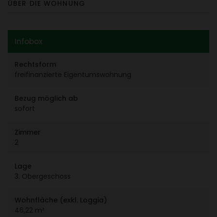
ÜBER DIE WOHNUNG
Infobox
Rechts­form
frei­fi­nan­zierte Eigen­tums­woh­nung
Bezug möglich ab
sofort
Zimmer
2
Lage
3. Ober­ge­schoss
Wohn­fläche (exkl. Loggia)
46,22 m²