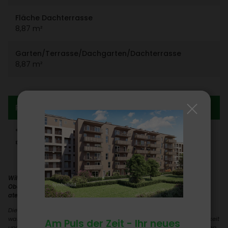
Fläche Dach­ter­rasse
8,87 m²
Garten/​Terrasse/​Dach­garten/​Dach­ter­rasse
8,87 m²
Preis­in­for­ma­tion
* Kauf­preis Wohnung
€ 164.563,00
Willkommen in Ihrer gemütlichen Kleinwohnung im vierten
Obergeschoss, erreichbar bequem per Lift, mit einer
atemberaubenden Aussicht!
Diese Wohnung besticht durch ihre licht­durch­flu­teten Räume, die eine
warme und einla­dende Atmo­sphäre schaffen. Genießen Sie die Hellig­keit
Am Puls der Zeit - Ihr neues
und Weite der Wohnung, während Sie den Blick über die Stadt schweifen