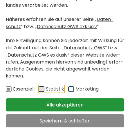
landes verar­beitet werden.
Näheres erfahren Sie auf unserer Seite „
Daten­
< Kurz­fristig bezieh­bare Wohnungen
schutz
“ bzw. „
Daten­schutz GWS exklusiv
“.
< Wohn­pro­jekte in Bau
GRAZ-UMGE­BUNG, FELD­KIR­CHEN BEI GRAZ
Ihre Einwil­li­gung können Sie jeder­zeit mit Wirkung für
Fried­rich-Ritter-Weg 10 / 18
die Zukunft auf der Seite „
Daten­schutz GWS
“ bzw.
„
Daten­schutz GWS exklusiv
“ dieser Website wider­
rufen. Ausge­nommen hiervon sind unbe­dingt erfor­
Miet­woh­nung mit Kauf­
verfügbar ab
der­liche Cookies, die nicht abge­wählt werden
op­tion
sofort
können.
< zurück
Objekt merken
Essen­ziell
Statistik
Marke­ting
Immo­bi­lien
>
Kurz­fristig bezieh­bare Wohnungen
/
>
Graz-Umge­bung,
Feld­kir­chen bei Graz, Fried­rich-Ritter-Weg
Alle akzeptieren
Miete inkl. USt.
Speichern & schließen
€ 901,18