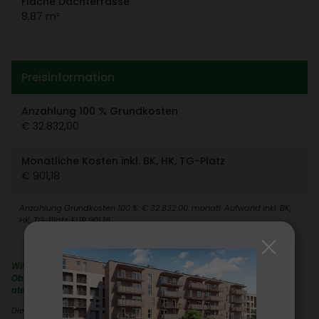
Fläche Dach­ter­rasse
8,87 m²
Preis­in­for­ma­tion
Anzah­lung 100 % Grund­kosten
€ 32.832,00
Monat­liche Kosten inkl. BK, HK, TG-Platz
€ 901,18
Anzah­lung Grund­kosten 100 %: € 32.832,00, monatl. Aufwand inkl. BK,
HK, TG-Platz: EUR 901,18
Willkommen in Ihrer gemütlichen Kleinwohnung im vierten
Obergeschoss, erreichbar bequem per Lift, mit einer
atemberaubenden Aussicht!
Diese Wohnung besticht durch ihre licht­durch­flu­teten Räume, die eine