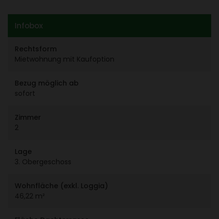
Infobox
Rechts­form
Miet­woh­nung mit Kauf­op­tion
Bezug möglich ab
sofort
Zimmer
2
Lage
3. Ober­ge­schoss
Wohn­fläche (exkl. Loggia)
46,22 m²