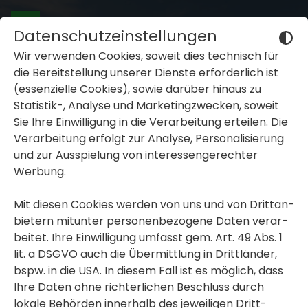
Datenschutzeinstellungen
Wir verwenden Cookies, soweit dies tech­nisch für
die Bereit­stel­lung unserer Dienste erfor­der­lich ist
(essen­zi­elle Cookies), sowie darüber hinaus zu
Statistik-, Analyse und Marke­ting­zwe­cken, soweit
Sie Ihre Einwil­li­gung in die Verar­bei­tung erteilen. Die
inblenden oder ausblenden
Verar­bei­tung erfolgt zur Analyse, Perso­na­li­sie­rung
und zur Ausspie­lung von inter­es­sen­ge­rechter
inblenden oder ausblenden
Werbung.
inblenden oder ausblenden
Mit diesen Cookies werden von uns und von Dritt­an­
bie­tern mitunter perso­nen­be­zo­gene Daten verar­
beitet. Ihre Einwil­li­gung umfasst gem. Art. 49 Abs. 1
lit. a DSGVO auch die Übermitt­lung in Dritt­länder,
bspw. in die USA. In diesem Fall ist es möglich, dass
Ihre Daten ohne rich­ter­li­chen Beschluss durch
lokale Behörden inner­halb des jewei­ligen Dritt­