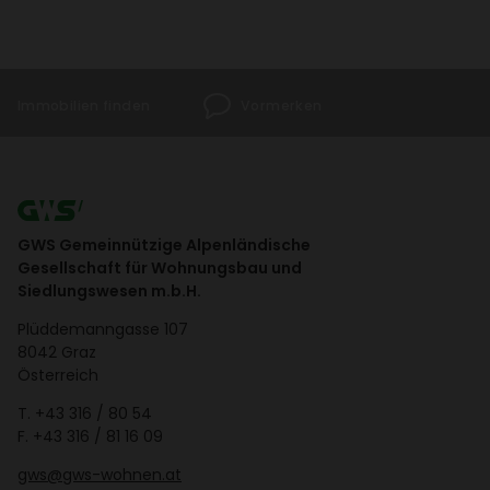
Immo­bi­lien finden
Vormerken
GWS Gemeinnützige Alpenländische
Gesellschaft für Wohnungsbau und
Siedlungswesen m.b.H.
Plüd­de­mann­gasse 107
8042 Graz
Öster­reich
T.
+43 316 / 80 54
F. +43 316 / 81 16 09
gws@gws-wohnen.at