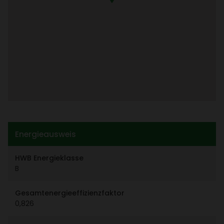
Ener­gie­aus­weis
HWB Ener­gie­klasse
B
Gesamt­ener­gie­ef­fi­zi­enz­faktor
0,826