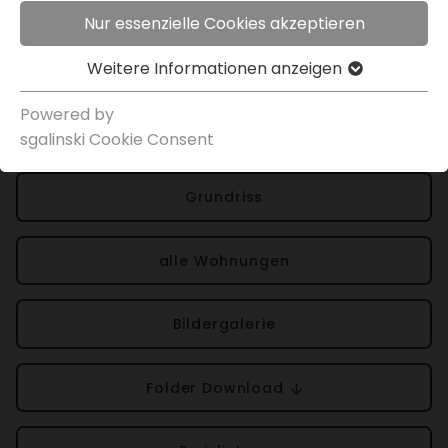
Nur essenzielle Cookies akzeptieren
Weitere Infor­ma­tionen anzeigen
Projek­t­in­for­ma­tionen
Powered by
Über die Wohnung
sgal­inski Cookie Consent
Grund­riss
alle Wohnungen
Bilder­ga­lerie
Folder Down­load