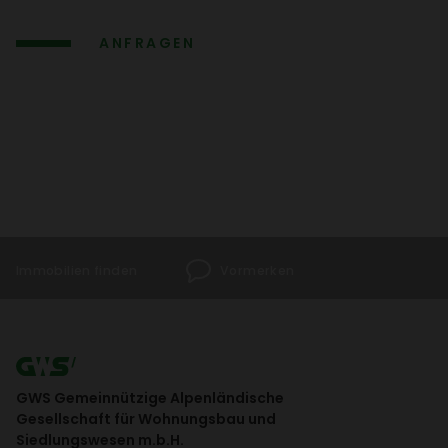
ANFRAGEN
Immo­bi­lien finden
Vormerken
GWS Gemeinnützige Alpenländische
Gesellschaft für Wohnungsbau und
Siedlungswesen m.b.H.