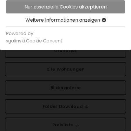
Nur essenzielle Cookies akzeptieren
Projek­t­in­for­ma­tionen
Weitere Infor­ma­tionen anzeigen
Über das Objekt
Powered by
sgal­inski Cookie Consent
Grund­riss
alle Wohnungen
Bilder­ga­lerie
Folder Down­load
Preis­liste