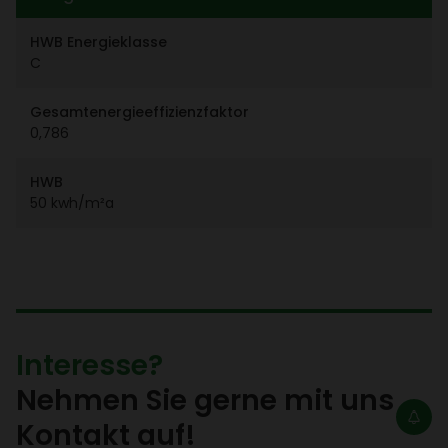
HWB Ener­gie­klasse
C
Gesamt­ener­gie­ef­fi­zi­enz­faktor
0,786
HWB
50 kwh/​m²a
Inter­esse?
Nehmen Sie gerne mit uns
Kontakt auf!