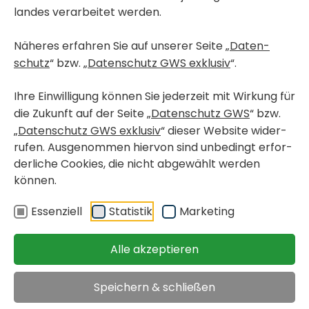
landes verar­beitet werden.
Näheres erfahren Sie auf unserer Seite „
Daten­
< Büro- & Geschäfts­flä­chen
schutz
“ bzw. „
Daten­schutz GWS exklusiv
“.
GRAZ, LEND
Lasten­straße / Top 019 -
Ihre Einwil­li­gung können Sie jeder­zeit mit Wirkung für
Büro 16 - Eigentum
die Zukunft auf der Seite „
Daten­schutz GWS
“ bzw.
„
Daten­schutz GWS exklusiv
“ dieser Website wider­
rufen. Ausge­nommen hiervon sind unbe­dingt erfor­
Büro­räum­lich­keiten
verfügbar ab sofort
der­liche Cookies, die nicht abge­wählt werden
< zurück
können.
Objekt merken
Essen­ziell
Statistik
Marke­ting
Immo­bi­lien
>
Büro- & Geschäfts­flä­chen
>
Graz, Lend, Lasten­straße
Alle akzeptieren
Kauf­preis
€ 172.005,49
Speichern & schließen