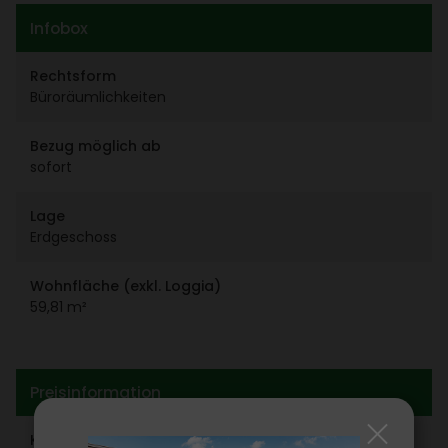
Infobox
Rechts­form
Büro­räum­lich­keiten
Bezug möglich ab
sofort
Lage
Erdge­schoss
Wohn­fläche (exkl. Loggia)
59,81 m²
Preis­in­for­ma­tion
Kauf­preis netto