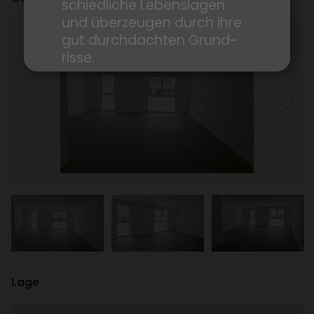
schied­liche Lebens­lagen
und über­zeugen durch ihre
gut durch­dachten Grund­
risse.
→ Zum Projekt
→ Mit dem Wohnungs­finder
den Ranken­garten virtuell
entde­cken.
Lage