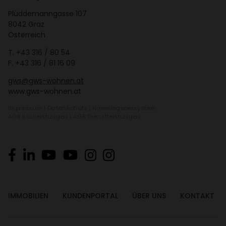
Plüd­de­mann­gasse 107
8042 Graz
Öster­reich
T.
+43 316 / 80 54
F. +43 316 / 81 16 09
gws@gws-wohnen.at
www.gws-wohnen.at
Impressum
|
Daten­schutz
|
Hinweis­ge­ber­system
AGB Bauleis­tungen
|
AGB Dienst­leis­tungen
IMMO­BI­LIEN
KUNDEN­PORTAL
ÜBER UNS
KONTAKT