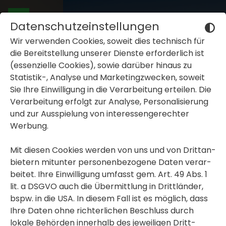
Datenschutzeinstellungen
Wir verwenden Cookies, soweit dies tech­nisch für
die Bereit­stel­lung unserer Dienste erfor­der­lich ist
(essen­zi­elle Cookies), sowie darüber hinaus zu
Statistik-, Analyse und Marke­ting­zwe­cken, soweit
Sie Ihre Einwil­li­gung in die Verar­bei­tung erteilen. Die
inblenden oder ausblenden
Verar­bei­tung erfolgt zur Analyse, Perso­na­li­sie­rung
und zur Ausspie­lung von inter­es­sen­ge­rechter
inblenden oder ausblenden
Werbung.
inblenden oder ausblenden
Mit diesen Cookies werden von uns und von Dritt­an­
bie­tern mitunter perso­nen­be­zo­gene Daten verar­
beitet. Ihre Einwil­li­gung umfasst gem. Art. 49 Abs. 1
lit. a DSGVO auch die Übermitt­lung in Dritt­länder,
bspw. in die USA. In diesem Fall ist es möglich, dass
Ihre Daten ohne rich­ter­li­chen Beschluss durch
lokale Behörden inner­halb des jewei­ligen Dritt­