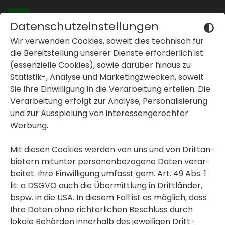
< Neubau - Erst­bezug
Datenschutzeinstellungen
< Büro- & Geschäfts­flä­chen
Wir verwenden Cookies, soweit dies tech­nisch für
GRAZ, GRIES
die Bereit­stel­lung unserer Dienste erfor­der­lich ist
(essen­zi­elle Cookies), sowie darüber hinaus zu
Karlau­er­straße 35 -
Statistik-, Analyse und Marke­ting­zwe­cken, soweit
Geschäfts­flä­chen
Sie Ihre Einwil­li­gung in die Verar­bei­tung erteilen. Die
inblenden oder ausblenden
Verar­bei­tung erfolgt zur Analyse, Perso­na­li­sie­rung
und zur Ausspie­lung von inter­es­sen­ge­rechter
Projekt merken
inblenden oder ausblenden
Werbung.
inblenden oder ausblenden
Immo­bi­lien
>
Büro- & Geschäfts­flä­chen
Graz, Gries, Karlau­er­straße
Mit diesen Cookies werden von uns und von Dritt­an­
bie­tern mitunter perso­nen­be­zo­gene Daten verar­
beitet. Ihre Einwil­li­gung umfasst gem. Art. 49 Abs. 1
Projek­t­in­for­ma­tionen
lit. a DSGVO auch die Übermitt­lung in Dritt­länder,
bspw. in die USA. In diesem Fall ist es möglich, dass
Ihre Daten ohne rich­ter­li­chen Beschluss durch
Objekte
lokale Behörden inner­halb des jewei­ligen Dritt­