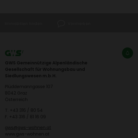
Immo­bi­lien finden
Vormerken
GWS Gemeinnützige Alpenländische
Gesellschaft für Wohnungsbau und
Siedlungswesen m.b.H.
Plüd­de­mann­gasse 107
8042 Graz
Öster­reich
T.
+43 316 / 80 54
F. +43 316 / 81 16 09
gws@gws-wohnen.at
www.gws-wohnen.at