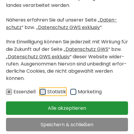
landes verar­beitet werden.
Näheres erfahren Sie auf unserer Seite „
Daten­
Kontakt­person
schutz
“ bzw. „
Daten­schutz GWS exklusiv
“.
Ihre Einwil­li­gung können Sie jeder­zeit mit Wirkung für
Bernd Stuben­rauch
die Zukunft auf der Seite „
Daten­schutz GWS
“ bzw.
„
Daten­schutz GWS exklusiv
“ dieser Website wider­
rufen. Ausge­nommen hiervon sind unbe­dingt erfor­
der­liche Cookies, die nicht abge­wählt werden
T.
0316/​8054 260
können.
wohnungs­ver­kauf@gws-wohnen.at
ANFRAGEN
Essen­ziell
Statistik
Marke­ting
Alle akzeptieren
PROJEK­T­IN­FOR­MA­TIONEN
Speichern & schließen