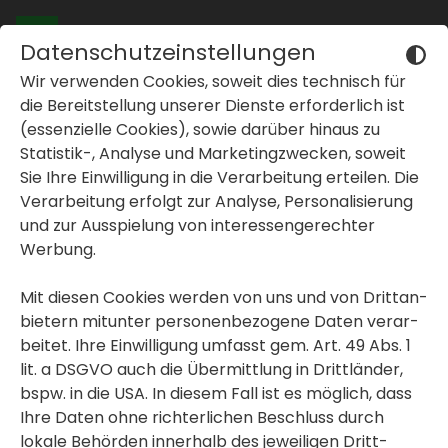
Datenschutzeinstellungen
Wir verwenden Cookies, soweit dies tech­nisch für
Spaten­stich in
die Bereit­stel­lung unserer Dienste erfor­der­lich ist
(essen­zi­elle Cookies), sowie darüber hinaus zu
Leoben, Juden­
Statistik-, Analyse und Marke­ting­zwe­cken, soweit
Sie Ihre Einwil­li­gung in die Verar­bei­tung erteilen. Die
dorfer Straße 56
inblenden oder ausblenden
Verar­bei­tung erfolgt zur Analyse, Perso­na­li­sie­rung
erfolgt!
und zur Ausspie­lung von inter­es­sen­ge­rechter
inblenden oder ausblenden
Werbung.
Mit diesen Cookies werden von uns und von Dritt­an­
bie­tern mitunter perso­nen­be­zo­gene Daten verar­
beitet. Ihre Einwil­li­gung umfasst gem. Art. 49 Abs. 1
lit. a DSGVO auch die Übermitt­lung in Dritt­länder,
bspw. in die USA. In diesem Fall ist es möglich, dass
Ihre Daten ohne rich­ter­li­chen Beschluss durch
lokale Behörden inner­halb des jewei­ligen Dritt­