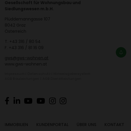
Gesellschaft für Wohnungsbau und
entde­cken.
Siedlungswesen m.b.H.
Plüd­de­mann­gasse 107
8042 Graz
Öster­reich
T.
+43 316 / 80 54
F. +43 316 / 81 16 09
gws@gws-wohnen.at
www.gws-wohnen.at
Impressum
|
Daten­schutz
|
Hinweis­ge­ber­system
AGB Bauleis­tungen
|
AGB Dienst­leis­tungen
IMMO­BI­LIEN
KUNDEN­PORTAL
ÜBER UNS
KONTAKT