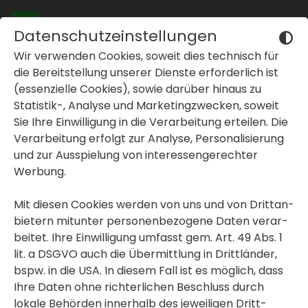
Datenschutzeinstellungen
Wir verwenden Cookies, soweit dies tech­nisch für
Spaten­stich für
die Bereit­stel­lung unserer Dienste erfor­der­lich ist
(essen­zi­elle Cookies), sowie darüber hinaus zu
geför­derte Eigen­
Statistik-, Analyse und Marke­ting­zwe­cken, soweit
Sie Ihre Einwil­li­gung in die Verar­bei­tung erteilen. Die
tums­woh­nungen in
inblenden oder ausblenden
Verar­bei­tung erfolgt zur Analyse, Perso­na­li­sie­rung
St. Veit in der
und zur Ausspie­lung von inter­es­sen­ge­rechter
inblenden oder ausblenden
Werbung.
Südstei­er­mark
Mit diesen Cookies werden von uns und von Dritt­an­
erfolgt!
bie­tern mitunter perso­nen­be­zo­gene Daten verar­
beitet. Ihre Einwil­li­gung umfasst gem. Art. 49 Abs. 1
lit. a DSGVO auch die Übermitt­lung in Dritt­länder,
bspw. in die USA. In diesem Fall ist es möglich, dass
Ihre Daten ohne rich­ter­li­chen Beschluss durch
lokale Behörden inner­halb des jewei­ligen Dritt­