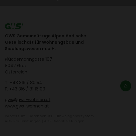
→ Mit dem Wohnungs­finder
den Ranken­garten virtuell
entde­cken.
GWS Gemeinnützige Alpenländische
Gesellschaft für Wohnungsbau und
Siedlungswesen m.b.H.
Plüd­de­mann­gasse 107
8042 Graz
Öster­reich
T.
+43 316 / 80 54
F. +43 316 / 81 16 09
gws@gws-wohnen.at
www.gws-wohnen.at
Impressum
|
Daten­schutz
|
Hinweis­ge­ber­system
AGB Bauleis­tungen
|
AGB Dienst­leis­tungen