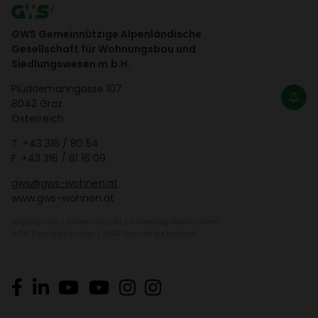
GWS Gemeinnützige Alpenländische
Gesellschaft für Wohnungsbau und
Siedlungswesen m.b.H.
Plüd­de­mann­gasse 107
8042 Graz
Öster­reich
T.
+43 316 / 80 54
F. +43 316 / 81 16 09
gws@gws-wohnen.at
www.gws-wohnen.at
Impressum
|
Daten­schutz
|
Hinweis­ge­ber­system
AGB Bauleis­tungen
|
AGB Dienst­leis­tungen