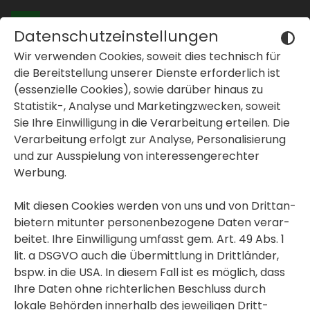
Datenschutzeinstellungen
Wir verwenden Cookies, soweit dies tech­nisch für
"einWAND­frei":
die Bereit­stel­lung unserer Dienste erfor­der­lich ist
(essen­zi­elle Cookies), sowie darüber hinaus zu
Zwölf Jugend­liche
Statistik-, Analyse und Marke­ting­zwe­cken, soweit
Sie Ihre Einwil­li­gung in die Verar­bei­tung erteilen. Die
verwan­deln
inblenden oder ausblenden
Verar­bei­tung erfolgt zur Analyse, Perso­na­li­sie­rung
Lendkai-Mauer in
und zur Ausspie­lung von inter­es­sen­ge­rechter
inblenden oder ausblenden
Werbung.
Kunst­werk
Mit diesen Cookies werden von uns und von Dritt­an­
bie­tern mitunter perso­nen­be­zo­gene Daten verar­
beitet. Ihre Einwil­li­gung umfasst gem. Art. 49 Abs. 1
lit. a DSGVO auch die Übermitt­lung in Dritt­länder,
bspw. in die USA. In diesem Fall ist es möglich, dass
Ihre Daten ohne rich­ter­li­chen Beschluss durch
lokale Behörden inner­halb des jewei­ligen Dritt­