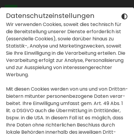
Datenschutzeinstellungen
Wir verwenden Cookies, soweit dies tech­nisch für
Oops, an error occurred! Code: 20260807085915d1f348c4
die Bereit­stel­lung unserer Dienste erfor­der­lich ist
(essen­zi­elle Cookies), sowie darüber hinaus zu
Statistik-, Analyse und Marke­ting­zwe­cken, soweit
Sie Ihre Einwil­li­gung in die Verar­bei­tung erteilen. Die
inblenden oder ausblenden
Verar­bei­tung erfolgt zur Analyse, Perso­na­li­sie­rung
und zur Ausspie­lung von inter­es­sen­ge­rechter
inblenden oder ausblenden
Immo­bi­lien finden
Vormerken
Werbung.
inblenden oder ausblenden
Mit diesen Cookies werden von uns und von Dritt­an­
bie­tern mitunter perso­nen­be­zo­gene Daten verar­
beitet. Ihre Einwil­li­gung umfasst gem. Art. 49 Abs. 1
lit. a DSGVO auch die Übermitt­lung in Dritt­länder,
GWS Gemeinnützige Alpenländische
bspw. in die USA. In diesem Fall ist es möglich, dass
Gesellschaft für Wohnungsbau und
Siedlungswesen m.b.H.
Ihre Daten ohne rich­ter­li­chen Beschluss durch
Am Puls der Zeit - Ihr neues
lokale Behörden inner­halb des jewei­ligen Dritt­
Zuhause in Graz-Gries