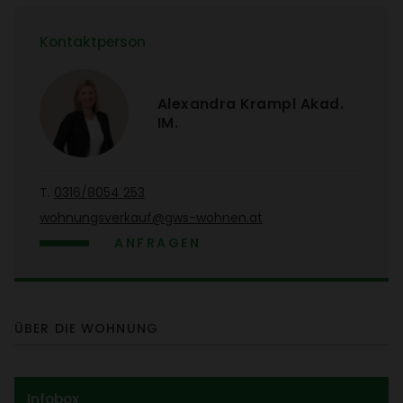
Kontakt­person
Alex­andra Krampl Akad.
IM.
T.
0316/​8054 253
wohnungs­ver­kauf@gws-wohnen.at
ANFRAGEN
ÜBER DIE WOHNUNG
Infobox