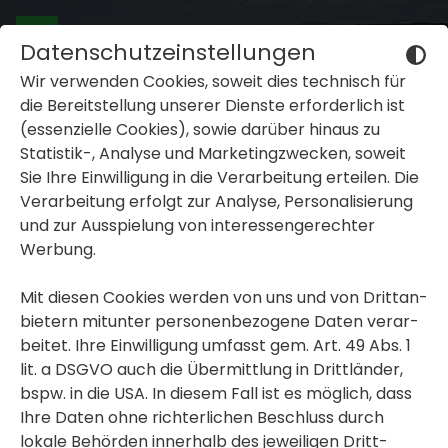
Datenschutzeinstellungen
Wir verwenden Cookies, soweit dies tech­nisch für
die Bereit­stel­lung unserer Dienste erfor­der­lich ist
(essen­zi­elle Cookies), sowie darüber hinaus zu
Statistik-, Analyse und Marke­ting­zwe­cken, soweit
Sie Ihre Einwil­li­gung in die Verar­bei­tung erteilen. Die
inblenden oder ausblenden
Verar­bei­tung erfolgt zur Analyse, Perso­na­li­sie­rung
und zur Ausspie­lung von inter­es­sen­ge­rechter
inblenden oder ausblenden
Werbung.
inblenden oder ausblenden
Mit diesen Cookies werden von uns und von Dritt­an­
bie­tern mitunter perso­nen­be­zo­gene Daten verar­
beitet. Ihre Einwil­li­gung umfasst gem. Art. 49 Abs. 1
lit. a DSGVO auch die Übermitt­lung in Dritt­länder,
bspw. in die USA. In diesem Fall ist es möglich, dass
Ihre Daten ohne rich­ter­li­chen Beschluss durch
lokale Behörden inner­halb des jewei­ligen Dritt­