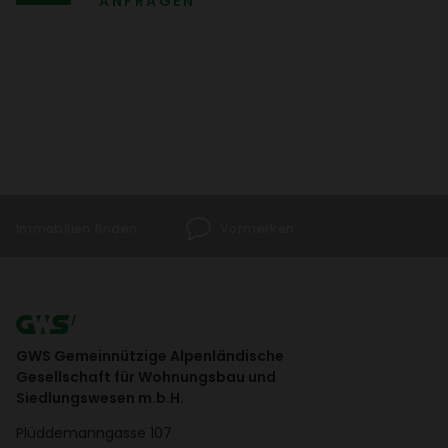
ANFRAGEN
Immo­bi­lien finden
Vormerken
GWS Gemeinnützige Alpenländische
Gesellschaft für Wohnungsbau und
Siedlungswesen m.b.H.
Plüd­de­mann­gasse 107