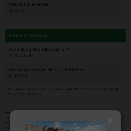
Fläche Keller­ab­teil
3,08 m²
Preis­in­for­ma­tion
Anzah­lung Grund­kosten 51 %
€ 19.449,00
mtl. Aufwand inkl. BK, HK, 1 Park­platz
€ 992,78
Anzah­lung Grund­kosten 51 %: EUR 19.449,00, mtl. Aufwand inkl. BK, HK, 1
Park­platz: EUR 992,78
Projekt:
Im Zentrum von Ilz reali­siert die GWS ein modernes Wohn­pro­jekt mit 24
hoch­wer­tigen Miet­woh­nungen mit Kauf­op­tion. Die durch­dachten Grund­
risse von 43 m² bis 101 m² (inkl. Loggia) bieten 1- bis 4-Zimmer-