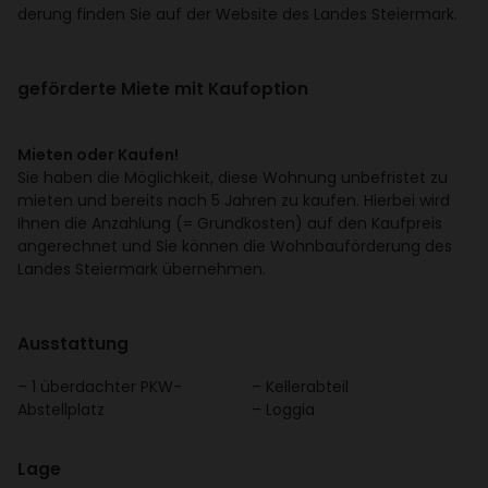
de­rung finden Sie auf der Website des Landes Stei­er­mark.
geför­derte Miete mit Kauf­op­tion
Mieten oder Kaufen!
Sie haben die Möglich­keit, diese Wohnung unbe­fristet zu
mieten und bereits nach 5 Jahren zu kaufen. Hierbei wird
Ihnen die Anzah­lung (= Grund­kosten) auf den Kauf­preis
ange­rechnet und Sie können die Wohn­bau­för­de­rung des
Landes Stei­er­mark über­nehmen.
Ausstat­tung
1 über­dachter PKW-
Keller­ab­teil
Abstell­platz
Loggia
Lage