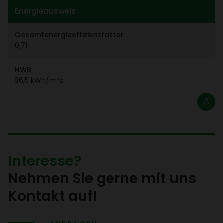
Ener­gie­aus­weis
Gesamt­ener­gie­ef­fi­zi­enz­faktor
0,71
HWB
36,5 kWh/​m²a
Inter­esse?
Nehmen Sie gerne mit uns
Kontakt auf!