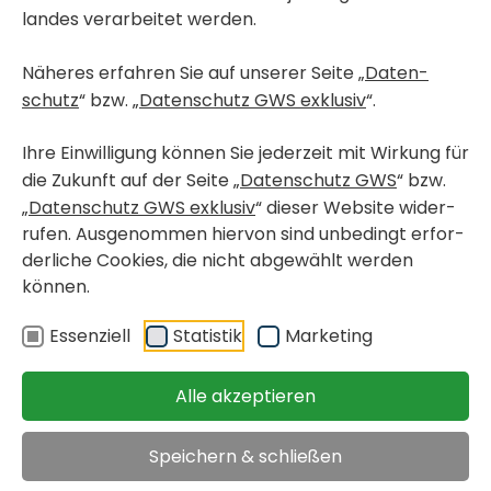
landes verar­beitet werden.
Näheres erfahren Sie auf unserer Seite „
Daten­
< Wohn­pro­jekte in Bau
schutz
“ bzw. „
Daten­schutz GWS exklusiv
“.
HART­BERG-FÜRS­TEN­FELD, ILZ
Haupt­straße 368 / 10
Ihre Einwil­li­gung können Sie jeder­zeit mit Wirkung für
die Zukunft auf der Seite „
Daten­schutz GWS
“ bzw.
„
Daten­schutz GWS exklusiv
“ dieser Website wider­
geför­derte Miet­woh­nung mit Kauf­op­tion
rufen. Ausge­nommen hiervon sind unbe­dingt erfor­
< zurück
Objekt merken
der­liche Cookies, die nicht abge­wählt werden
können.
Immo­bi­lien
>
>
Hart­berg-Fürs­ten­feld, Ilz, Haupt­straße
Essen­ziell
Statistik
Marke­ting
Miete inkl. USt.
Alle akzeptieren
€ 992,78
Speichern & schließen