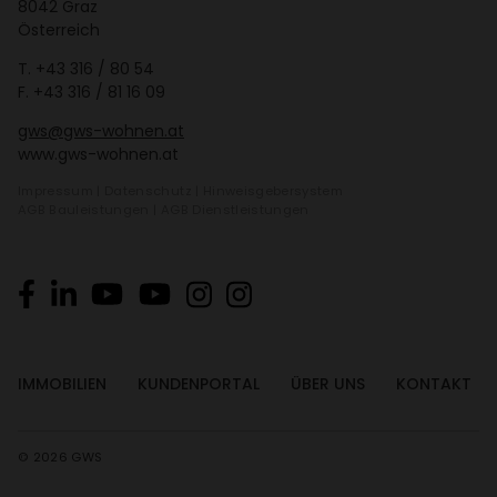
8042 Graz
Öster­reich
T.
+43 316 / 80 54
F. +43 316 / 81 16 09
gws@gws-wohnen.at
www.gws-wohnen.at
Impressum
|
Daten­schutz
|
Hinweis­ge­ber­system
AGB Bauleis­tungen
|
AGB Dienst­leis­tungen
IMMO­BI­LIEN
KUNDEN­PORTAL
ÜBER UNS
KONTAKT
© 2026 GWS