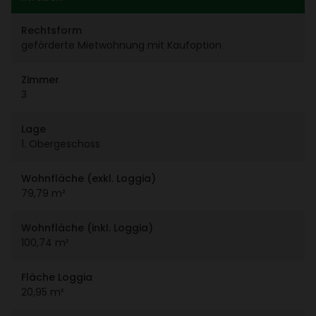
Rechts­form
geför­derte Miet­woh­nung mit Kauf­op­tion
Zimmer
3
Lage
1. Ober­ge­schoss
Wohn­fläche (exkl. Loggia)
79,79 m²
Wohn­fläche (inkl. Loggia)
100,74 m²
Fläche Loggia
20,95 m²