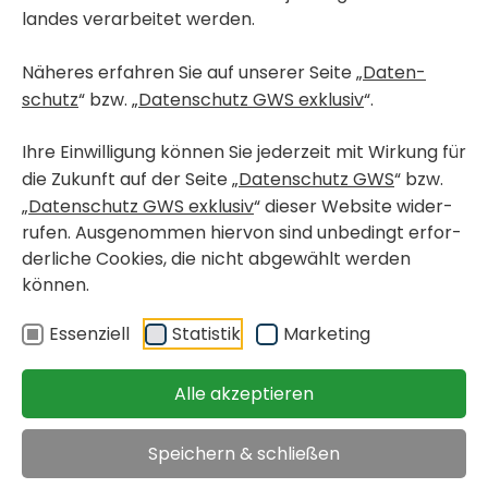
landes verar­beitet werden.
Näheres erfahren Sie auf unserer Seite „
Daten­
< Kurz­fristig bezieh­bare Wohnungen
schutz
“ bzw. „
Daten­schutz GWS exklusiv
“.
< Wohn­pro­jekte in Bau
GRAZ-UMGE­BUNG, FELD­KIR­CHEN BEI GRAZ
Ihre Einwil­li­gung können Sie jeder­zeit mit Wirkung für
Fried­rich-Ritter-Weg 22-
die Zukunft auf der Seite „
Daten­schutz GWS
“ bzw.
Haus 1 / Top 20
„
Daten­schutz GWS exklusiv
“ dieser Website wider­
rufen. Ausge­nommen hiervon sind unbe­dingt erfor­
der­liche Cookies, die nicht abge­wählt werden
frei­fi­nan­zierte Eigen­tums­
verfügbar ab
können.
woh­nung
sofort
< zurück
Essen­ziell
Statistik
Marke­ting
Objekt merken
Alle akzeptieren
Immo­bi­lien
>
Kurz­fristig bezieh­bare Wohnungen
/
>
Graz-Umge­bung,
Feld­kir­chen bei Graz, Fried­rich-Ritter-Weg
Speichern & schließen
Kauf­preis