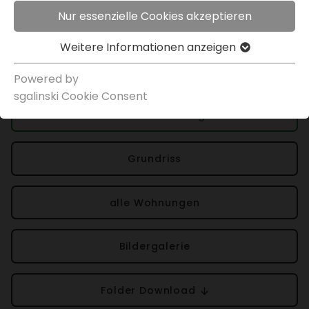
€ 296.020,00
Nur essenzielle Cookies akzeptieren
Weitere Infor­ma­tionen anzeigen
Projek­t­in­for­ma­tionen
Powered by
sgal­inski Cookie Consent
Über die Wohnung
Grund­riss
alle Wohnungen
Bilder­ga­lerie
Folder Down­load