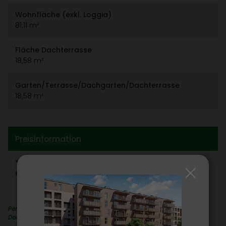
Wohn­fläche (exkl. Loggia)
81,11 m²
Fläche Dach­ter­rasse
18,58 m²
Garten/​Terrasse/​Dach­garten/​Dach­ter­rasse
18,58 m²
Preis­in­for­ma­tion
* Kauf­preis Wohnung
€ 296.020,00
Perfekt für junge Familien: Familienfreundliche Wohnung mit
Dachterrasse!