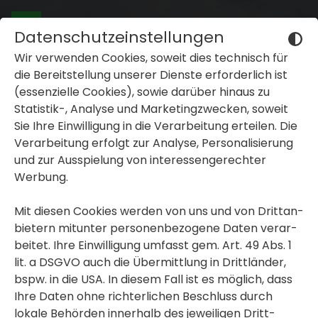
Datenschutzeinstellungen
Wir verwenden Cookies, soweit dies tech­nisch für
die Bereit­stel­lung unserer Dienste erfor­der­lich ist
(essen­zi­elle Cookies), sowie darüber hinaus zu
Statistik-, Analyse und Marke­ting­zwe­cken, soweit
Sie Ihre Einwil­li­gung in die Verar­bei­tung erteilen. Die
inblenden oder ausblenden
Verar­bei­tung erfolgt zur Analyse, Perso­na­li­sie­rung
und zur Ausspie­lung von inter­es­sen­ge­rechter
inblenden oder ausblenden
Werbung.
inblenden oder ausblenden
Mit diesen Cookies werden von uns und von Dritt­an­
bie­tern mitunter perso­nen­be­zo­gene Daten verar­
beitet. Ihre Einwil­li­gung umfasst gem. Art. 49 Abs. 1
lit. a DSGVO auch die Übermitt­lung in Dritt­länder,
bspw. in die USA. In diesem Fall ist es möglich, dass
Ihre Daten ohne rich­ter­li­chen Beschluss durch
lokale Behörden inner­halb des jewei­ligen Dritt­