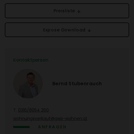
Preis­liste
Expose Down­load
Kontakt­person
Bernd Stuben­rauch
T.
0316/​8054 260
wohnungs­ver­kauf@gws-wohnen.at
ANFRAGEN