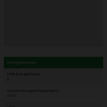
Ener­gie­aus­weis
HWB Ener­gie­klasse
B
Gesamt­ener­gie­ef­fi­zi­enz­faktor
0,807