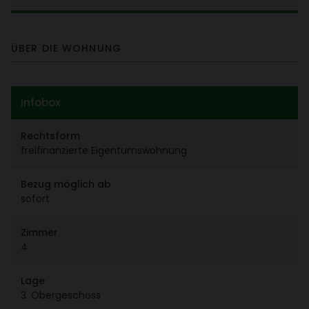
ÜBER DIE WOHNUNG
Infobox
Rechts­form
frei­fi­nan­zierte Eigen­tums­woh­nung
Bezug möglich ab
sofort
Zimmer
4
Lage
3. Ober­ge­schoss