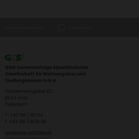
Immo­bi­lien finden
Vormerken
GWS Gemeinnützige Alpenländische
Gesellschaft für Wohnungsbau und
Siedlungswesen m.b.H.
Plüd­de­mann­gasse 107
8042 Graz
Öster­reich
T.
+43 316 / 80 54
F. +43 316 / 81 16 09
gws@gws-wohnen.at