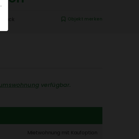
zurück
Objekt merken
tums­woh­nung
verfügbar.
Miet­woh­nung mit Kauf­op­tion