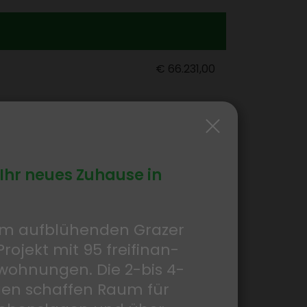
€ 66.231,00
€ 903,01
 Ihr neues Zuhause in
e inkl. BK, HK: EUR 903,01
 im aufblü­henden Grazer
ein Projekt mit 95 frei­fi­nan­zierten Eigen­tums­woh­
Projekt mit 95 frei­fi­nan­
der Zeit". Die 2-bis 4-Zimmer-Wohnungen schaffen
 durch ihre gut durch­dachten Grund­risse. Die
­woh­nungen. Die 2-bis 4-
gärten, Terrassen Balkone, Loggien oder Dach­ter­
n schaffen Raum für
 Extra und bieten einen echten Mehr­wert.
ohn­ge­fühl und rundet das Gesamt­paket ab.