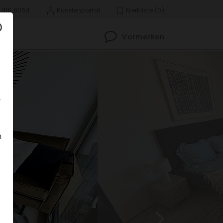
 316 8054
Kunden­portal
Merk­liste
(0)
Vormerken
­
n