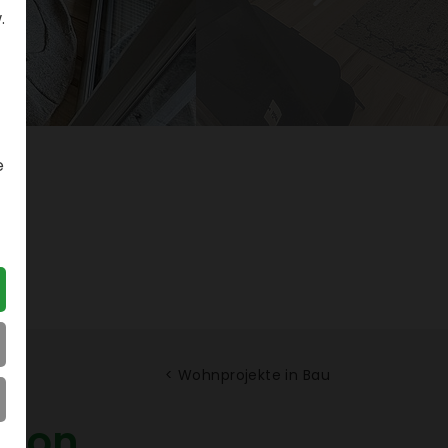
.
e
< Wohn­pro­jekte in Bau
­tion