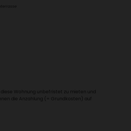
ter­rasse
, diese Wohnung unbe­fristet zu mieten und
Ihnen die Anzah­lung (= Grund­kosten) auf