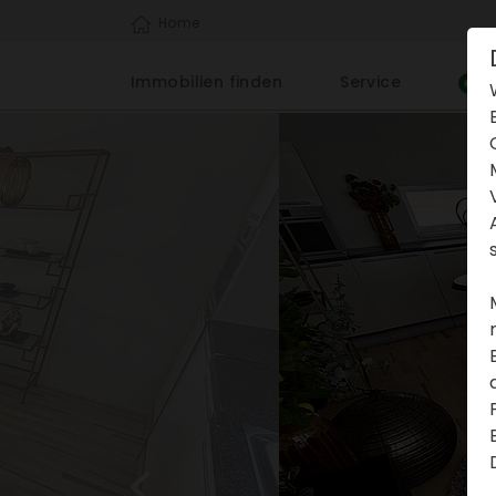
Home
Immo­bi­lien finden
Service