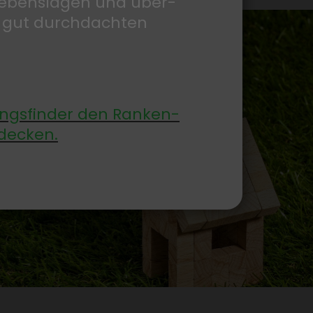
 Lebens­lagen und über­
 gut durch­dachten
gs­finder den Ranken­
de­cken.