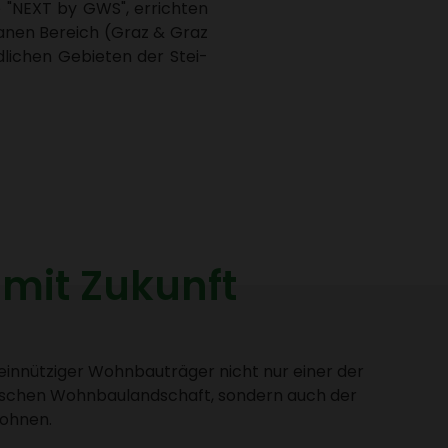
ke "NEXT by GWS", errichten
banen Bereich (Graz & Graz
li­chen Gebieten der Stei­
 mit Zukunft
in­nüt­ziger Wohn­bau­träger nicht nur einer der
i­ri­schen Wohn­bau­land­schaft, sondern auch der
Wohnen.