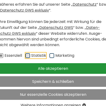
Näheres erfahren Sie auf unserer Seite „
Daten­schutz
“ bzw
Daten­schutz GWS exklusiv
“.
e
z
i
r
k
Ihre Einwil­li­gung können Sie jeder­zeit mit Wirkung für die
Zukunft auf der Seite „
Daten­schutz GWS
“ bzw. „
Daten­
schutz GWS exklusiv
“ dieser Website wider­rufen. Ausge­
nommen hiervon sind unbe­dingt erfor­der­liche Cookies, di
nicht abge­wählt werden können.
Essen­ziell
Statistik
Marke­ting
h
Alle akzeptieren
fi­nan­
Speichern & schließen
nd
Nur essenzielle Cookies akzeptieren
Weitere Infor­ma­tionen anzeigen