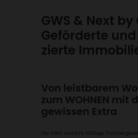
GWS & Next by
Geför­derte und f
zierte Immo­bi­l
Von leist­barem Wo
zum WOHNEN mit 
gewissen Extra
Die GWS und ihre 100%ige Toch­ter­ge­se