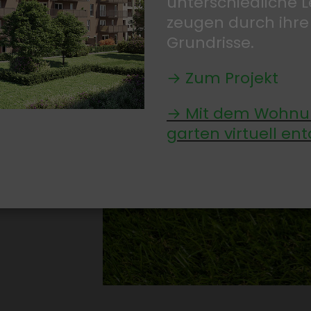
unter­schied­liche
zeugen durch ihre
Grund­risse.
→ Zum Projekt
→ Mit dem Wohnun
und­
garten virtuell ent
haft zu