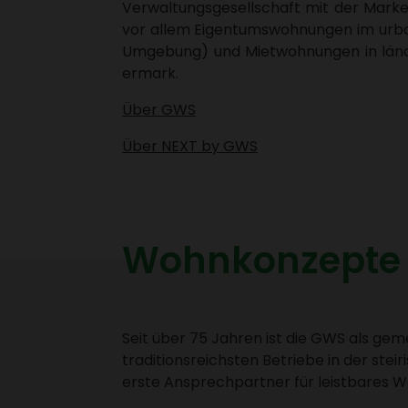
Verwal­tungs­ge­sell­schaft mit der Mar
vor allem Eigen­tums­woh­nungen im ur
Umge­bung) und Miet­woh­nungen in länd­
er­mark.
Über GWS
Über NEXT by GWS
Wohn­kon­zepte
Seit über 75 Jahren ist die GWS als geme
tradi­ti­ons­reichsten Betriebe in der ste
erste Ansprech­partner für leist­bares 