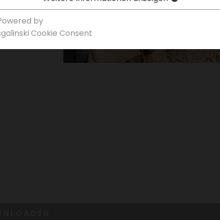
Powered by
sgal­inski Cookie Consent
WN­LOADEN