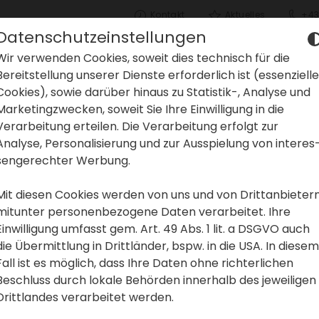
Kontakt
Aktu­elles
+43
Datenschutzeinstellungen
Wir verwenden Cookies, soweit dies tech­nisch für die
Bereit­stel­lung unserer Dienste erfor­der­lich ist (essen­zi­elle
Cookies), sowie darüber hinaus zu Statistik-, Analyse und
Marke­ting­zwe­cken, soweit Sie Ihre Einwil­li­gung in die
gen in
Verar­bei­tung erteilen. Die Verar­bei­tung erfolgt zur
Analyse, Perso­na­li­sie­rung und zur Ausspie­lung von inter­es
sen­ge­rechter Werbung.
d der
Mit diesen Cookies werden von uns und von Dritt­an­bie­ter
mitunter perso­nen­be­zo­gene Daten verar­beitet. Ihre
Einwil­li­gung umfasst gem. Art. 49 Abs. 1 lit. a DSGVO auch
mark
die Übermitt­lung in Dritt­länder, bspw. in die USA. In diesem
Fall ist es möglich, dass Ihre Daten ohne rich­ter­li­chen
Beschluss durch lokale Behörden inner­halb des jewei­ligen
Dritt­landes verar­beitet werden.