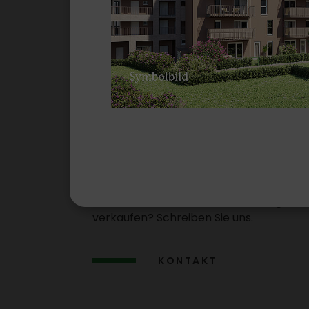
Wir suchen Gr
stücke
Sie haben ein Grund­stück/​eine Liegen­sc
verkaufen? Schreiben Sie uns.
KONTAKT