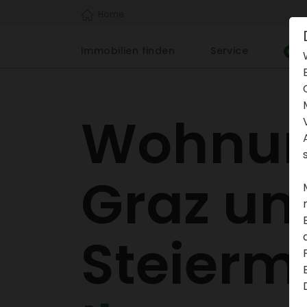
Home
Immo­bi­lien finden
Service
Wohnun
Graz un
Stei­er­