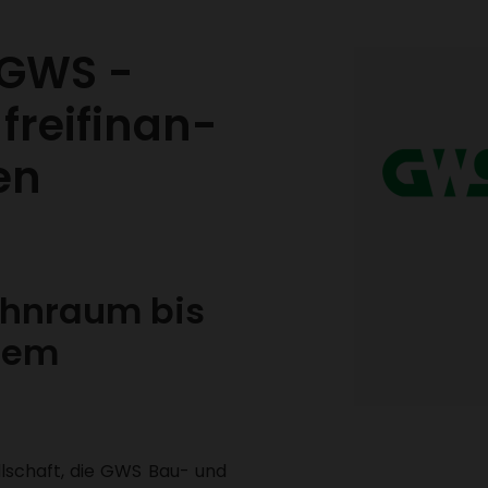
 GWS -
rei­fi­nan­
ien
hn­raum bis
dem
ll­schaft, die GWS Bau- und