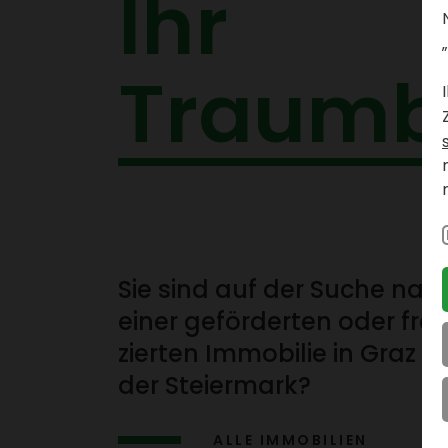
I
h
r
„
T
r
a
u
m
b
Sie sind auf der Suche nac
einer geför­derten oder frei­
zierten Immo­bilie in Graz u
der Stei­er­mark?
ALLE IMMO­BI­LIEN