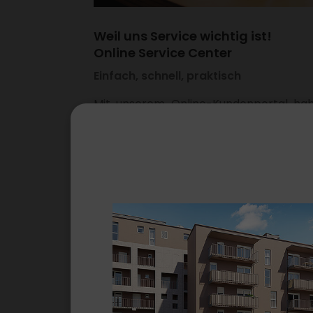
Weil uns Service wichtig ist!
Online Service Center
Einfach, schnell, praktisch
Mit unserem Online-Kunden­portal ha
Sie alles im Blick. Ganz bequem finden 
per Maus­klick alle Infor­ma­tionen 
kommen in Zukunft bei der Suche n
Ihrer Betriebs­kos­ten­ab­rech­nung nie 
ins Schwitzen!
ZUM ONLINE SERVICE
CENTER!