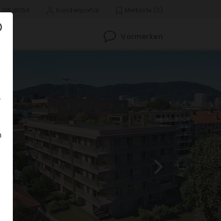
 316 8054
Kunden­portal
Merk­liste
(0)
Vormerken
­
n