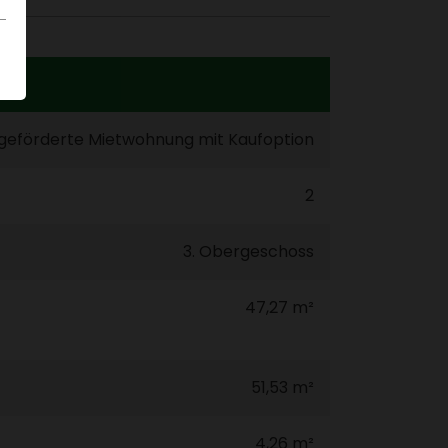
geför­derte Miet­woh­nung mit Kauf­op­tion
2
3. Ober­ge­schoss
47,27 m²
51,53 m²
4,26 m²