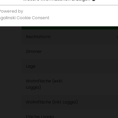
Powered by
sgal­inski Cookie Consent
Infobox
Rechts­form
Zimmer
Lage
Wohn­fläche (exkl.
Loggia)
Wohn­fläche (inkl. Loggia)
Fläche Loggia