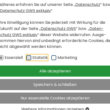
Näheres erfahren Sie auf unserer Seite „
Daten­schutz
“ bzw
Daten­schutz GWS exklusiv
“.
Ihre Einwil­li­gung können Sie jeder­zeit mit Wirkung für die
Zukunft auf der Seite „
Daten­schutz GWS
“ bzw. „
Daten­
schutz GWS exklusiv
“ dieser Website wider­rufen. Ausge­
nommen hiervon sind unbe­dingt erfor­der­liche Cookies, di
nicht abge­wählt werden können.
57 / 302
Essen­ziell
Statistik
Marke­ting
Alle akzeptieren
< 
on
Speichern & schließen
Nur essenzielle Cookies akzeptieren
ÜBER DIE WOHNUNG
Weitere Infor­ma­tionen anzeigen