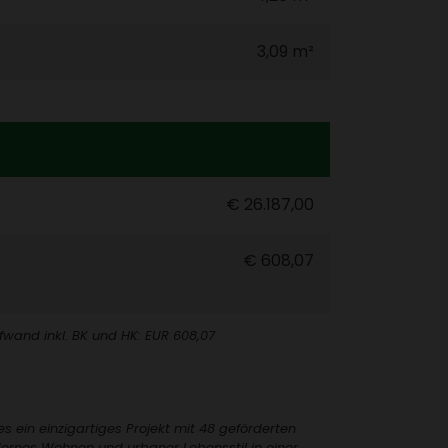
3,09 m²
€ 26.187,00
€ 608,07
ufwand inkl. BK und HK: EUR 608,07
s ein einzig­ar­tiges Projekt mit 48 geför­derten
dernes Wohnen und urbaner Lebens­stil in einer