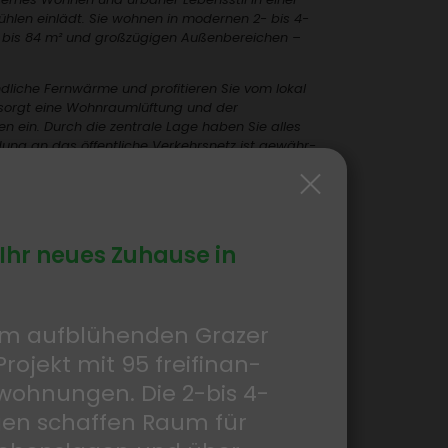
ühlen einlädt. Sie wohnen in modernen 2- bis 4-
is 84 m² und groß­zü­gigen Außen­be­rei­chen –
liche Fern­wärme und profi­tieren Sie vom lokal
sorgt eine Wohn­raum­lüf­tung und der
 ein. Durch die zentrale Lage haben Sie alles
­dung an das öffent­liche Verkehrs­netz ist gewähr­
en Sie sich bereits nach 5 Jahren Probe­wohnen den
 Ihr neues Zuhause in
ter­rasse
 im aufblü­henden Grazer
Projekt mit 95 frei­fi­nan­
­woh­nungen. Die 2-bis 4-
n schaffen Raum für