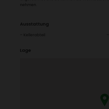
nehmen.
Ausstat­tung
Keller­ab­teil
Lage