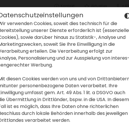
Kontakt
Aktu­elles
+43
Datenschutzeinstellungen
Wir verwenden Cookies, soweit dies tech­nisch für die
Bereit­stel­lung unserer Dienste erfor­der­lich ist (essen­zi­elle
Cookies), sowie darüber hinaus zu Statistik-, Analyse und
Marke­ting­zwe­cken, soweit Sie Ihre Einwil­li­gung in die
Verar­bei­tung erteilen. Die Verar­bei­tung erfolgt zur
Analyse, Perso­na­li­sie­rung und zur Ausspie­lung von inter­es
sen­ge­rechter Werbung.
Mit diesen Cookies werden von uns und von Dritt­an­bie­ter
mitunter perso­nen­be­zo­gene Daten verar­beitet. Ihre
Einwil­li­gung umfasst gem. Art. 49 Abs. 1 lit. a DSGVO auch
die Übermitt­lung in Dritt­länder, bspw. in die USA. In diesem
Fall ist es möglich, dass Ihre Daten ohne rich­ter­li­chen
Beschluss durch lokale Behörden inner­halb des jewei­ligen
Dritt­landes verar­beitet werden.