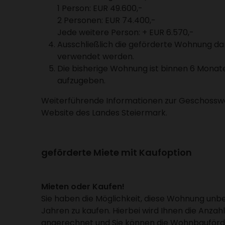
1 Person: EUR 49.600,-
2 Personen: EUR 74.400,-
Jede weitere Person: + EUR 6.570,-
Ausschließ­lich die geför­derte Wohnung darf
verwendet werden.
Die bishe­rige Wohnung ist binnen 6 Mona
aufzu­geben.
Weiter­füh­rende Infor­ma­tionen zur Geschoss­wo
Website des Landes Stei­er­mark.
geför­derte Miete mit Kauf­op­tion
Mieten oder Kaufen!
Sie haben die Möglich­keit, diese Wohnung unbe
Jahren zu kaufen. Hierbei wird Ihnen die Anzah­
ange­rechnet und Sie können die Wohn­bau­för­d