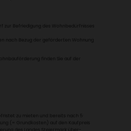
 zur Befrie­di­gung des Wohn­be­dürf­nisses
ten nach Bezug der geför­derten Wohnung
hn­bau­för­de­rung finden Sie auf der
­fristet zu mieten und bereits nach 5
lung (= Grund­kosten) auf den Kauf­preis
e­rung des Landes Stei­er­mark über­