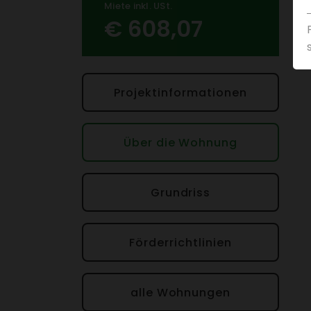
Miete inkl. USt.
€ 608,07
Projek­t­in­for­ma­tionen
Über die Wohnung
Grund­riss
Förder­richt­li­nien
alle Wohnungen