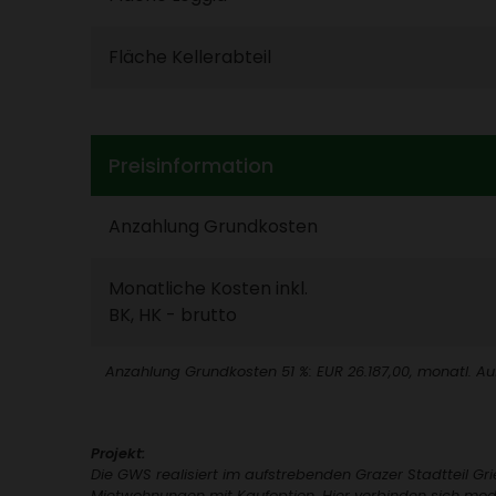
Fläche Keller­ab­teil
Preis­in­for­ma­tion
Anzah­lung Grund­kosten
Monat­liche Kosten inkl.
BK, HK - brutto
Anzah­lung Grund­kosten 51 %: EUR 26.187,00, monatl. A
Projekt:
Die GWS reali­siert im aufstre­benden Grazer Stadt­teil Grie
Miet­woh­nungen mit Kauf­op­tion. Hier verbinden sich mo