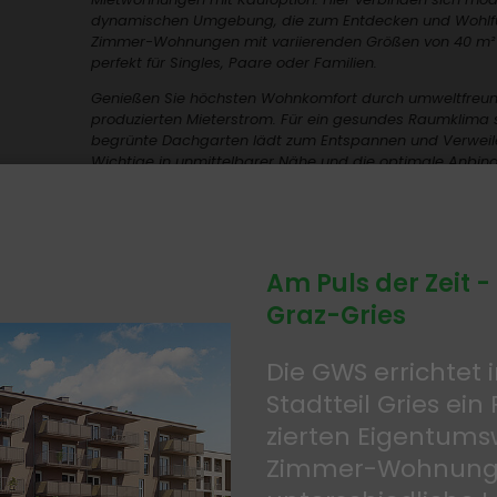
dyna­mi­schen Umge­bung, die zum Entde­cken und Wohl­f
Zimmer-Wohnungen mit vari­ie­renden Größen von 40 m² b
perfekt für Singles, Paare oder Fami­lien.
Genießen Sie höchsten Wohn­kom­fort durch umwelt­freund­
produ­zierten Mieter­strom. Für ein gesundes Raum­klima 
begrünte Dach­garten lädt zum Entspannen und Verweilen
Wich­tige in unmit­tel­barer Nähe und die opti­male Anbin
leistet.
Nutzen Sie die Möglich­keit einer Kauf­op­tion und erfüll
Traum vom Eigen­heim.
Besonderheiten:
Am Puls der Zeit -
Graz-Gries
Wohn­flä­chen von 40 bis 84 m²
Eigen­garten mit Terrasse, Loggia, Balkon oder Dach­
2- bis 4-Zimmer-Wohnungen
Die GWS errichtet
Massiv­bau­weise
Photo­vol­taik
Stadt­teil Gries ein 
Fern­wärme, Fußbo­den­hei­zung
zierten Eigen­tums
Tief­ga­rage, Lift
begrünter Dach­garten
Zimmer-Wohnunge
einge­rich­teter Kinder­spiel­platz