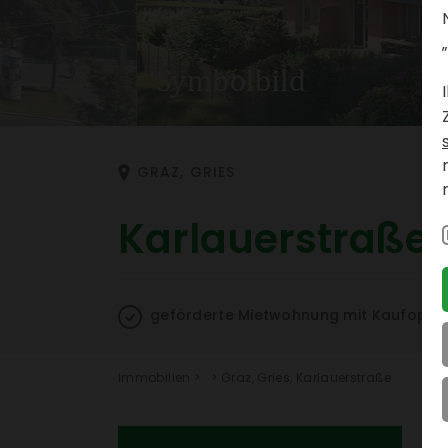
„
GRAZ, GRIES
Karlau­er­straße 
geför­derte Miet­woh­nung mit Kauf­op­ti
Immo­bi­lien
>
>
Graz, Gries, Karlau­er­straße