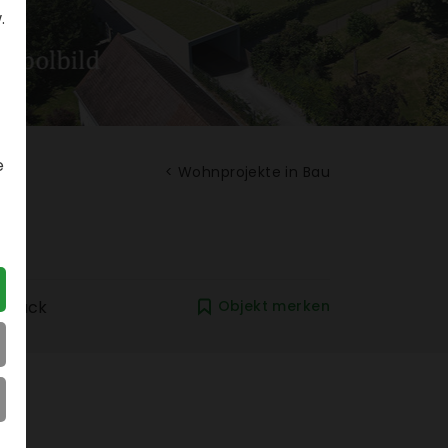
.
e
< Wohn­pro­jekte in Bau
zurück
Objekt merken