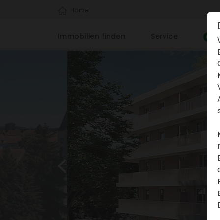
Home
Immo­bi­lien finden
Service