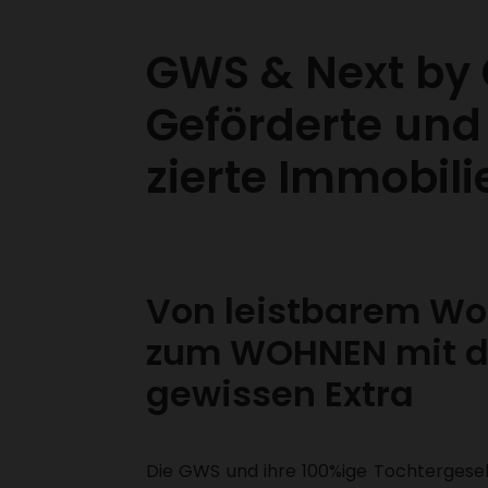
GWS & Next by
Geför­derte und f
zierte Immo­bi­l
Von leist­barem Wo
zum WOHNEN mit 
gewissen Extra
Die GWS und ihre 100%ige Toch­ter­ge­se