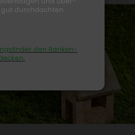
 Lebens­lagen und über­
 gut durch­dachten
gs­finder den Ranken­
de­cken.