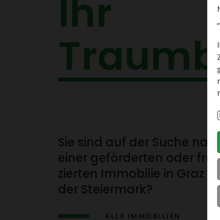
I
h
r
„
T
r
a
u
m
b
Sie sind auf der Suche nac
einer geför­derten oder frei­
zierten Immo­bilie in Graz u
der Stei­er­mark?
ALLE IMMO­BI­LIEN