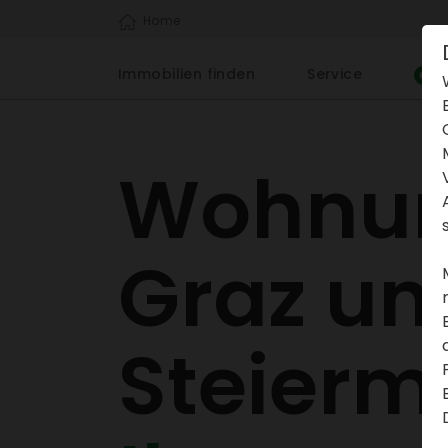
Home
Immo­bi­lien finden
Service
Wohnun
Graz un
Stei­er­