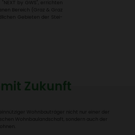
ke "NEXT by GWS", errichten
banen Bereich (Graz & Graz
li­chen Gebieten der Stei­
 mit Zukunft
in­nüt­ziger Wohn­bau­träger nicht nur einer der
i­ri­schen Wohn­bau­land­schaft, sondern auch der
Wohnen.