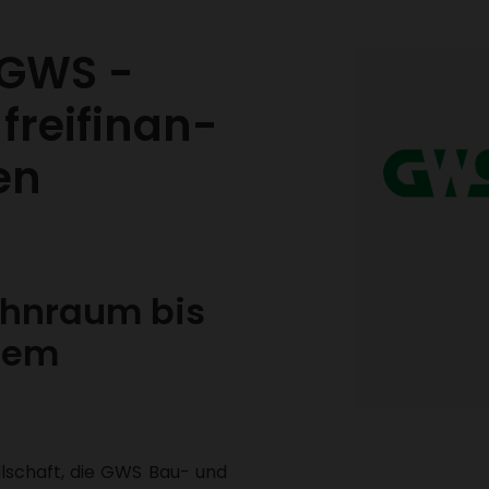
 GWS -
rei­fi­nan­
ien
hn­raum bis
dem
ll­schaft, die GWS Bau- und