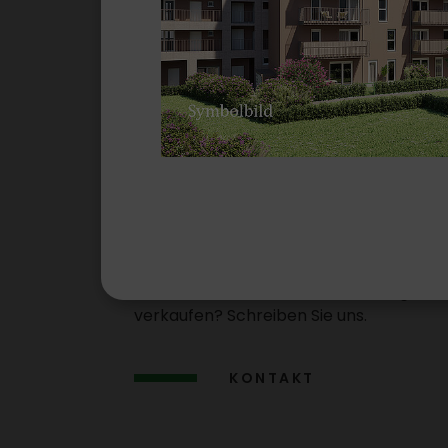
Wir suchen Gr
stücke
Sie haben ein Grund­stück/​eine Liegen­sc
verkaufen? Schreiben Sie uns.
KONTAKT