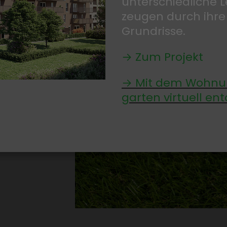
unter­schied­liche
zeugen durch ihre
Grund­risse.
→ Zum Projekt
→ Mit dem Wohnun
und­
garten virtuell ent
haft zu