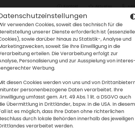
Kontakt
Aktu­elles
+43
Datenschutzeinstellungen
Wir verwenden Cookies, soweit dies tech­nisch für die
Bereit­stel­lung unserer Dienste erfor­der­lich ist (essen­zi­elle
Cookies), sowie darüber hinaus zu Statistik-, Analyse und
Marke­ting­zwe­cken, soweit Sie Ihre Einwil­li­gung in die
gen in
Verar­bei­tung erteilen. Die Verar­bei­tung erfolgt zur
Analyse, Perso­na­li­sie­rung und zur Ausspie­lung von inter­es
sen­ge­rechter Werbung.
d der
Mit diesen Cookies werden von uns und von Dritt­an­bie­ter
mitunter perso­nen­be­zo­gene Daten verar­beitet. Ihre
Einwil­li­gung umfasst gem. Art. 49 Abs. 1 lit. a DSGVO auch
mark
die Übermitt­lung in Dritt­länder, bspw. in die USA. In diesem
Fall ist es möglich, dass Ihre Daten ohne rich­ter­li­chen
Beschluss durch lokale Behörden inner­halb des jewei­ligen
Dritt­landes verar­beitet werden.