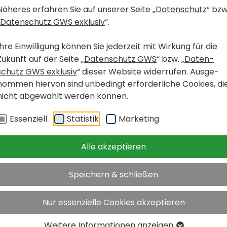
Näheres erfahren Sie auf unserer Seite „
Daten­schutz
“ bzw
Daten­schutz GWS exklusiv
“.
e
z
i
r
k
Ihre Einwil­li­gung können Sie jeder­zeit mit Wirkung für die
Zukunft auf der Seite „
Daten­schutz GWS
“ bzw. „
Daten­
schutz GWS exklusiv
“ dieser Website wider­rufen. Ausge­
nommen hiervon sind unbe­dingt erfor­der­liche Cookies, di
nicht abge­wählt werden können.
Essen­ziell
Statistik
Marke­ting
h
Alle akzeptieren
fi­nan­
Speichern & schließen
nd
Nur essenzielle Cookies akzeptieren
Weitere Infor­ma­tionen anzeigen