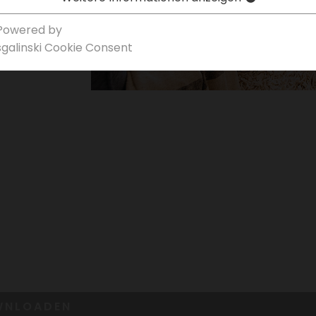
Powered by
sgal­inski Cookie Consent
WN­LOADEN