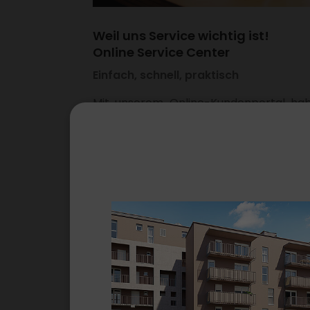
Weil uns Service wichtig ist!
Online Service Center
Einfach, schnell, praktisch
Mit unserem Online-Kunden­portal ha
Sie alles im Blick. Ganz bequem finden 
per Maus­klick alle Infor­ma­tionen 
kommen in Zukunft bei der Suche n
Ihrer Betriebs­kos­ten­ab­rech­nung nie 
ins Schwitzen!
ZUM ONLINE SERVICE
CENTER!