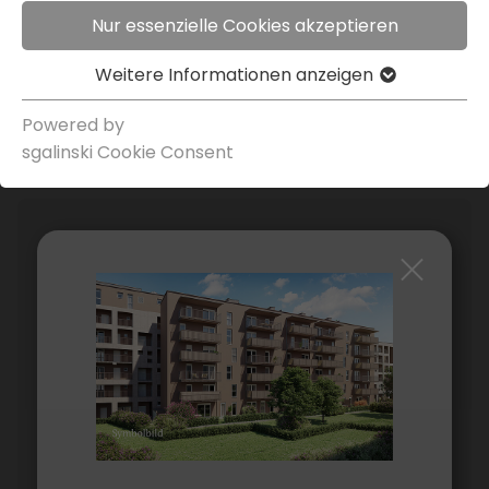
Nur essenzielle Cookies akzeptieren
Folder Down­load
Weitere Infor­ma­tionen anzeigen
Powered by
Preis­liste
sgal­inski Cookie Consent
Kontakt­person
Julia Wolmuth, MA
T.
0316/​8054 282
wohnungs­ver­kauf@gws-wohnen.at
ANFRAGEN