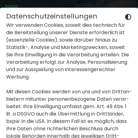
Datenschutzeinstellungen
Wir verwenden Cookies, soweit dies tech­nisch für
die Bereit­stel­lung unserer Dienste erfor­der­lich ist
(essen­zi­elle Cookies), sowie darüber hinaus zu
Statistik-, Analyse und Marke­ting­zwe­cken, soweit
Sie Ihre Einwil­li­gung in die Verar­bei­tung erteilen. Die
inblenden oder ausblenden
Verar­bei­tung erfolgt zur Analyse, Perso­na­li­sie­rung
und zur Ausspie­lung von inter­es­sen­ge­rechter
inblenden oder ausblenden
Werbung.
inblenden oder ausblenden
Mit diesen Cookies werden von uns und von Dritt­an­
bie­tern mitunter perso­nen­be­zo­gene Daten verar­
beitet. Ihre Einwil­li­gung umfasst gem. Art. 49 Abs. 1
lit. a DSGVO auch die Übermitt­lung in Dritt­länder,
bspw. in die USA. In diesem Fall ist es möglich, dass
Ihre Daten ohne rich­ter­li­chen Beschluss durch
lokale Behörden inner­halb des jewei­ligen Dritt­