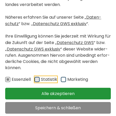
landes verar­beitet werden.
Näheres erfahren Sie auf unserer Seite „
Daten­
< Neubau - Erst­bezug
schutz
“ bzw. „
Daten­schutz GWS exklusiv
“.
< Wohn­pro­jekte in Bau
LEIB­NITZ, SANKT VEIT AM VOGAU
Ihre Einwil­li­gung können Sie jeder­zeit mit Wirkung für
Erzherzog-Johann-Weg 8, 10
die Zukunft auf der Seite „
Daten­schutz GWS
“ bzw.
„
Daten­schutz GWS exklusiv
“ dieser Website wider­
rufen. Ausge­nommen hiervon sind unbe­dingt erfor­
13 geför­derte Eigen­tums­woh­nungen
der­liche Cookies, die nicht abge­wählt werden
können.
Projekt merken
Essen­ziell
Statistik
Marke­ting
Immo­bi­lien
>
Leib­nitz, Sankt Veit am Vogau, Erzherzog-Johann-Weg
Alle akzeptieren
Projek­t­in­for­ma­tionen
Speichern & schließen
Wohnungen