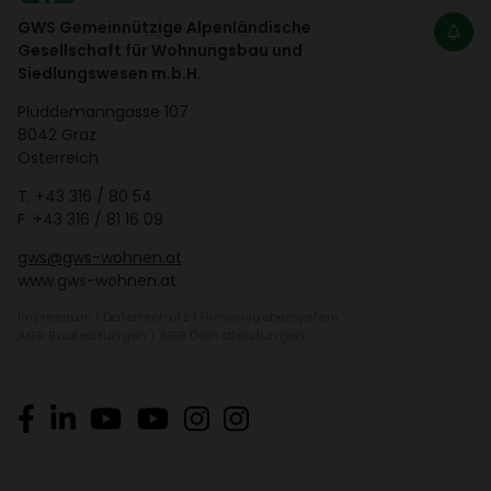
GWS Gemeinnützige Alpenländische
Gesellschaft für Wohnungsbau und
Siedlungswesen m.b.H.
Plüd­de­mann­gasse 107
8042 Graz
Öster­reich
T.
+43 316 / 80 54
F. +43 316 / 81 16 09
gws@gws-wohnen.at
www.gws-wohnen.at
Impressum
|
Daten­schutz
|
Hinweis­ge­ber­system
AGB Bauleis­tungen
|
AGB Dienst­leis­tungen