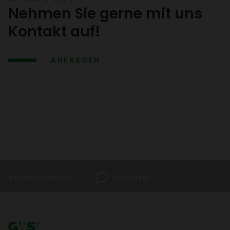
den Ranken­garten virtuell
Nehmen Sie gerne mit uns
entde­cken.
Kontakt auf!
ANFRAGEN
Immo­bi­lien finden
Vormerken