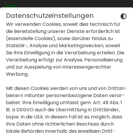
Datenschutzeinstellungen
Wir verwenden Cookies, soweit dies tech­nisch für
Oops, an error occurred! Code: 20260809093045b85e26ff
die Bereit­stel­lung unserer Dienste erfor­der­lich ist
(essen­zi­elle Cookies), sowie darüber hinaus zu
Statistik-, Analyse und Marke­ting­zwe­cken, soweit
Sie Ihre Einwil­li­gung in die Verar­bei­tung erteilen. Die
inblenden oder ausblenden
Verar­bei­tung erfolgt zur Analyse, Perso­na­li­sie­rung
und zur Ausspie­lung von inter­es­sen­ge­rechter
inblenden oder ausblenden
Immo­bi­lien finden
Vormerken
Werbung.
inblenden oder ausblenden
Mit diesen Cookies werden von uns und von Dritt­an­
bie­tern mitunter perso­nen­be­zo­gene Daten verar­
beitet. Ihre Einwil­li­gung umfasst gem. Art. 49 Abs. 1
lit. a DSGVO auch die Übermitt­lung in Dritt­länder,
GWS Gemeinnützige Alpenländische
bspw. in die USA. In diesem Fall ist es möglich, dass
Gesellschaft für Wohnungsbau und
Siedlungswesen m.b.H.
Ihre Daten ohne rich­ter­li­chen Beschluss durch
Am Puls der Zeit - Ihr neues
lokale Behörden inner­halb des jewei­ligen Dritt­
Zuhause in Graz-Gries