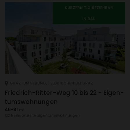
KURZ­FRISTIG BEZIEHBAR
IN BAU
GRAZ-UMGE­BUNG, FELD­KIR­CHEN BEI GRAZ
Fried­rich-Ritter-Weg 10 bis 22 - Eigen­
tums­woh­nungen
46-81
m²
122 frei­fi­nan­zierte Eigen­tums­woh­nungen