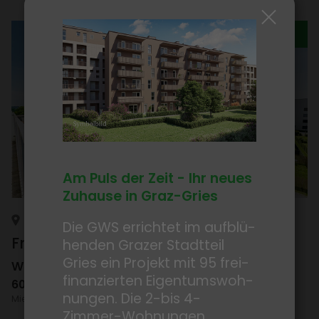
KURZ­FRISTIG BEZIEHBAR
Am Puls der Zeit - Ihr neues
Zuhause in Graz-Gries
GRAZ-UMGE­BUNG, FELD­KIR­CHEN BEI GRAZ
Die GWS errichtet im aufblü­
Fried­rich-Ritter-Weg 10 bis 22 - Miet­
henden Grazer Stadt­teil
Gries ein Projekt mit 95 frei­
woh­nungen
fi­nan­zierten Eigen­tums­woh­
60-81
m²
nungen. Die 2-bis 4-
Miet­woh­nungen
Zimmer-Wohnungen