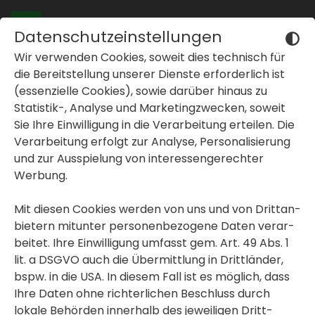
Datenschutzeinstellungen
Wir verwenden Cookies, soweit dies tech­nisch für
Wohnungen in
die Bereit­stel­lung unserer Dienste erfor­der­lich ist
Graz und der Stei­
(essen­zi­elle Cookies), sowie darüber hinaus zu
Statistik-, Analyse und Marke­ting­zwe­cken, soweit
er­mark
Sie Ihre Einwil­li­gung in die Verar­bei­tung erteilen. Die
I
h
r
T
r
a
u
m
b
e
z
i
r
k
inblenden oder ausblenden
Verar­bei­tung erfolgt zur Analyse, Perso­na­li­sie­rung
und zur Ausspie­lung von inter­es­sen­ge­rechter
inblenden oder ausblenden
Werbung.
Sie sind auf der Suche nach einer
geför­derten oder frei­fi­nan­zierten
inblenden oder ausblenden
Mit diesen Cookies werden von uns und von Dritt­an­
Immo­bilie in Graz und der Stei­er­mark?
bie­tern mitunter perso­nen­be­zo­gene Daten verar­
beitet. Ihre Einwil­li­gung umfasst gem. Art. 49 Abs. 1
ALLE IMMO­BI­LIEN
lit. a DSGVO auch die Übermitt­lung in Dritt­länder,
bspw. in die USA. In diesem Fall ist es möglich, dass
Ihre Daten ohne rich­ter­li­chen Beschluss durch
lokale Behörden inner­halb des jewei­ligen Dritt­