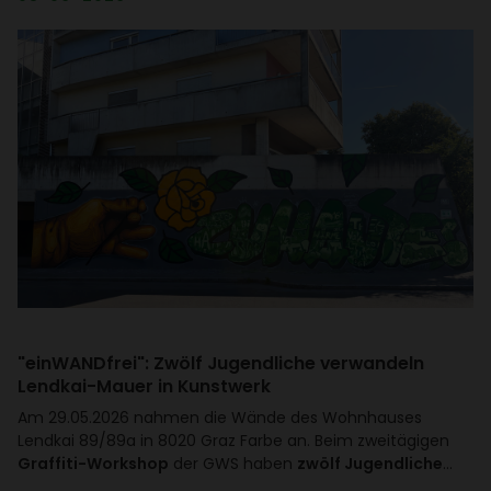
"einWAND­frei": Zwölf Jugend­liche verwan­deln
Lendkai-Mauer in Kunst­werk
Am 29.05.2026 nahmen die Wände des Wohn­hauses
Lendkai 89/​89a in 8020 Graz Farbe an. Beim zwei­tä­gigen
Graffiti-Workshop
der GWS haben
zwölf Jugendliche
…