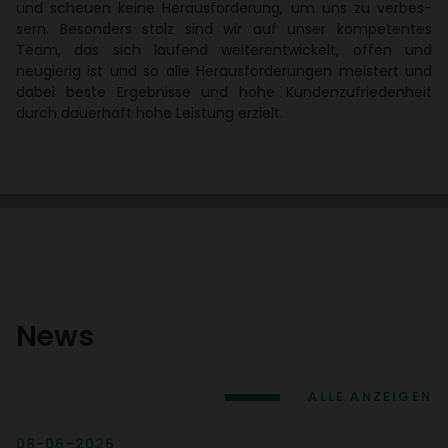
und scheuen keine Heraus­for­de­rung, um uns zu verbes­
sern. Beson­ders stolz sind wir auf unser kompe­tentes
Team, das sich laufend weiter­ent­wi­ckelt, offen und
neugierig ist und so alle Heraus­for­de­rungen meis­tert und
dabei beste Ergeb­nisse und hohe Kunden­zu­frie­den­heit
durch dauer­haft hohe Leis­tung erzielt.
News
ALLE ANZEIGEN
08-06-2026