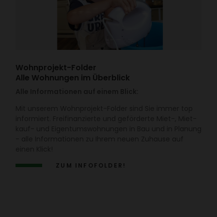
Wohn­pro­jekt-Folder
Alle Wohnungen im Überblick
Alle Informationen auf einem Blick:
Mit unserem Wohn­pro­jekt-Folder sind Sie immer top
infor­miert. Frei­fi­nan­zierte und geför­derte Miet-, Miet­
kauf- und Eigen­tums­woh­nungen in Bau und in Planung
- alle Infor­ma­tionen zu Ihrem neuen Zuhause auf
einen Klick!
ZUM INFO­FOLDER!