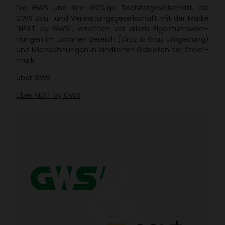
Die GWS und ihre 100%ige Toch­ter­ge­sell­schaft, die
GWS Bau- und Verwal­tungs­ge­sell­schaft mit der Marke
"NEXT by GWS", errichten vor allem Eigen­tums­woh­
nungen im urbanen Bereich (Graz & Graz Umge­bung)
und Miet­woh­nungen in länd­li­chen Gebieten der Stei­er­
mark.
Über GWS
Über NEXT by GWS