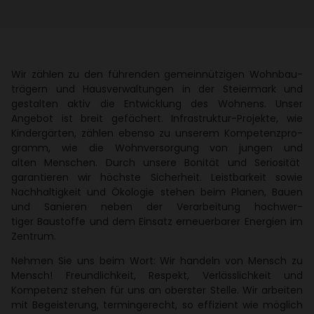
Wir zählen zu den führenden gemein­nüt­zigen Wohn­bau­
trä­gern und Haus­ver­wal­tungen in der Stei­er­mark und
gestalten aktiv die Entwick­lung des Wohnens. Unser
Angebot ist breit gefä­chert. Infra­struktur-Projekte, wie
Kinder­gärten, zählen ebenso zu unserem Kompe­tenz­pro­
gramm, wie die Wohn­ver­sor­gung von jungen und
alten Menschen. Durch unsere Bonität und Serio­sität
garan­tieren wir höchste Sicher­heit. Leist­bar­keit sowie
Nach­hal­tig­keit und Ökologie stehen beim Planen, Bauen
und Sanieren neben der Verar­bei­tung hoch­wer­
tiger Baustoffe und dem Einsatz erneu­er­barer Ener­gien im
Zentrum.
Nehmen Sie uns beim Wort: Wir handeln von Mensch zu
Mensch! Freund­lich­keit, Respekt, Verläss­lich­keit und
Kompe­tenz stehen für uns an oberster Stelle. Wir arbeiten
mit Begeis­te­rung, termin­ge­recht, so effi­zient wie möglich