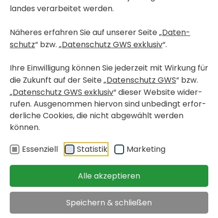
landes verar­beitet werden.
Näheres erfahren Sie auf unserer Seite „
Daten­
schutz
“ bzw. „
Daten­schutz GWS exklusiv
“.
Ihre Einwil­li­gung können Sie jeder­zeit mit Wirkung für
die Zukunft auf der Seite „
Daten­schutz GWS
“ bzw.
„
Daten­schutz GWS exklusiv
“ dieser Website wider­
rufen. Ausge­nommen hiervon sind unbe­dingt erfor­
der­liche Cookies, die nicht abge­wählt werden
können.
Essen­ziell
Statistik
Marke­ting
Alle akzeptieren
WOHN­PRO­JEKT-FOLDER DOWN­LOADEN
Speichern & schließen