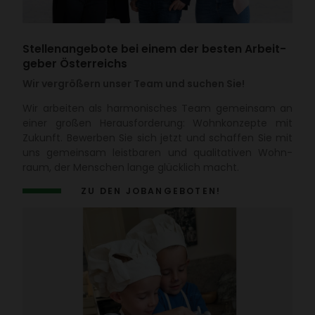
Stel­len­an­ge­bote bei einem der besten Arbeit­
geber Öster­reichs
Wir vergrößern unser Team und suchen Sie!
Wir arbeiten als harmo­ni­sches Team gemeinsam an
einer großen Heraus­for­de­rung: Wohn­kon­zepte mit
Zukunft. Bewerben Sie sich jetzt und schaffen Sie mit
uns gemeinsam leist­baren und quali­ta­tiven Wohn­
raum, der Menschen lange glück­lich macht.
ZU DEN JOBAN­GE­BOTEN!