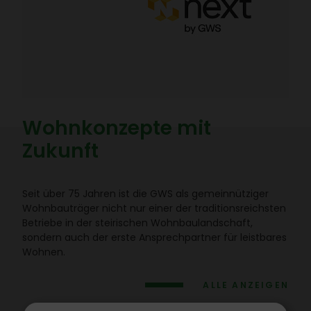
Wohn­kon­zepte mit
Zukunft
Seit über 75 Jahren ist die GWS als gemein­nüt­ziger
Wohn­bau­träger nicht nur einer der tradi­ti­ons­reichsten
Betriebe in der stei­ri­schen Wohn­bau­land­schaft,
sondern auch der erste Ansprech­partner für leist­bares
Wohnen.
ALLE ANZEIGEN