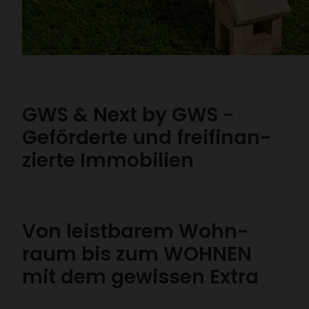
GWS & Next by GWS -
Geför­derte und frei­fi­nan­
zierte Immo­bi­lien
Von leist­barem Wohn­
raum bis zum WOHNEN
mit dem gewissen Extra