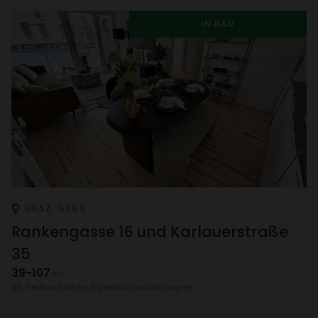
IN BAU
GRAZ, GRIES
Ranken­gasse 16 und Karlau­er­straße
35
39-107
m²
95 frei­fi­nan­zierte Eigen­tums­woh­nungen