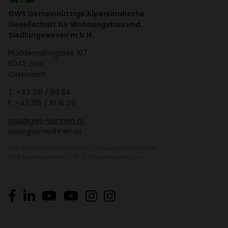
GWS Gemeinnützige Alpenländische
Gesellschaft für Wohnungsbau und
Siedlungswesen m.b.H.
Plüd­de­mann­gasse 107
8042 Graz
Öster­reich
T.
+43 316 / 80 54
F. +43 316 / 81 16 09
gws@gws-wohnen.at
www.gws-wohnen.at
Impressum
|
Daten­schutz
|
Hinweis­ge­ber­system
AGB Bauleis­tungen
|
AGB Dienst­leis­tungen