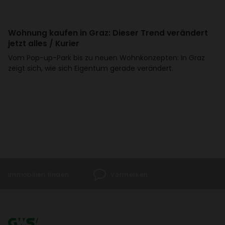
Wohnung kaufen in Graz: Dieser Trend verän­dert
jetzt alles / Kurier
Vom Pop-up-Park bis zu neuen Wohn­kon­zepten: In Graz
zeigt sich, wie sich Eigentum gerade verän­dert.
Immo­bi­lien finden
Vormerken